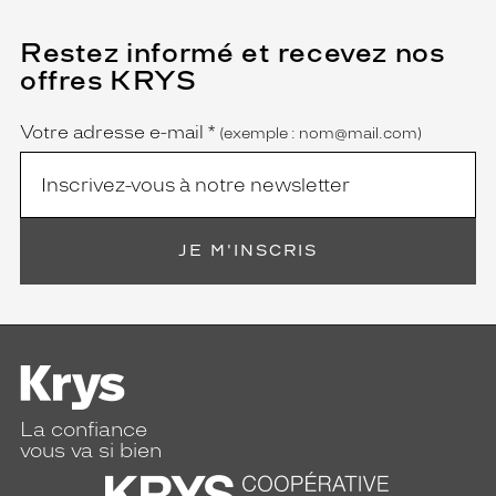
e
m
Restez informé et recevez nos
(Ce
m
champ
offres KRYS
est
Name
e
obligatoire)
s
a
Votre adresse e-mail
*
(exemple : nom@mail.com)
t
t
e
n
t
JE M'INSCRIS
i
v
e
s
à
l
e
u
La confiance
r
vous va si bien
a
p