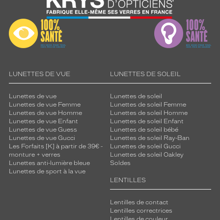
p
a
r
e
n
c
e
.
LUNETTES DE VUE
LUNETTES DE SOLEIL
P
o
Lunettes de vue
Lunettes de soleil
r
Lunettes de vue Femme
Lunettes de soleil Femme
t
Lunettes de vue Homme
Lunettes de soleil Homme
e
Lunettes de vue Enfant
Lunettes de soleil Enfant
z
Lunettes de vue Guess
Lunettes de soleil bébé
Lunettes de vue Gucci
Lunettes de soleil Ray-Ban
-
Les Forfaits [K] à partir de 39€ -
Lunettes de soleil Gucci
l
monture + verres
Lunettes de soleil Oakley
e
Lunettes anti-lumière bleue
Soldes
s
Lunettes de sport à la vue
p
LENTILLES
o
u
Lentilles de contact
r
Lentilles correctrices
a
Lentilles de couleur