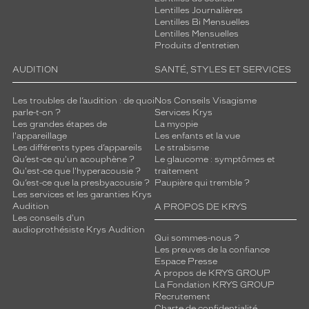
Lentilles Journalières
f
Lentilles Bi Mensuelles
f
Lentilles Mensuelles
i
Produits d'entretien
c
h
AUDITION
SANTÉ, STYLES ET SERVICES
e
r
Les troubles de l’audition : de quoi
Nos Conseils Visagisme
u
parle-t-on ?
Services Krys
n
Les grandes étapes de
La myopie
s
l'appareillage
Les enfants et la vue
Les différents types d’appareils
Le strabisme
t
Qu’est-ce qu'un acouphène ?
Le glaucome : symptômes et
y
Qu'est-ce que l'hyperacousie ?
traitement
l
Qu’est-ce que la presbyacousie ?
Paupière qui tremble ?
e
Les services et les garanties Krys
r
Audition
A PROPOS DE KRYS
a
Les conseils d'un
audioprothésiste Krys Audition
f
Qui sommes-nous ?
f
Les preuves de la confiance
i
Espace Presse
n
A propos de KRYS GROUP
La Fondation KRYS GROUP
é
Recrutement
a
Charte de confidentialité