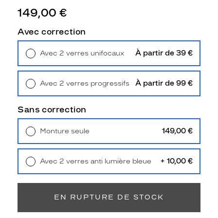
o
149,00 €
u
r
Avec correction
c
e
À partir de 39 €
t
Avec 2 verres unifocaux
Retrait en magasin
Offert
t
e
p
À partir de 99 €
Avec 2 verres progressifs
a
Retrait en magasin
Offert
i
Sans correction
r
e
149,00 €
e
Monture seule
Livraison à domicile
5,90 €
n
Retrait en magasin
Offert
é
c
+ 10,00 €
Avec 2 verres anti lumière bleue
a
Retrait en magasin
Offert
i
l
EN RUPTURE DE STOCK
l
e