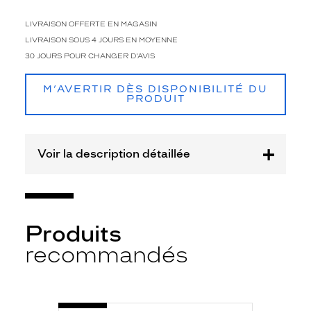
d
e
LIVRAISON OFFERTE EN MAGASIN
c
LIVRAISON SOUS 4 JOURS EN MOYENNE
h
e
30 JOURS POUR CHANGER D'AVIS
z
L
M’AVERTIR DÈS DISPONIBILITÉ DU
e
PRODUIT
v
i
'
Voir la description détaillée
s
!
L
e
u
r
Produits
s
recommandés
i
l
h
o
u
-