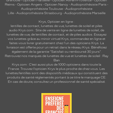
q
Grenoble
-
Opticien Marseille
-
Opticien Aix-en-Provence
-
Opticien
Reims
-
Opticien Angers
-
Opticien Nancy
-
Audioprothésiste Paris
-
u
Audioprothésiste Toulouse
-
Audioprothésiste
e
Lille
-
Audioprothésiste Strasbourg
-
Audioprothésiste Marseille
r
a
Krys, Opticien en ligne :
a
lentilles de contact
,
lunettes de vue
,
lunettes de soleil
et
piles
v
audio
Krys.com : Site de vente en ligne de lunettes de soleil, de
lunettes de vue, de
lentilles de contact
, et de piles audios. Essayez
e
vos lunettes grâce au miroir virtuel Krys, commandez en ligne et
c
faites vous livrer gratuitement chez l'un des opticiens Krys. La
é
livraison est offerte pour un retrait dans le réseau Krys. Bénéficiez
l
également de la garantie "Satisfait ou remboursé 30 jours".
é
Retrouvez nos marques de lunettes de vue et
lunettes de soleil : Ray
Ban
g
Krys.com : C’est aussi plus de 1000 opticiens dans toute la
a
France.
Trouvez l’opticien Krys le plus proche de chez vous
. Les
n
lunettes/lentilles sont des dispositifs médicaux qui constituent des
c
produits de santé réglementés portant à ce titre le marquage CE.
e
En cas de doute, consultez un professionnel de santé spécialisé.
.
Dimensions
de
la
monture