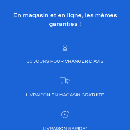
è
r
En magasin et en ligne, les mêmes
e
t
garanties !
é
e
t
l
e
u
r
30 JOURS POUR CHANGER D’AVIS
c
o
n
f
o
LIVRAISON EN MAGASIN GRATUITE
r
t
l
e
s
r
LIVRAISON RAPIDE*