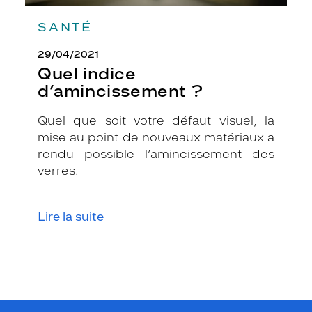
é
à
SANTÉ
v
o
29/04/2021
t
Quel indice
r
d’amincissement ?
e
s
Quel que soit votre défaut visuel, la
t
mise au point de nouveaux matériaux a
y
l
rendu possible l’amincissement des
e
verres.
,
e
t
Lire la suite
l
e
u
r
l
é
g