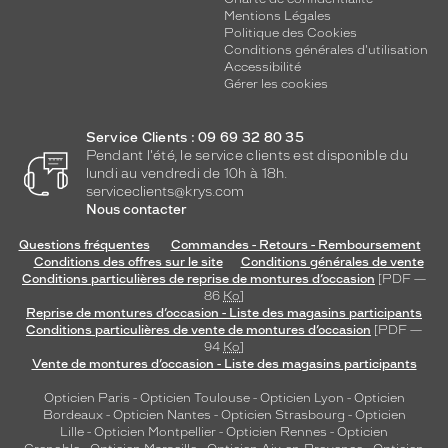
u
Mentions Légales
q
Politique des Cookies
u
Conditions générales d'utilisation
Accessibilité
o
Gérer les cookies
t
i
d
Service Clients : 09 69 32 80 35
i
Pendant l'été, le service clients est disponible du
e
lundi au vendredi de 10h à 18h.
n
serviceclients@krys.com
q
Nous contacter
u
Questions fréquentes
Commandes - Retours - Remboursement
i
Conditions des offres sur le site
Conditions générales de vente
v
Conditions particulières de reprise de montures d’occasion
[PDF —
o
86
Ko
]
u
Reprise de montures d’occasion - Liste des magasins participants
s
Conditions particulières de vente de montures d’occasion
[PDF —
94
Ko
]
d
Vente de montures d’occasion - Liste des magasins participants
é
m
Opticien Paris
-
Opticien Toulouse
-
Opticien Lyon
-
Opticien
a
Bordeaux
-
Opticien Nantes
-
Opticien Strasbourg
-
Opticien
r
Lille
-
Opticien Montpellier
-
Opticien Rennes
-
Opticien