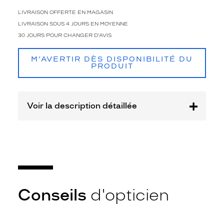
c
e
LIVRAISON OFFERTE EN MAGASIN
u
LIVRAISON SOUS 4 JOURS EN MOYENNE
r
30 JOURS POUR CHANGER D'AVIS
à
v
M’AVERTIR DÈS DISPONIBILITÉ DU
o
PRODUIT
s
o
u
t
Voir la description détaillée
f
i
t
s
.
L
a
c
Conseils
d'opticien
h
a
r
n