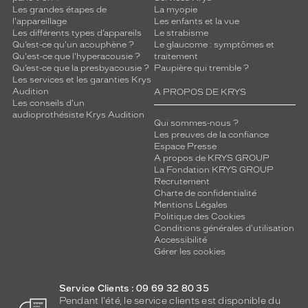
l
Les grandes étapes de
La myopie
a
l'appareillage
Les enfants et la vue
m
Les différents types d’appareils
Le strabisme
o
Qu’est-ce qu'un acouphène ?
Le glaucome : symptômes et
Qu'est-ce que l'hyperacousie ?
traitement
n
Qu’est-ce que la presbyacousie ?
Paupière qui tremble ?
t
Les services et les garanties Krys
u
Audition
A PROPOS DE KRYS
r
Les conseils d'un
e
audioprothésiste Krys Audition
Qui sommes-nous ?
.
Les preuves de la confiance
U
Espace Presse
n
A propos de KRYS GROUP
e
La Fondation KRYS GROUP
p
Recrutement
Charte de confidentialité
e
Mentions Légales
t
Politique des Cookies
i
Conditions générales d'utilisation
t
Accessibilité
e
Gérer les cookies
i
n
Service Clients : 09 69 32 80 35
s
Pendant l'été, le service clients est disponible du
c