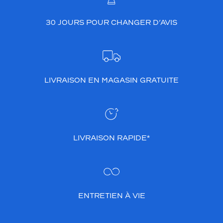
s
e
30 JOURS POUR CHANGER D’AVIS
m
b
l
e
a
v
LIVRAISON EN MAGASIN GRATUITE
e
c
u
n
e
c
LIVRAISON RAPIDE*
o
n
t
i
n
ENTRETIEN À VIE
u
i
t