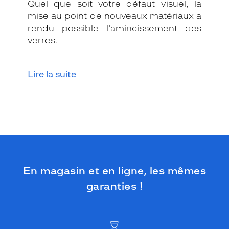
b
Quel que soit votre défaut visuel, la
r
mise au point de nouveaux matériaux a
a
rendu possible l’amincissement des
n
verres.
c
h
e
Lire la suite
s
h
a
r
m
o
n
i
s
e
En magasin et en ligne, les mêmes
n
garanties !
t
l
?
e
n