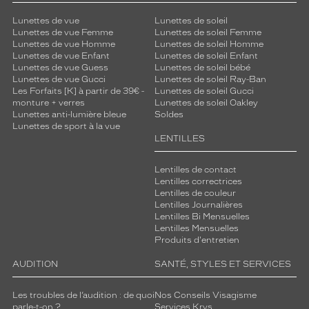
n
Lunettes de vue
Lunettes de soleil
n
Lunettes de vue Femme
Lunettes de soleil Femme
e
Lunettes de vue Homme
Lunettes de soleil Homme
n
Lunettes de vue Enfant
Lunettes de soleil Enfant
t
Lunettes de vue Guess
Lunettes de soleil bébé
l
Lunettes de vue Gucci
Lunettes de soleil Ray-Ban
e
Les Forfaits [K] à partir de 39€ -
Lunettes de soleil Gucci
monture + verres
Lunettes de soleil Oakley
j
Lunettes anti-lumière bleue
Soldes
o
Lunettes de sport à la vue
l
LENTILLES
i
b
Lentilles de contact
r
Lentilles correctrices
u
Lentilles de couleur
n
Lentilles Journalières
c
Lentilles Bi Mensuelles
Lentilles Mensuelles
l
Produits d'entretien
a
i
AUDITION
SANTÉ, STYLES ET SERVICES
r
d
Les troubles de l’audition : de quoi
Nos Conseils Visagisme
e
parle-t-on ?
Services Krys