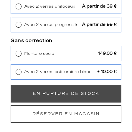
l
À partir de 39 €
Avec 2 verres unifocaux
a
Retrait en magasin
Offert
p
p
À partir de 99 €
Avec 2 verres progressifs
o
Retrait en magasin
Offert
r
t
Sans correction
e
r
149,00 €
Monture seule
a
Livraison à domicile
5,90 €
f
Retrait en magasin
Offert
i
+ 10,00 €
Avec 2 verres anti lumière bleue
n
Retrait en magasin
Offert
e
s
s
EN RUPTURE DE STOCK
e
e
t
RÉSERVER EN MAGASIN
d
o
u