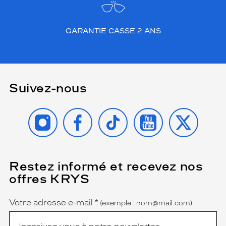
é
é
l
GARANTIE CASSE 2 ANS
é
g
a
n
t
Suivez-nous
e
e
n
INSTAGRAM
FACEBOOK
TIKTOK
YOUTUBE
X
t
r
e
l
e
Restez informé et recevez nos
(Ce
s
champ
offres KRYS
c
est
Name
obligatoire)
e
r
Votre adresse e-mail
*
(exemple : nom@mail.com)
c
l