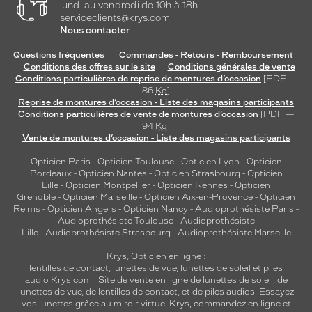
lundi au vendredi de 10h à 18h.
r
serviceclients@krys.com
i
Nous contacter
p
t
Questions fréquentes
Commandes - Retours - Remboursement
i
Conditions des offres sur le site
Conditions générales de vente
Conditions particulières de reprise de montures d’occasion
[PDF —
o
86
Ko
]
n
Reprise de montures d’occasion - Liste des magasins participants
L
Conditions particulières de vente de montures d’occasion
[PDF —
e
94
Ko
]
v
Vente de montures d’occasion - Liste des magasins participants
i
Opticien Paris
-
Opticien Toulouse
-
Opticien Lyon
-
Opticien
'
Bordeaux
-
Opticien Nantes
-
Opticien Strasbourg
-
Opticien
s
Lille
-
Opticien Montpellier
-
Opticien Rennes
-
Opticien
o
Grenoble
-
Opticien Marseille
-
Opticien Aix-en-Provence
-
Opticien
r
Reims
-
Opticien Angers
-
Opticien Nancy
-
Audioprothésiste Paris
-
n
Audioprothésiste Toulouse
-
Audioprothésiste
Lille
-
Audioprothésiste Strasbourg
-
Audioprothésiste Marseille
e
l
Krys, Opticien en ligne :
e
lentilles de contact
,
lunettes de vue
,
lunettes de soleil
et
piles
m
audio
Krys.com : Site de vente en ligne de lunettes de soleil, de
i
lunettes de vue, de
lentilles de contact
, et de piles audios. Essayez
l
vos lunettes grâce au miroir virtuel Krys, commandez en ligne et