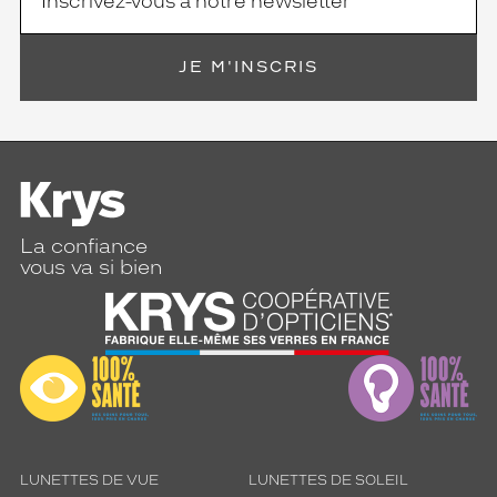
e
s
e
JE M'INSCRIS
t
l
e
s
m
a
n
c
La confiance
h
vous va si bien
o
n
s
q
u
i
r
e
p
r
LUNETTES DE VUE
LUNETTES DE SOLEIL
e