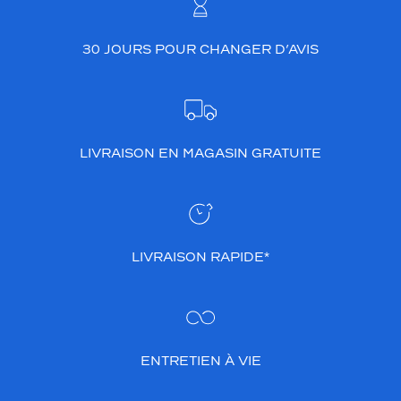
t
e
30 JOURS POUR CHANGER D’AVIS
u
n
e
t
o
u
LIVRAISON EN MAGASIN GRATUITE
c
h
e
c
o
n
LIVRAISON RAPIDE*
t
e
m
p
o
r
ENTRETIEN À VIE
a
i