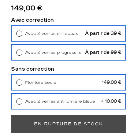
q
149,00 €
u
e
Avec correction
s
L
À partir de 39 €
e
Avec 2 verres unifocaux
Retrait en magasin
Offert
v
i
'
À partir de 99 €
Avec 2 verres progressifs
s
Retrait en magasin
Offert
p
Sans correction
o
u
149,00 €
r
Monture seule
Livraison à domicile
5,90 €
h
Retrait en magasin
Offert
o
m
+ 10,00 €
Avec 2 verres anti lumière bleue
m
Retrait en magasin
Offert
e
s
EN RUPTURE DE STOCK
e
d