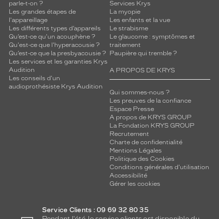
t
parle-t-on ?
Services Krys
é
Les grandes étapes de
La myopie
l'appareillage
Les enfants et la vue
.
Les différents types d’appareils
Le strabisme
U
Qu’est-ce qu'un acouphène ?
Le glaucome : symptômes et
n
Qu'est-ce que l'hyperacousie ?
traitement
c
Qu’est-ce que la presbyacousie ?
Paupière qui tremble ?
h
Les services et les garanties Krys
Audition
o
A PROPOS DE KRYS
Les conseils d'un
i
audioprothésiste Krys Audition
x
Qui sommes-nous ?
d
Les preuves de la confiance
Espace Presse
i
A propos de KRYS GROUP
s
La Fondation KRYS GROUP
c
Recrutement
r
Charte de confidentialité
e
Mentions Légales
t
Politique des Cookies
Conditions générales d'utilisation
m
Accessibilité
a
Gérer les cookies
i
s
d
Service Clients : 09 69 32 80 35
i
Pendant l'été, le service clients est disponible du