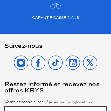
n
e
,
t
GARANTIE CASSE 2 ANS
a
n
d
i
s
Suivez-nous
q
u
e
INSTAGRAM
FACEBOOK
TIKTOK
YOUTUBE
X
l
a
f
o
r
Restez informé et recevez nos
(Ce
champ
m
offres KRYS
est
Name
e
obligatoire)
a
r
Votre adresse e-mail
*
(exemple : nom@mail.com)
r