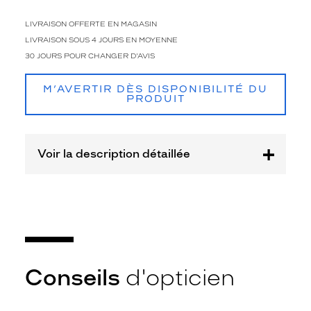
i
s
LIVRAISON OFFERTE EN MAGASIN
t
LIVRAISON SOUS 4 JOURS EN MOYENNE
i
n
30 JOURS POUR CHANGER D'AVIS
g
u
M’AVERTIR DÈS DISPONIBILITÉ DU
e
PRODUIT
n
t
p
Voir la description détaillée
a
r
l
e
u
r
s
o
b
Conseils
d'opticien
r
i
é