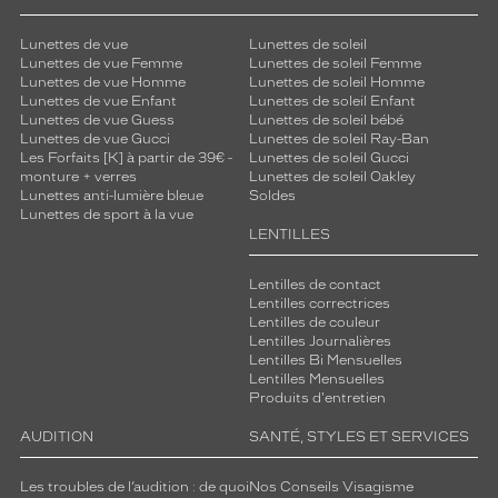
n
e
Lunettes de vue
Lunettes de soleil
s
Lunettes de vue Femme
Lunettes de soleil Femme
p
Lunettes de vue Homme
Lunettes de soleil Homme
Lunettes de vue Enfant
Lunettes de soleil Enfant
r
Lunettes de vue Guess
Lunettes de soleil bébé
i
Lunettes de vue Gucci
Lunettes de soleil Ray-Ban
t
Les Forfaits [K] à partir de 39€ -
Lunettes de soleil Gucci
c
monture + verres
Lunettes de soleil Oakley
l
Lunettes anti-lumière bleue
Soldes
a
Lunettes de sport à la vue
LENTILLES
s
s
i
Lentilles de contact
q
Lentilles correctrices
Lentilles de couleur
u
Lentilles Journalières
e
Lentilles Bi Mensuelles
r
Lentilles Mensuelles
e
Produits d'entretien
v
i
AUDITION
SANTÉ, STYLES ET SERVICES
s
i
Les troubles de l’audition : de quoi
Nos Conseils Visagisme