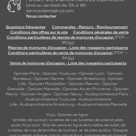
s
lundi au vendredi de 10h à 18h.
serviceclients@krys.com
t
Nous contacter
i
n
Questions fréquentes
Commandes - Retours - Remboursement
c
Conditions des offres sur le site
Conditions générales de vente
t
Conditions particulières de reprise de montures d’occasion
[PDF —
i
86
Ko
]
f
Reprise de montures d’occasion - Liste des magasins participants
Conditions particulières de vente de montures d’occasion
[PDF —
.
94
Ko
]
Vente de montures d’occasion - Liste des magasins participants
Dimensions
de
Opticien Paris
-
Opticien Toulouse
-
Opticien Lyon
-
Opticien
la
Bordeaux
-
Opticien Nantes
-
Opticien Strasbourg
-
Opticien
monture
Lille
-
Opticien Montpellier
-
Opticien Rennes
-
Opticien
Grenoble
-
Opticien Marseille
-
Opticien Aix-en-Provence
-
Opticien
Reims
-
Opticien Angers
-
Opticien Nancy
-
Audioprothésiste Paris
-
Audioprothésiste Toulouse
-
Audioprothésiste
Lille
-
Audioprothésiste Strasbourg
-
Audioprothésiste Marseille
1 mm
5 mm
Krys, Opticien en ligne :
lentilles de contact
,
lunettes de vue
,
lunettes de soleil
et
piles
audio
Krys.com : Site de vente en ligne de lunettes de soleil, de
lunettes de vue, de
lentilles de contact
, et de piles audios. Essayez
vos lunettes grâce au miroir virtuel Krys, commandez en ligne et