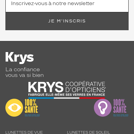
o
n
d
i
JE M'INSCRIS
e
d
e
l
a
m
o
n
La confiance
t
vous va si bien
u
r
e
é
v
o
q
u
e
u
LUNETTES DE VUE
LUNETTES DE SOLEIL