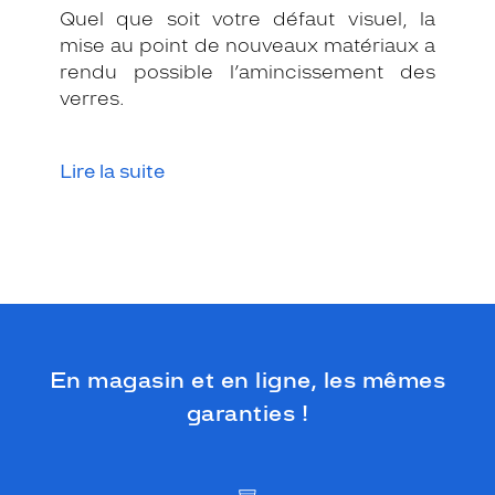
b
Quel que soit votre défaut visuel, la
t
mise au point de nouveaux matériaux a
i
rendu possible l’amincissement des
l
e
verres.
s
u
r
Lire la suite
l
e
s
b
r
a
n
c
h
En magasin et en ligne, les mêmes
e
s
garanties !
a
j
o
u