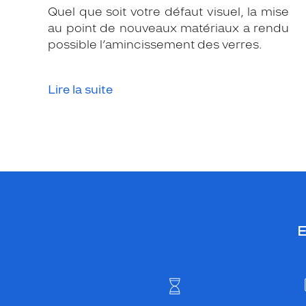
r
Quel que soit votre défaut visuel, la mise
é
au point de nouveaux matériaux a rendu
.
possible l’amincissement des verres.
U
n
e
Lire la suite
b
a
n
d
e
g
r
i
E
s
e
a
c
c