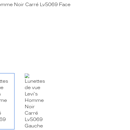
RE_FACEBOOK_TITLE
.SHARE_TWITTER_TITLE