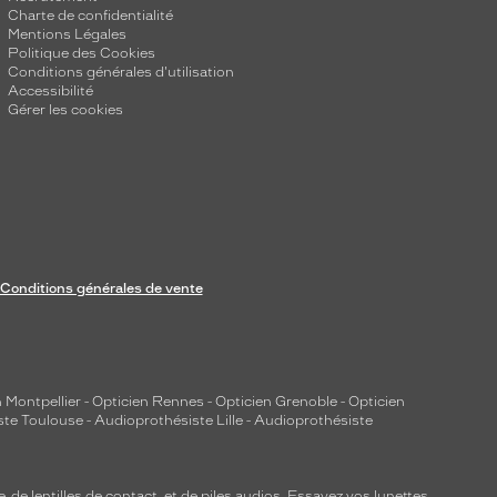
Charte de confidentialité
Mentions Légales
Politique des Cookies
Conditions générales d'utilisation
Accessibilité
Gérer les cookies
Conditions générales de vente
 Montpellier
-
Opticien Rennes
-
Opticien Grenoble
-
Opticien
ste Toulouse
-
Audioprothésiste Lille
-
Audioprothésiste
e, de
lentilles de contact
, et de piles audios. Essayez vos lunettes