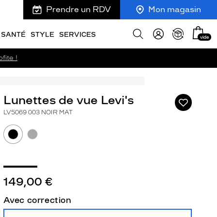
Prendre un RDV
Mon magasin
Mon
Afficher
SANTÉ
STYLE
SERVICES
vide
panie
la
recherche
fite !
Lunettes de vue Levi's
Ajouter
à
LV5069 003 NOIR MAT
ma
liste
d’envies
149,00 €
ivant
Avec correction