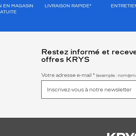
N EN MAGASIN
LIVRAISON RAPIDE*
ENTRETIEN
ATUITE
(Ce
Restez informé et recev
champ
offres KRYS
est
Name
obligatoire)
Votre adresse e-mail
*
(exemple : nom@ma