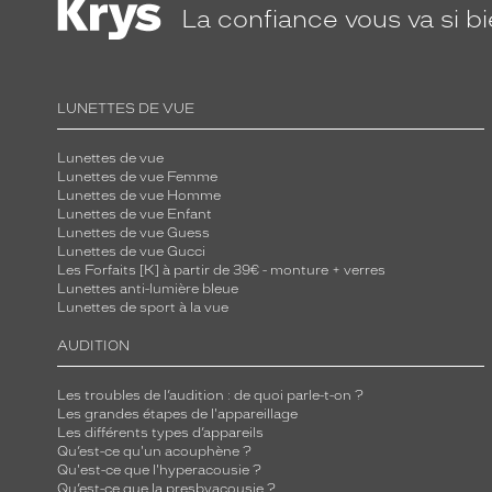
La confiance
vous va si b
c
o
n
i
LUNETTES DE VUE
q
u
Lunettes de vue
Lunettes de vue Femme
e
Lunettes de vue Homme
s
Lunettes de vue Enfant
u
Lunettes de vue Guess
Lunettes de vue Gucci
r
Les Forfaits [K] à partir de 39€ - monture + verres
l
Lunettes anti-lumière bleue
Lunettes de sport à la vue
e
s
AUDITION
b
r
Les troubles de l’audition : de quoi parle-t-on ?
Les grandes étapes de l'appareillage
a
Les différents types d’appareils
n
Qu’est-ce qu'un acouphène ?
c
Qu'est-ce que l'hyperacousie ?
Qu’est-ce que la presbyacousie ?