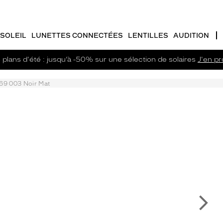
SOLEIL
LUNETTES CONNECTÉES
LENTILLES
AUDITION
plans d'été : jusqu’à -50% sur une sélection de solaires
J'en pro
69 003 Noir Mat
Su