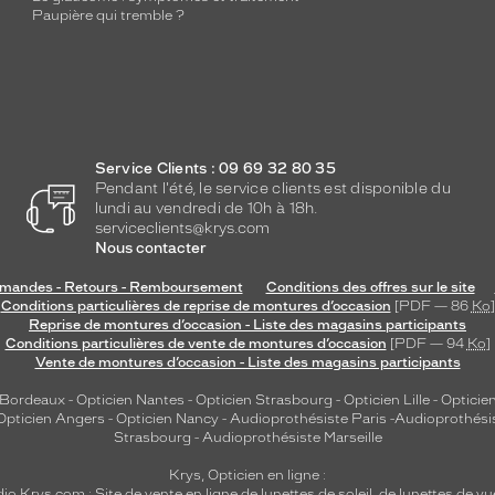
Paupière qui tremble ?
Service Clients : 09 69 32 80 35
Pendant l'été, le service clients est disponible du
lundi au vendredi de 10h à 18h.
serviceclients@krys.com
Nous contacter
andes - Retours - Remboursement
Conditions des offres sur le site
Conditions particulières de reprise de montures d’occasion
[PDF — 86
Ko
]
Reprise de montures d’occasion - Liste des magasins participants
Conditions particulières de vente de montures d’occasion
[PDF — 94
Ko
]
Vente de montures d’occasion - Liste des magasins participants
 Bordeaux
-
Opticien Nantes
-
Opticien Strasbourg
-
Opticien Lille
-
Opticien
Opticien Angers
-
Opticien Nancy
-
Audioprothésiste Paris
-
Audioprothési
Strasbourg
-
Audioprothésiste Marseille
Krys, Opticien en ligne :
dio
Krys.com : Site de vente en ligne de lunettes de soleil, de lunettes de vu