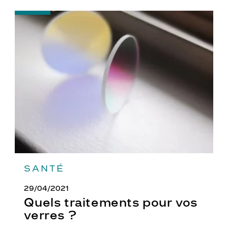
-
Quels
traitements
pour
vos
verres
?
SANTÉ
29/04/2021
Quels traitements pour vos
verres ?