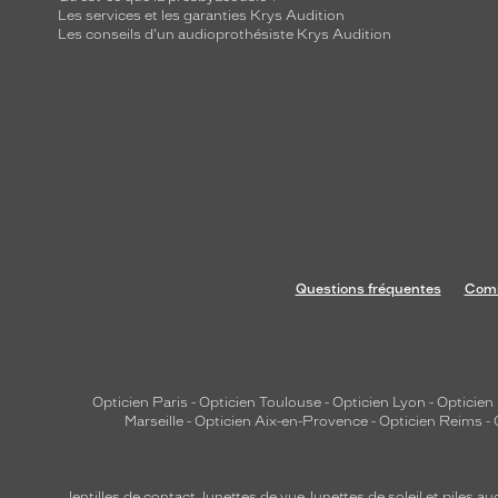
h
Les services et les garanties Krys Audition
e
Les conseils d'un audioprothésiste Krys Audition
s
e
t
a
j
o
u
t
e
Questions fréquentes
Comm
u
n
e
t
Opticien Paris
-
Opticien Toulouse
-
Opticien Lyon
-
Opticien
o
Marseille
-
Opticien Aix-en-Provence
-
Opticien Reims
-
u
c
h
lentilles de contact
,
lunettes de vue
,
lunettes de soleil
et
piles au