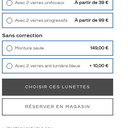
À partir de 39 €
Avec 2 verres unifocaux
Retrait en magasin
Offert
À partir de 99 €
Avec 2 verres progressifs
Retrait en magasin
Offert
Sans correction
149,00 €
Monture seule
Livraison à domicile
5,90 €
Retrait en magasin
Offert
+ 10,00 €
Avec 2 verres anti lumière bleue
Retrait en magasin
Offert
CHOISIR CES LUNETTES
RÉSERVER EN MAGASIN