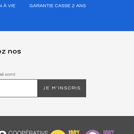
 À VIE
GARANTIE CASSE 2 ANS
ez nos
il.com)
JE M'INSCRIS