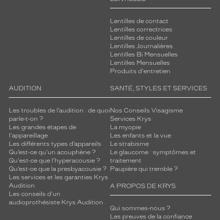
Lentilles de contact
Lentilles correctrices
Lentilles de couleur
Lentilles Journalières
Lentilles Bi Mensuelles
Lentilles Mensuelles
Produits d'entretien
AUDITION
SANTÉ, STYLES ET SERVICES
Les troubles de l’audition : de quoi
Nos Conseils Visagisme
parle-t-on ?
Services Krys
Les grandes étapes de
La myopie
l'appareillage
Les enfants et la vue
Les différents types d’appareils
Le strabisme
Qu’est-ce qu'un acouphène ?
Le glaucome : symptômes et
Qu'est-ce que l'hyperacousie ?
traitement
Qu’est-ce que la presbyacousie ?
Paupière qui tremble ?
Les services et les garanties Krys
Audition
A PROPOS DE KRYS
Les conseils d'un
audioprothésiste Krys Audition
Qui sommes-nous ?
Les preuves de la confiance