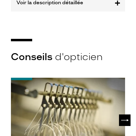
Voir la description détaillée
Conseils
d'opticien
-
Quel
indice
d’amincissement
?
SUIV