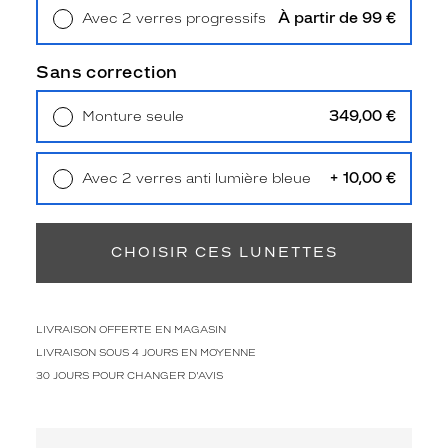
Type
À partir de 99 €
Avec 2 verres progressifs
de
Retrait en magasin
Offert
montage
Sans correction
Cerclé
Taille
349,00 €
Monture seule
de
Livraison à domicile
5,90 €
monture
Retrait en magasin
Offert
+ 10,00 €
Avec 2 verres anti lumière bleue
XS
Retrait en magasin
Offert
Matière
Plastique
CHOISIR CES LUNETTES
Fournisseur
Luxottica
Marque
LIVRAISON OFFERTE EN MAGASIN
Miu
LIVRAISON SOUS 4 JOURS EN MOYENNE
Miu
30 JOURS POUR CHANGER D'AVIS