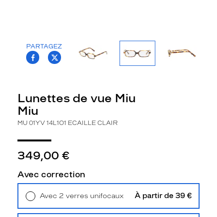
la
monture
Rectangle
Couleur
PARTAGEZ
T.PROJECT.KRYS.FRONT.SHARE_FACEBOO
T.PROJECT.KRYS.FRONT.SHARE_TWI
de
la
monture
14L1O1
Lunettes de vue Miu
Ecaille
Miu
Clair
Polarisant
MU 01YV 14L1O1 ECAILLE CLAIR
Non
Type
349,00 €
de
verres
Avec correction
compatibles
À partir de 39 €
Avec 2 verres unifocaux
Progressifs
Retrait en magasin
Offert
Unifocaux