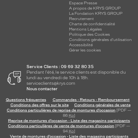
Espace Presse
A propos de KRYS GROUP
La Fondation KRYS GROUP
Recrutement
Charte de confidentialité
Mentions Légales
Politique des Cookies
Conditions générales d'utilisation
Accessibilité
Gérer les cookies
Service Clients : 09 69 32 80 35
Pendant l'été, le service clients est disponible du
lundi au vendredi de 10h à 18h.
serviceclients@krys.com
Nous contacter
Questions fréquentes
Commandes - Retours - Remboursement
Conditions des offres sur le site
Conditions générales de vente
Conditions particulières de reprise de montures d’occasion
[PDF —
86
Ko
]
Reprise de montures d’occasion - Liste des magasins participants
Conditions particulières de vente de montures d’occasion
[PDF —
94
Ko
]
Vente de montures d’occasion - Liste des magasins participants