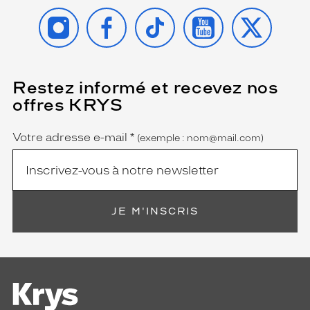
INSTAGRAM
FACEBOOK
TIKTOK
YOUTUBE
X
Restez informé et recevez nos
(Ce
champ
offres KRYS
est
Name
obligatoire)
Votre adresse e-mail
*
(exemple : nom@mail.com)
JE M'INSCRIS