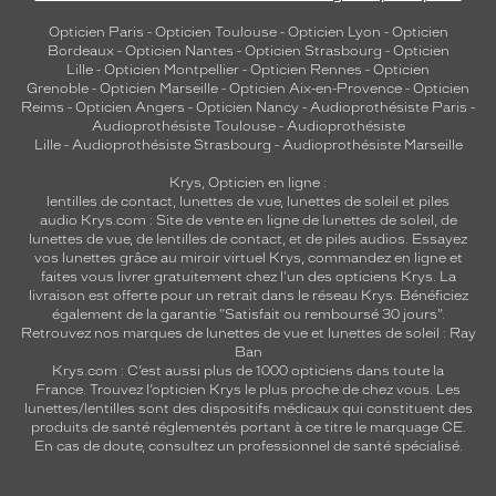
Opticien Paris
-
Opticien Toulouse
-
Opticien Lyon
-
Opticien
Bordeaux
-
Opticien Nantes
-
Opticien Strasbourg
-
Opticien
Lille
-
Opticien Montpellier
-
Opticien Rennes
-
Opticien
Grenoble
-
Opticien Marseille
-
Opticien Aix-en-Provence
-
Opticien
Reims
-
Opticien Angers
-
Opticien Nancy
-
Audioprothésiste Paris
-
Audioprothésiste Toulouse
-
Audioprothésiste
Lille
-
Audioprothésiste Strasbourg
-
Audioprothésiste Marseille
Krys, Opticien en ligne :
lentilles de contact
,
lunettes de vue
,
lunettes de soleil
et
piles
audio
Krys.com : Site de vente en ligne de lunettes de soleil, de
lunettes de vue, de
lentilles de contact
, et de piles audios. Essayez
vos lunettes grâce au miroir virtuel Krys, commandez en ligne et
faites vous livrer gratuitement chez l'un des opticiens Krys. La
livraison est offerte pour un retrait dans le réseau Krys. Bénéficiez
également de la garantie "Satisfait ou remboursé 30 jours".
Retrouvez nos marques de lunettes de vue et
lunettes de soleil : Ray
Ban
Krys.com : C’est aussi plus de 1000 opticiens dans toute la
France.
Trouvez l’opticien Krys le plus proche de chez vous
. Les
lunettes/lentilles sont des dispositifs médicaux qui constituent des
produits de santé réglementés portant à ce titre le marquage CE.
En cas de doute, consultez un professionnel de santé spécialisé.