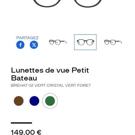
la
monture
Carré
Couleur
de
PARTAGEZ
la
T.PROJECT.KRYS.FRONT.SHARE_FACEBOO
T.PROJECT.KRYS.FRONT.SHARE_TWI
monture
#2D671D
Type
Lunettes de vue Petit
de
Bateau
montage
BREHAT 02 VEMT CRISTAL VERT FORET
Cerclé
Afficher
la
mention
Prix
web
Non
149,00 €