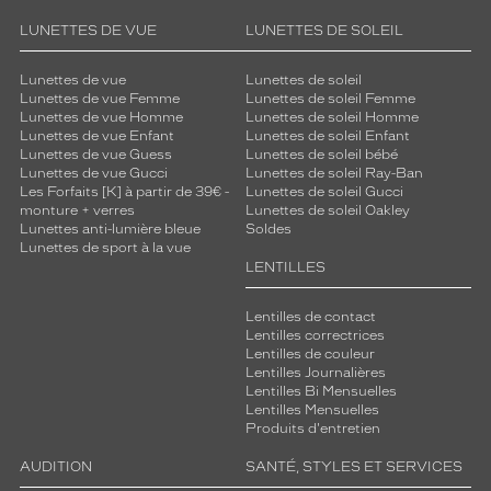
LUNETTES DE VUE
LUNETTES DE SOLEIL
Lunettes de vue
Lunettes de soleil
Lunettes de vue Femme
Lunettes de soleil Femme
Lunettes de vue Homme
Lunettes de soleil Homme
Lunettes de vue Enfant
Lunettes de soleil Enfant
Lunettes de vue Guess
Lunettes de soleil bébé
Lunettes de vue Gucci
Lunettes de soleil Ray-Ban
Les Forfaits [K] à partir de 39€ -
Lunettes de soleil Gucci
monture + verres
Lunettes de soleil Oakley
Lunettes anti-lumière bleue
Soldes
Lunettes de sport à la vue
LENTILLES
Lentilles de contact
Lentilles correctrices
Lentilles de couleur
Lentilles Journalières
Lentilles Bi Mensuelles
Lentilles Mensuelles
Produits d'entretien
AUDITION
SANTÉ, STYLES ET SERVICES