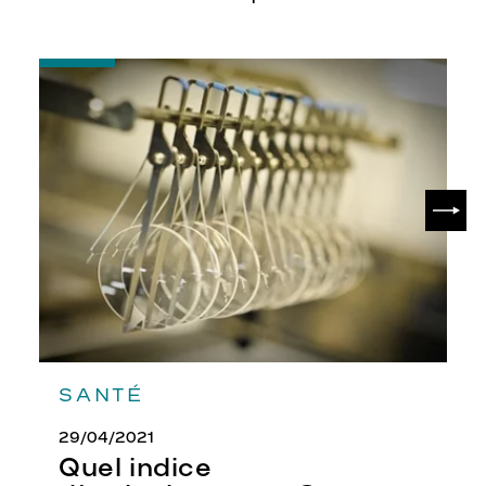
-
Quel
indice
d’amincissement
?
SUIV
SANTÉ
29/04/2021
Quel indice