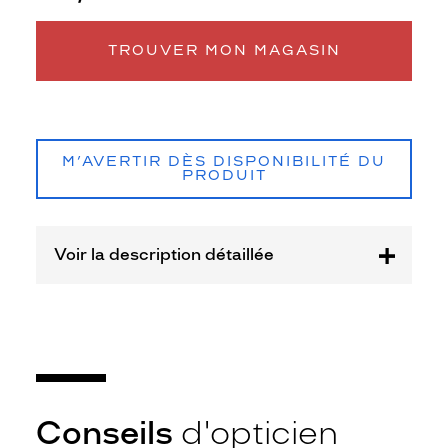
Matière
Plastique
TROUVER MON MAGASIN
Fournisseur
Seaport
Marque
Petit
M’AVERTIR DÈS DISPONIBILITÉ DU
Bateau
PRODUIT
Voir la description détaillée
Conseils
d'opticien