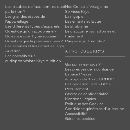
Les troubles de l’audition : de quoi
Nos Conseils Visagisme
parle-t-on ?
Services Krys
Les grandes étapes de
La myopie
l'appareillage
Les enfants et la vue
Les différents types d’appareils
Le strabisme
Qu’est-ce qu'un acouphène ?
Le glaucome : symptômes et
Qu'est-ce que l'hyperacousie ?
traitement
Qu’est-ce que la presbyacousie ?
Paupière qui tremble ?
Les services et les garanties Krys
Audition
A PROPOS DE KRYS
Les conseils d'un
audioprothésiste Krys Audition
Qui sommes-nous ?
Les preuves de la confiance
Espace Presse
A propos de KRYS GROUP
La Fondation KRYS GROUP
Recrutement
Charte de confidentialité
Mentions Légales
Politique des Cookies
Conditions générales d'utilisation
Accessibilité
Gérer les cookies