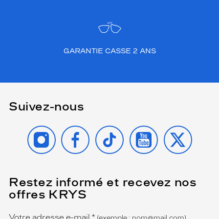
GARANTIE CASSE 2 ANS
Suivez-nous
INSTAGRAM
FACEBOOK
TIKTOK
YOUTUBE
X
Restez informé et recevez nos
(Ce
champ
offres KRYS
est
Name
obligatoire)
Votre adresse e-mail
*
(exemple : nom@mail.com)