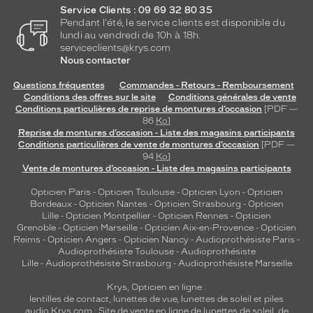
Service Clients : 09 69 32 80 35
Pendant l'été, le service clients est disponible du
lundi au vendredi de 10h à 18h.
serviceclients@krys.com
Nous contacter
Questions fréquentes
Commandes - Retours - Remboursement
Conditions des offres sur le site
Conditions générales de vente
Conditions particulières de reprise de montures d’occasion
[PDF —
86
Ko
]
Reprise de montures d’occasion - Liste des magasins participants
Conditions particulières de vente de montures d’occasion
[PDF —
94
Ko
]
Vente de montures d’occasion - Liste des magasins participants
Opticien Paris
-
Opticien Toulouse
-
Opticien Lyon
-
Opticien
Bordeaux
-
Opticien Nantes
-
Opticien Strasbourg
-
Opticien
Lille
-
Opticien Montpellier
-
Opticien Rennes
-
Opticien
Grenoble
-
Opticien Marseille
-
Opticien Aix-en-Provence
-
Opticien
Reims
-
Opticien Angers
-
Opticien Nancy
-
Audioprothésiste Paris
-
Audioprothésiste Toulouse
-
Audioprothésiste
Lille
-
Audioprothésiste Strasbourg
-
Audioprothésiste Marseille
Krys, Opticien en ligne :
lentilles de contact
,
lunettes de vue
,
lunettes de soleil
et
piles
audio
Krys.com : Site de vente en ligne de lunettes de soleil, de