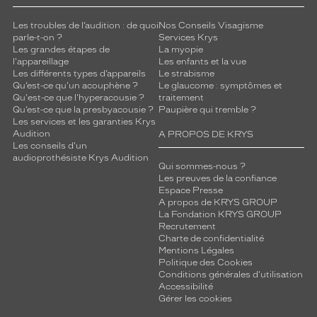
Les troubles de l’audition : de quoi
Nos Conseils Visagisme
parle-t-on ?
Services Krys
Les grandes étapes de
La myopie
l'appareillage
Les enfants et la vue
Les différents types d’appareils
Le strabisme
Qu’est-ce qu'un acouphène ?
Le glaucome : symptômes et
Qu'est-ce que l'hyperacousie ?
traitement
Qu’est-ce que la presbyacousie ?
Paupière qui tremble ?
Les services et les garanties Krys
Audition
A PROPOS DE KRYS
Les conseils d'un
audioprothésiste Krys Audition
Qui sommes-nous ?
Les preuves de la confiance
Espace Presse
A propos de KRYS GROUP
La Fondation KRYS GROUP
Recrutement
Charte de confidentialité
Mentions Légales
Politique des Cookies
Conditions générales d'utilisation
Accessibilité
Gérer les cookies