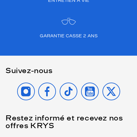
ENTRETIEN À VIE
GARANTIE CASSE 2 ANS
Suivez-nous
INSTAGRAM
FACEBOOK
TIKTOK
YOUTUBE
X
Restez informé et recevez nos
(Ce
champ
offres KRYS
est
Name
obligatoire)