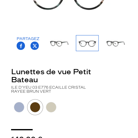
la
monture
Pantos
Couleur
de
PARTAGEZ
la
T.PROJECT.KRYS.FRONT.SHARE_FACEBOO
T.PROJECT.KRYS.FRONT.SHARE_TWI
monture
#E9DFC0
Type
Lunettes de vue Petit
de
Bateau
montage
ILE D'YEU 03 E776 ECAILLE CRISTAL
Cerclé
RAYEE BRUN VERT
Afficher
la
mention
Prix
web
Non