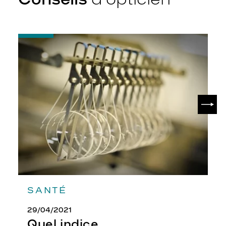
-
Quel
indice
d’amincissement
?
SUIV
SANTÉ
29/04/2021
Quel indice