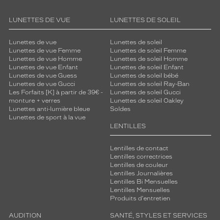
LUNETTES DE VUE
LUNETTES DE SOLEIL
Lunettes de vue
Lunettes de soleil
Lunettes de vue Femme
Lunettes de soleil Femme
Lunettes de vue Homme
Lunettes de soleil Homme
Lunettes de vue Enfant
Lunettes de soleil Enfant
Lunettes de vue Guess
Lunettes de soleil bébé
Lunettes de vue Gucci
Lunettes de soleil Ray-Ban
Les Forfaits [K] à partir de 39€ -
Lunettes de soleil Gucci
monture + verres
Lunettes de soleil Oakley
Lunettes anti-lumière bleue
Soldes
Lunettes de sport à la vue
LENTILLES
Lentilles de contact
Lentilles correctrices
Lentilles de couleur
Lentilles Journalières
Lentilles Bi Mensuelles
Lentilles Mensuelles
Produits d'entretien
AUDITION
SANTÉ, STYLES ET SERVICES