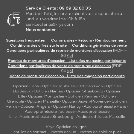
Service Clients : 09 69 32 80 35
Pendant l'été, le service clients est disponible du
lundi au vendredi de 10h à 18h.
serviceclients@krys.com
Nous contacter
Questions fréquentes
Commandes - Retours - Remboursement
Conditions des offres sur le site
Conditions générales de vente
Conditions particulières de reprise de montures d’occasion
[PDF —
86
Ko
]
Reprise de montures d’occasion - Liste des magasins participants
Conditions particulières de vente de montures d’occasion
[PDF —
94
Ko
]
Vente de montures d’occasion - Liste des magasins participants
Opticien Paris
-
Opticien Toulouse
-
Opticien Lyon
-
Opticien
Bordeaux
-
Opticien Nantes
-
Opticien Strasbourg
-
Opticien
Lille
-
Opticien Montpellier
-
Opticien Rennes
-
Opticien
Grenoble
-
Opticien Marseille
-
Opticien Aix-en-Provence
-
Opticien
Reims
-
Opticien Angers
-
Opticien Nancy
-
Audioprothésiste Paris
-
Audioprothésiste Toulouse
-
Audioprothésiste
Lille
-
Audioprothésiste Strasbourg
-
Audioprothésiste Marseille
Krys, Opticien en ligne :
lentilles de contact
,
lunettes de vue
,
lunettes de soleil
et
piles