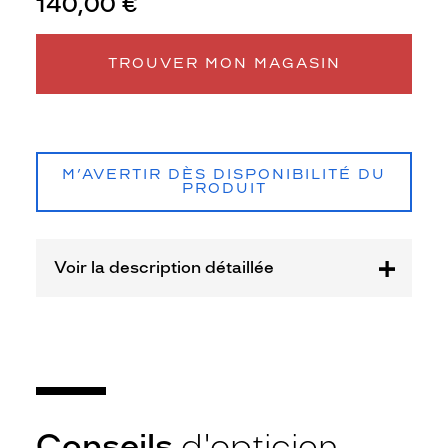
140,00 €
Matière
Plastique
TROUVER MON MAGASIN
Fournisseur
Seaport
Marque
Petit
Bateau
M’AVERTIR DÈS DISPONIBILITÉ DU
PRODUIT
Voir la description détaillée
Conseils
d'opticien