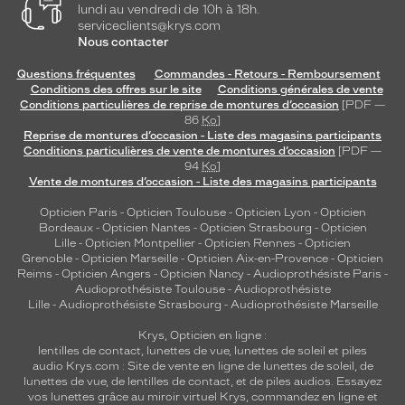
lundi au vendredi de 10h à 18h.
n
serviceclients@krys.com
b
Nous contacter
a
s
Questions fréquentes
Commandes - Retours - Remboursement
i
Conditions des offres sur le site
Conditions générales de vente
q
Conditions particulières de reprise de montures d’occasion
[PDF —
86
Ko
]
u
Reprise de montures d’occasion - Liste des magasins participants
e
Conditions particulières de vente de montures d’occasion
[PDF —
h
94
Ko
]
a
Vente de montures d’occasion - Liste des magasins participants
u
Opticien Paris
-
Opticien Toulouse
-
Opticien Lyon
-
Opticien
t
Bordeaux
-
Opticien Nantes
-
Opticien Strasbourg
-
Opticien
d
Lille
-
Opticien Montpellier
-
Opticien Rennes
-
Opticien
e
Grenoble
-
Opticien Marseille
-
Opticien Aix-en-Provence
-
Opticien
g
Reims
-
Opticien Angers
-
Opticien Nancy
-
Audioprothésiste Paris
-
a
Audioprothésiste Toulouse
-
Audioprothésiste
m
Lille
-
Audioprothésiste Strasbourg
-
Audioprothésiste Marseille
m
Krys, Opticien en ligne :
e
lentilles de contact
,
lunettes de vue
,
lunettes de soleil
et
piles
c
audio
Krys.com : Site de vente en ligne de lunettes de soleil, de
a
lunettes de vue, de
lentilles de contact
, et de piles audios. Essayez
p
vos lunettes grâce au miroir virtuel Krys, commandez en ligne et