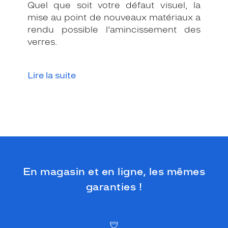
c
Quel que soit votre défaut visuel, la
é
mise au point de nouveaux matériaux a
t
rendu possible l’amincissement des
a
verres.
t
e
n
o
Lire la suite
i
r
b
r
i
l
l
a
n
En magasin et en ligne, les mêmes
t
garanties !
,
c
e
t
t