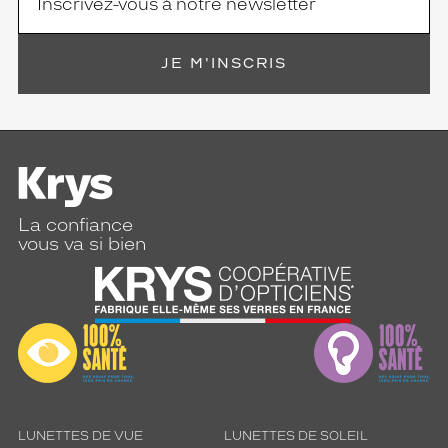
e
c
h
e
JE M'INSCRIS
r
c
h
a
n
t
u
n
La confiance
e
vous va si bien
m
o
n
t
u
r
e
c
e
LUNETTES DE VUE
LUNETTES DE SOLEIL
r