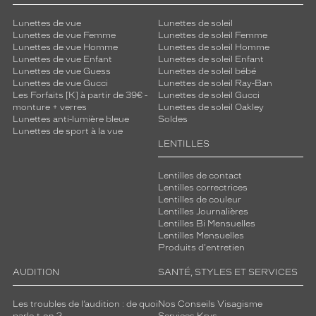
c
l
Lunettes de vue
Lunettes de soleil
Lunettes de vue Femme
Lunettes de soleil Femme
é
Lunettes de vue Homme
Lunettes de soleil Homme
e
Lunettes de vue Enfant
Lunettes de soleil Enfant
p
Lunettes de vue Guess
Lunettes de soleil bébé
o
Lunettes de vue Gucci
Lunettes de soleil Ray-Ban
l
Les Forfaits [K] à partir de 39€ -
Lunettes de soleil Gucci
y
monture + verres
Lunettes de soleil Oakley
Lunettes anti-lumière bleue
Soldes
v
Lunettes de sport à la vue
a
LENTILLES
l
e
Lentilles de contact
n
Lentilles correctrices
t
Lentilles de couleur
e
Lentilles Journalières
.
Lentilles Bi Mensuelles
L
Lentilles Mensuelles
Produits d'entretien
a
s
AUDITION
SANTÉ, STYLES ET SERVICES
o
b
Les troubles de l’audition : de quoi
Nos Conseils Visagisme
r