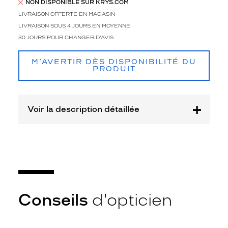
e
NON DISPONIBLE SUR KRYS.COM
r
LIVRAISON OFFERTE EN MAGASIN
e
LIVRAISON SOUS 4 JOURS EN MOYENNE
c
30 JOURS POUR CHANGER D'AVIS
t
a
n
M’AVERTIR DÈS DISPONIBILITÉ DU
PRODUIT
g
u
l
a
Voir la description détaillée
i
r
e
c
l
a
s
s
i
Conseils
d'opticien
q
u
e