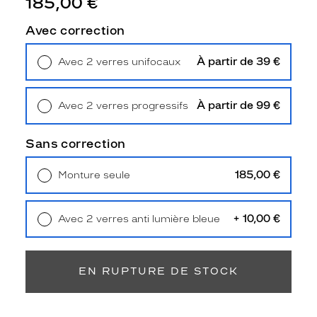
185,00 €
0
8
Avec correction
0
s
À partir de 39 €
Avec 2 verres unifocaux
e
Retrait en magasin
Offert
d
é
À partir de 99 €
f
Avec 2 verres progressifs
Retrait en magasin
Offert
i
n
Sans correction
i
t
185,00 €
Monture seule
p
Livraison à domicile
5,90 €
a
Retrait en magasin
Offert
r
+ 10,00 €
u
Avec 2 verres anti lumière bleue
Retrait en magasin
Offert
n
e
f
EN RUPTURE DE STOCK
o
r
m