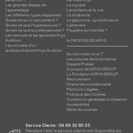
parle-t-on ?
Services Krys
i
Les grandes étapes de
La myopie
é
l'appareillage
Les enfants et la vue
t
Les différents types d’appareils
Le strabisme
é
Qu’est-ce qu'un acouphène ?
Le glaucome : symptômes et
d
Qu'est-ce que l'hyperacousie ?
traitement
Qu’est-ce que la presbyacousie ?
Paupière qui tremble ?
e
Les services et les garanties Krys
c
Audition
A PROPOS DE KRYS
e
Les conseils d'un
t
audioprothésiste Krys Audition
Qui sommes-nous ?
t
Les preuves de la confiance
e
Espace Presse
p
A propos de KRYS GROUP
a
La Fondation KRYS GROUP
i
Recrutement
r
Charte de confidentialité
Mentions Légales
e
Politique des Cookies
e
Conditions générales d'utilisation
n
Accessibilité
f
Gérer les cookies
a
i
Service Clients : 09 69 32 80 35
t
Pendant l'été, le service clients est disponible du
u