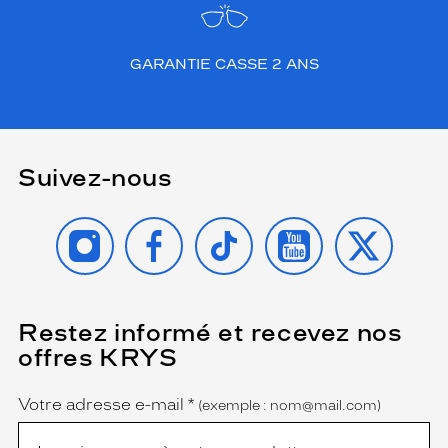
p
a
r
GARANTIE CASSE 2 ANS
f
a
i
t
e
m
Suivez-nous
e
n
INSTAGRAM
FACEBOOK
TIKTOK
YOUTUBE
X
t
a
u
x
f
Restez informé et recevez nos
(Ce
e
champ
m
offres KRYS
est
Name
m
obligatoire)
e
Votre adresse e-mail
*
(exemple : nom@mail.com)
s
r