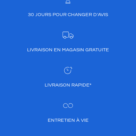
e
m
30 JOURS POUR CHANGER D’AVIS
o
n
t
u
r
e
LIVRAISON EN MAGASIN GRATUITE
S
a
n
d
r
o
LIVRAISON RAPIDE*
c
o
n
v
i
ENTRETIEN À VIE
e
n
t