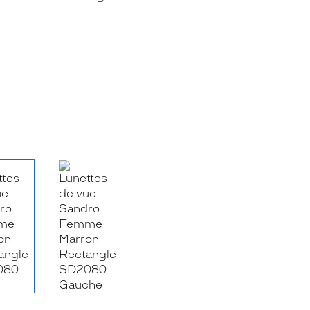
RE_FACEBOOK_TITLE
.SHARE_TWITTER_TITLE