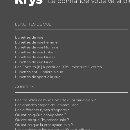
La confiance
vous va si b
u
r
e
LUNETTES DE VUE
S
a
Lunettes de vue
n
Lunettes de vue Femme
Lunettes de vue Homme
d
Lunettes de vue Enfant
r
Lunettes de vue Guess
o
Lunettes de vue Gucci
Les Forfaits [K] à partir de 39€ - monture + verres
e
Lunettes anti-lumière bleue
n
Lunettes de sport à la vue
a
AUDITION
c
é
Les troubles de l’audition : de quoi parle-t-on ?
t
Les grandes étapes de l'appareillage
Les différents types d’appareils
a
Qu’est-ce qu'un acouphène ?
t
Qu'est-ce que l'hyperacousie ?
e
Qu’est-ce que la presbyacousie ?
Les services et les garanties Krys Audition