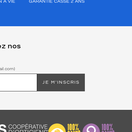
 À VIE
GARANTIE CASSE 2 ANS
ez nos
il.com)
JE M'INSCRIS