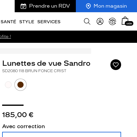
Prendre un RDV
Mon magasin
Mon
Afficher
SANTÉ
STYLE
SERVICES
vide
panie
la
recherche
fite !
Lunettes de vue Sandro
Ajouter
à
SD2080 118 BRUN FONCE CRIST
ma
liste
d’envies
185,00 €
ivant
Avec correction