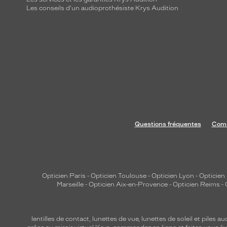
m
Les conseils d'un audioprothésiste Krys Audition
i
s
e
s
u
r
l
a
t
r
Questions fréquentes
Comm
a
n
s
p
Opticien Paris
-
Opticien Toulouse
-
Opticien Lyon
-
Opticien
a
Marseille
-
Opticien Aix-en-Provence
-
Opticien Reims
-
r
e
lentilles de contact
,
lunettes de vue
,
lunettes de soleil
et
piles au
n