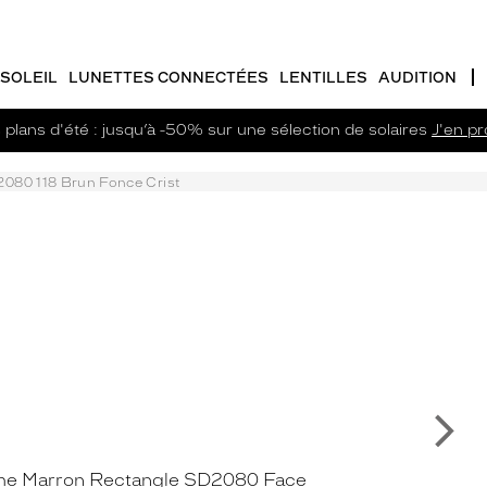
SOLEIL
LUNETTES CONNECTÉES
LENTILLES
AUDITION
plans d'été : jusqu’à -50% sur une sélection de solaires
J'en pro
080 118 Brun Fonce Crist
Su