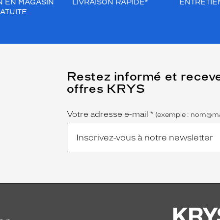
N EN MAGASIN
LIVRAISON RAPIDE*
ENTRETIEN
ATUITE
(Ce
Restez informé et recev
champ
offres KRYS
est
Name
obligatoire)
Votre adresse e-mail
*
(exemple : nom@ma