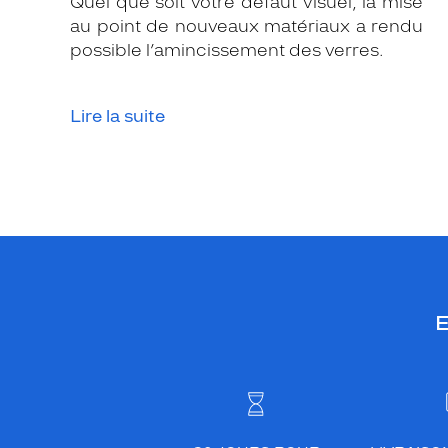
Quel que soit votre défaut visuel, la mise
v
au point de nouveaux matériaux a rendu
e
possible l’amincissement des verres.
c
u
n
Lire la suite
c
o
l
o
r
i
s
b
r
E
u
n
f
o
n