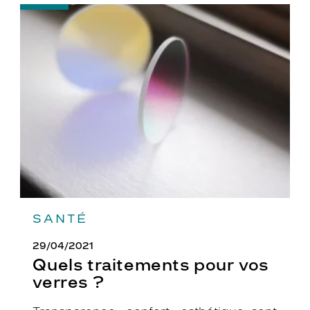
-
Quels
traitements
pour
vos
verres
?
SANTÉ
29/04/2021
Quels traitements pour vos
verres ?