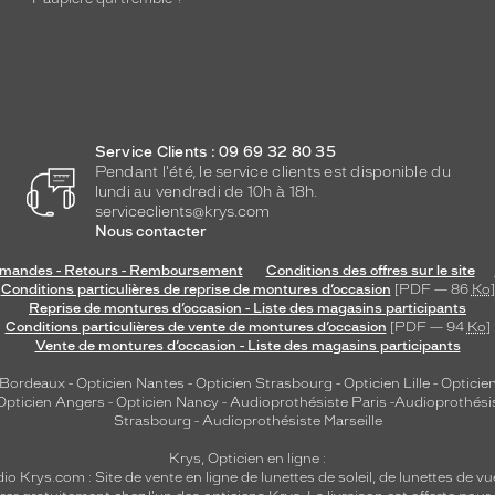
Service Clients : 09 69 32 80 35
Pendant l'été, le service clients est disponible du
lundi au vendredi de 10h à 18h.
serviceclients@krys.com
Nous contacter
andes - Retours - Remboursement
Conditions des offres sur le site
Conditions particulières de reprise de montures d’occasion
[PDF — 86
Ko
]
Reprise de montures d’occasion - Liste des magasins participants
Conditions particulières de vente de montures d’occasion
[PDF — 94
Ko
]
Vente de montures d’occasion - Liste des magasins participants
 Bordeaux
-
Opticien Nantes
-
Opticien Strasbourg
-
Opticien Lille
-
Opticien
Opticien Angers
-
Opticien Nancy
-
Audioprothésiste Paris
-
Audioprothési
Strasbourg
-
Audioprothésiste Marseille
Krys, Opticien en ligne :
dio
Krys.com : Site de vente en ligne de lunettes de soleil, de lunettes de vu