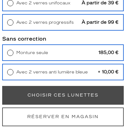
À partir de 39 €
Avec 2 verres unifocaux
Retrait en magasin
Offert
À partir de 99 €
Avec 2 verres progressifs
Retrait en magasin
Offert
Sans correction
185,00 €
Monture seule
Livraison à domicile
5,90 €
Retrait en magasin
Offert
+ 10,00 €
Avec 2 verres anti lumière bleue
Retrait en magasin
Offert
CHOISIR CES LUNETTES
RÉSERVER EN MAGASIN