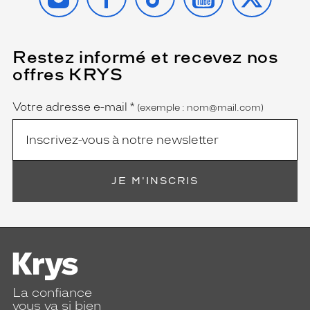
Restez informé et recevez nos
(Ce
champ
offres KRYS
est
Name
obligatoire)
Votre adresse e-mail
*
(exemple : nom@mail.com)
JE M'INSCRIS
La confiance
vous va si bien