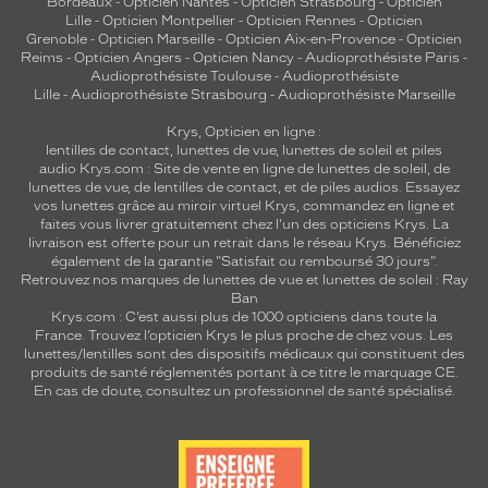
Bordeaux
-
Opticien Nantes
-
Opticien Strasbourg
-
Opticien
Lille
-
Opticien Montpellier
-
Opticien Rennes
-
Opticien
Grenoble
-
Opticien Marseille
-
Opticien Aix-en-Provence
-
Opticien
Reims
-
Opticien Angers
-
Opticien Nancy
-
Audioprothésiste Paris
-
Audioprothésiste Toulouse
-
Audioprothésiste
Lille
-
Audioprothésiste Strasbourg
-
Audioprothésiste Marseille
Krys, Opticien en ligne :
lentilles de contact
,
lunettes de vue
,
lunettes de soleil
et
piles
audio
Krys.com : Site de vente en ligne de lunettes de soleil, de
lunettes de vue, de
lentilles de contact
, et de piles audios. Essayez
vos lunettes grâce au miroir virtuel Krys, commandez en ligne et
faites vous livrer gratuitement chez l'un des opticiens Krys. La
livraison est offerte pour un retrait dans le réseau Krys. Bénéficiez
également de la garantie "Satisfait ou remboursé 30 jours".
Retrouvez nos marques de lunettes de vue et
lunettes de soleil : Ray
Ban
Krys.com : C’est aussi plus de 1000 opticiens dans toute la
France.
Trouvez l’opticien Krys le plus proche de chez vous
. Les
lunettes/lentilles sont des dispositifs médicaux qui constituent des
produits de santé réglementés portant à ce titre le marquage CE.
En cas de doute, consultez un professionnel de santé spécialisé.