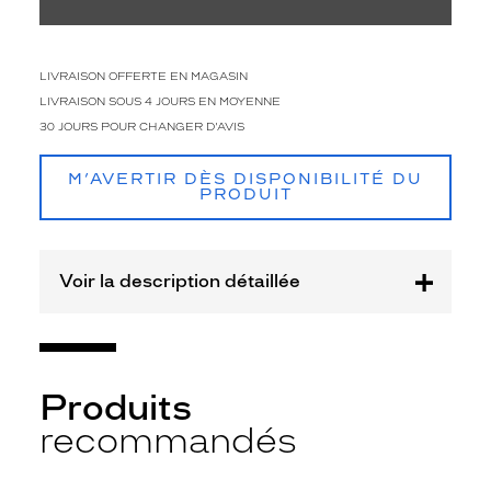
Type
de
verres
LIVRAISON OFFERTE EN MAGASIN
compatibles
LIVRAISON SOUS 4 JOURS EN MOYENNE
Progressifs
30 JOURS POUR CHANGER D'AVIS
Unifocaux
Type
M’AVERTIR DÈS DISPONIBILITÉ DU
de
PRODUIT
montage
Cerclé
Taille
Voir la description détaillée
de
monture
XS
discountDetail
Produits
recommandés
-50%
Matière