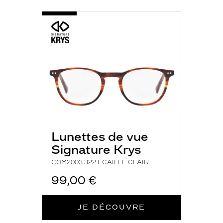
Plastique
Fournisseur
-
COM2003
322
Codir
ECAILLE
Marque
CLAIR
Signature
Krys
Lunettes de vue
Signature Krys
COM2003 322 ECAILLE CLAIR
99,00 €
JE DÉCOUVRE