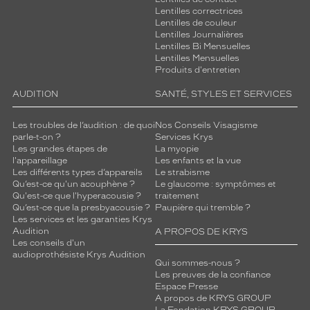
Lentilles correctrices
Lentilles de couleur
Lentilles Journalières
Lentilles Bi Mensuelles
Lentilles Mensuelles
Produits d'entretien
AUDITION
SANTÉ, STYLES ET SERVICES
Les troubles de l’audition : de quoi
Nos Conseils Visagisme
parle-t-on ?
Services Krys
Les grandes étapes de
La myopie
l'appareillage
Les enfants et la vue
Les différents types d’appareils
Le strabisme
Qu’est-ce qu'un acouphène ?
Le glaucome : symptômes et
Qu'est-ce que l'hyperacousie ?
traitement
Qu’est-ce que la presbyacousie ?
Paupière qui tremble ?
Les services et les garanties Krys
Audition
A PROPOS DE KRYS
Les conseils d'un
audioprothésiste Krys Audition
Qui sommes-nous ?
Les preuves de la confiance
Espace Presse
A propos de KRYS GROUP