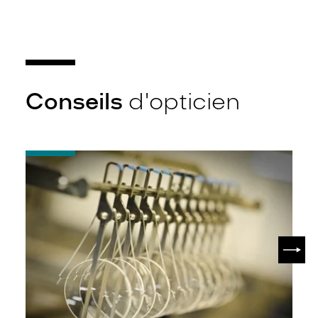
Conseils
d'opticien
-
Quel
indice
d’amincissement
?
SUIV