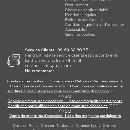
La Fondation KRYS GROUP
Recrutement
Charte de confidentialité
Mentions Légales
Politique des Cookies
Conditions générales d'utilisation
Accessibilité
Gérer les cookies
Service Clients : 09 69 32 80 35
Pendant l'été, le service clients est disponible du
lundi au vendredi de 10h à 18h.
serviceclients@krys.com
Nous contacter
Questions fréquentes
Commandes - Retours - Remboursement
Conditions des offres sur le site
Conditions générales de vente
Conditions particulières de reprise de montures d’occasion
[PDF —
86
Ko
]
Reprise de montures d’occasion - Liste des magasins participants
Conditions particulières de vente de montures d’occasion
[PDF —
94
Ko
]
Vente de montures d’occasion - Liste des magasins participants
Opticien Paris
-
Opticien Toulouse
-
Opticien Lyon
-
Opticien