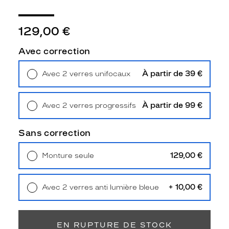
Détails
techniques
129,00 €
Genre
Avec correction
Homme
Forme
de
À partir de 39 €
Avec 2 verres unifocaux
la
Retrait en magasin
Offert
monture
À partir de 99 €
Avec 2 verres progressifs
Pantos
Retrait en magasin
Offert
Couleur
Sans correction
de
la
monture
129,00 €
Monture seule
Livraison à domicile
5,90 €
Retrait en magasin
Offert
322
Ecaille
+ 10,00 €
Avec 2 verres anti lumière bleue
Clair
Retrait en magasin
Offert
Polarisant
EN RUPTURE DE STOCK
Non