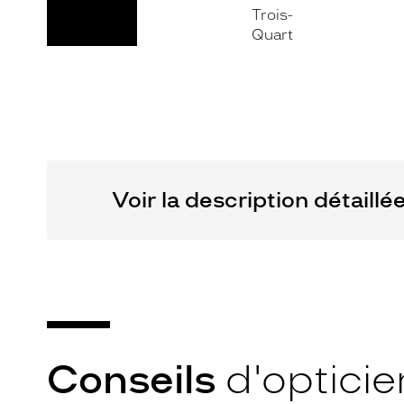
Non
Matière
Fournisseur
Plastique
Codir
Marque
Signature
Krys
Voir la description détaillé
Conseils
d'opticie