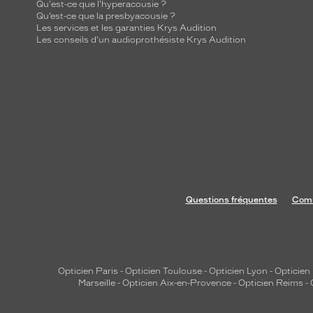
Qu'est-ce que l'hyperacousie ?
Qu’est-ce que la presbyacousie ?
Les services et les garanties Krys Audition
Les conseils d'un audioprothésiste Krys Audition
Questions fréquentes
Comm
Opticien Paris
-
Opticien Toulouse
-
Opticien Lyon
-
Opticien
Marseille
-
Opticien Aix-en-Provence
-
Opticien Reims
-