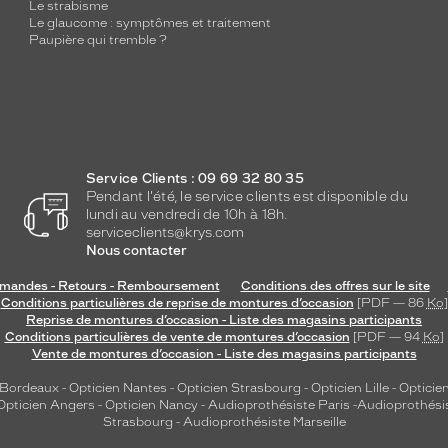
Le strabisme
Le glaucome : symptômes et traitement
Paupière qui tremble ?
Service Clients : 09 69 32 80 35
Pendant l'été, le service clients est disponible du
lundi au vendredi de 10h à 18h.
serviceclients@krys.com
Nous contacter
andes - Retours - Remboursement
Conditions des offres sur le site
Conditions particulières de reprise de montures d’occasion
[PDF — 86
Ko
]
Reprise de montures d’occasion - Liste des magasins participants
Conditions particulières de vente de montures d’occasion
[PDF — 94
Ko
]
Vente de montures d’occasion - Liste des magasins participants
 Bordeaux
-
Opticien Nantes
-
Opticien Strasbourg
-
Opticien Lille
-
Opticien
Opticien Angers
-
Opticien Nancy
-
Audioprothésiste Paris
-
Audioprothési
Strasbourg
-
Audioprothésiste Marseille