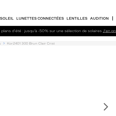
SOLEIL
LUNETTES CONNECTÉES
LENTILLES
AUDITION
plans d'été : jusqu’à -50% sur une sélection de solaires
J'en pro
s
Kor2401 300 Brun Clair Crist
Su