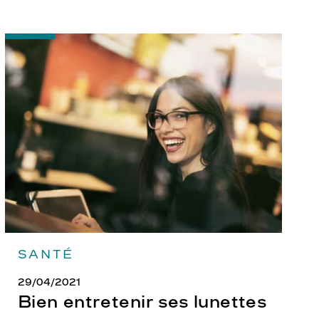
-
Bien
entretenir
ses
lunettes
SANTÉ
29/04/2021
Bien entretenir ses lunettes