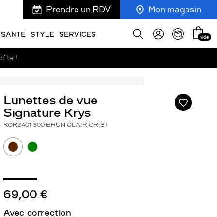
Prendre un RDV
Mon magasin
Mon
Afficher
SANTÉ
STYLE
SERVICES
vide
panie
la
recherche
fite !
Lunettes de vue
Ajouter
à
Signature Krys
ma
KOR2401 300 BRUN CLAIR CRIST
liste
d’envies
69,00 €
ivant
Avec correction