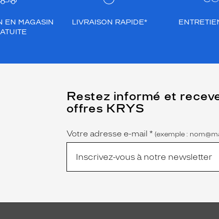
N EN MAGASIN
LIVRAISON RAPIDE*
ENTRETIEN
ATUITE
(Ce
Restez informé et recev
champ
offres KRYS
est
Name
obligatoire)
Votre adresse e-mail
*
(exemple : nom@ma