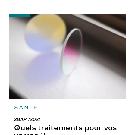
-
Quels
traitements
pour
vos
verres
?
SANTÉ
29/04/2021
Quels traitements pour vos