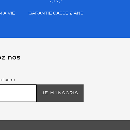
 À VIE
GARANTIE CASSE 2 ANS
ez nos
il.com)
JE M'INSCRIS