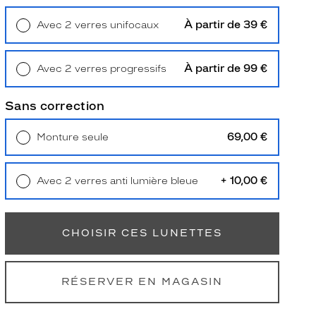
À partir de 39 €
Avec 2 verres unifocaux
Retrait en magasin
Offert
À partir de 99 €
Avec 2 verres progressifs
Retrait en magasin
Offert
Sans correction
69,00 €
Monture seule
Livraison à domicile
5,90 €
Retrait en magasin
Offert
+ 10,00 €
Avec 2 verres anti lumière bleue
Retrait en magasin
Offert
CHOISIR CES LUNETTES
RÉSERVER EN MAGASIN