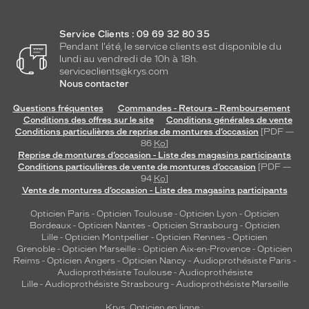
Service Clients : 09 69 32 80 35
Pendant l'été, le service clients est disponible du
lundi au vendredi de 10h à 18h.
serviceclients@krys.com
Nous contacter
Questions fréquentes
Commandes - Retours - Remboursement
Conditions des offres sur le site
Conditions générales de vente
Conditions particulières de reprise de montures d’occasion
[PDF —
86
Ko
]
Reprise de montures d’occasion - Liste des magasins participants
Conditions particulières de vente de montures d’occasion
[PDF —
94
Ko
]
Vente de montures d’occasion - Liste des magasins participants
Opticien Paris
-
Opticien Toulouse
-
Opticien Lyon
-
Opticien
Bordeaux
-
Opticien Nantes
-
Opticien Strasbourg
-
Opticien
Lille
-
Opticien Montpellier
-
Opticien Rennes
-
Opticien
Grenoble
-
Opticien Marseille
-
Opticien Aix-en-Provence
-
Opticien
Reims
-
Opticien Angers
-
Opticien Nancy
-
Audioprothésiste Paris
-
Audioprothésiste Toulouse
-
Audioprothésiste
Lille
-
Audioprothésiste Strasbourg
-
Audioprothésiste Marseille
Krys, Opticien en ligne :