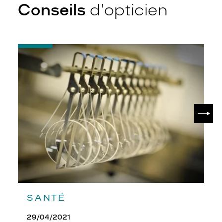
Conseils
d'opticien
-
Quel
indice
d’amincissement
?
SUIV
SANTÉ
29/04/2021