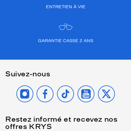
ENTRETIEN À VIE
GARANTIE CASSE 2 ANS
Suivez-nous
INSTAGRAM
FACEBOOK
TIKTOK
YOUTUBE
X
Restez informé et recevez nos
(Ce
champ
offres KRYS
est
Name
obligatoire)