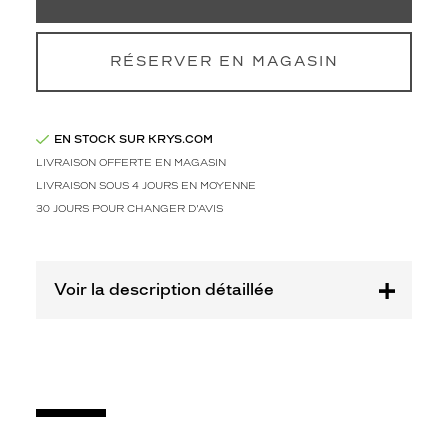
Plastique
Fournisseur
RÉSERVER EN MAGASIN
Codir
Marque
Signature
Krys
EN STOCK SUR KRYS.COM
LIVRAISON OFFERTE EN MAGASIN
LIVRAISON SOUS 4 JOURS EN MOYENNE
30 JOURS POUR CHANGER D'AVIS
Voir la description détaillée