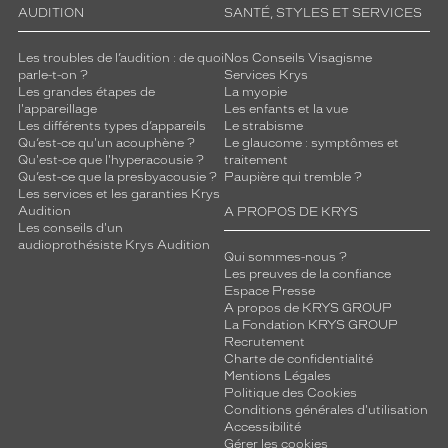
AUDITION
SANTÉ, STYLES ET SERVICES
Les troubles de l’audition : de quoi
Nos Conseils Visagisme
parle-t-on ?
Services Krys
Les grandes étapes de
La myopie
l'appareillage
Les enfants et la vue
Les différents types d’appareils
Le strabisme
Qu’est-ce qu'un acouphène ?
Le glaucome : symptômes et
Qu'est-ce que l'hyperacousie ?
traitement
Qu’est-ce que la presbyacousie ?
Paupière qui tremble ?
Les services et les garanties Krys
Audition
A PROPOS DE KRYS
Les conseils d'un
audioprothésiste Krys Audition
Qui sommes-nous ?
Les preuves de la confiance
Espace Presse
A propos de KRYS GROUP
La Fondation KRYS GROUP
Recrutement
Charte de confidentialité
Mentions Légales
Politique des Cookies
Conditions générales d'utilisation
Accessibilité
Gérer les cookies