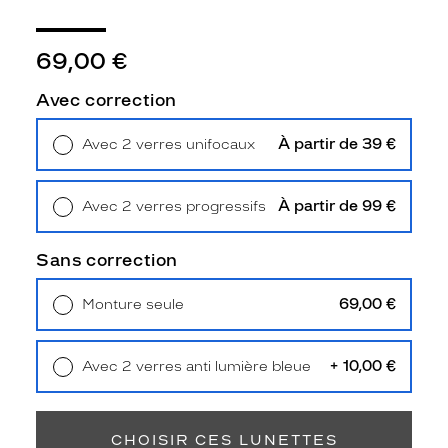
Unifocaux
Type
de
69,00 €
montage
Avec correction
Cerclé
Taille
À partir de 39 €
Avec 2 verres unifocaux
de
Retrait en magasin
Offert
monture
XS
À partir de 99 €
Avec 2 verres progressifs
discountDetail
Retrait en magasin
Offert
Sans correction
-50%
Afficher
69,00 €
Monture seule
la
Livraison à domicile
5,90 €
mention
Retrait en magasin
Offert
Prix
web
+ 10,00 €
Avec 2 verres anti lumière bleue
Retrait en magasin
Offert
Non
Matière
CHOISIR CES LUNETTES