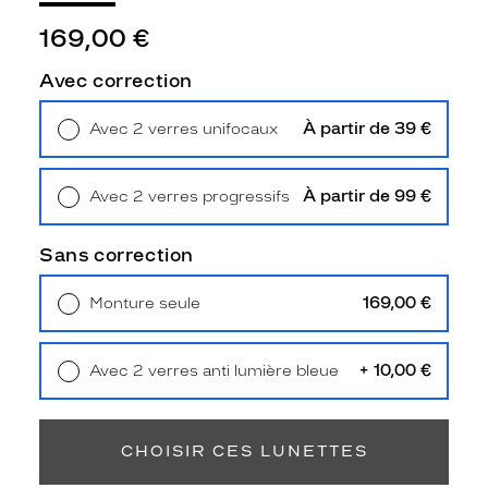
Type
de
169,00 €
montage
Avec correction
Cerclé
Taille
À partir de 39 €
Avec 2 verres unifocaux
de
Retrait en magasin
Offert
monture
À partir de 99 €
Avec 2 verres progressifs
XS
Retrait en magasin
Offert
discountDetail
Sans correction
-50%
Matière
169,00 €
Monture seule
Livraison à domicile
5,90 €
Métal
Retrait en magasin
Offert
Fournisseur
+ 10,00 €
Avec 2 verres anti lumière bleue
Retrait en magasin
Offert
Codir
Marque
Siralya
CHOISIR CES LUNETTES