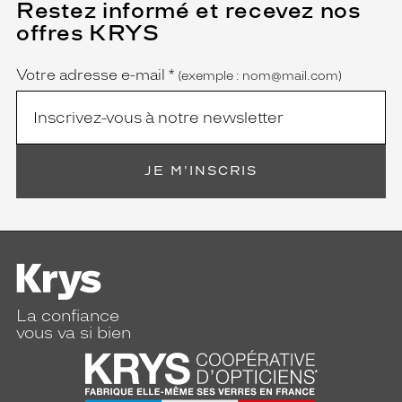
Restez informé et recevez nos
(Ce
champ
offres KRYS
est
Name
obligatoire)
Votre adresse e-mail
*
(exemple : nom@mail.com)
JE M'INSCRIS
La confiance
vous va si bien