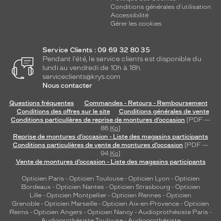
Conditions générales d'utilisation
Accessibilité
Gérer les cookies
Service Clients : 09 69 32 80 35
Pendant l'été, le service clients est disponible du
lundi au vendredi de 10h à 18h.
serviceclients@krys.com
Nous contacter
Questions fréquentes
Commandes - Retours - Remboursement
Conditions des offres sur le site
Conditions générales de vente
Conditions particulières de reprise de montures d’occasion
[PDF —
86
Ko
]
Reprise de montures d’occasion - Liste des magasins participants
Conditions particulières de vente de montures d’occasion
[PDF —
94
Ko
]
Vente de montures d’occasion - Liste des magasins participants
Opticien Paris
-
Opticien Toulouse
-
Opticien Lyon
-
Opticien
Bordeaux
-
Opticien Nantes
-
Opticien Strasbourg
-
Opticien
Lille
-
Opticien Montpellier
-
Opticien Rennes
-
Opticien
Grenoble
-
Opticien Marseille
-
Opticien Aix-en-Provence
-
Opticien
Reims
-
Opticien Angers
-
Opticien Nancy
-
Audioprothésiste Paris
-
Audioprothésiste Toulouse
-
Audioprothésiste