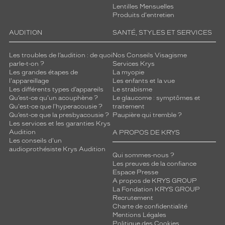
Lentilles Mensuelles
Produits d'entretien
AUDITION
SANTÉ, STYLES ET SERVICES
Les troubles de l’audition : de quoi
Nos Conseils Visagisme
parle-t-on ?
Services Krys
Les grandes étapes de
La myopie
l'appareillage
Les enfants et la vue
Les différents types d’appareils
Le strabisme
Qu’est-ce qu'un acouphène ?
Le glaucome : symptômes et
Qu'est-ce que l'hyperacousie ?
traitement
Qu’est-ce que la presbyacousie ?
Paupière qui tremble ?
Les services et les garanties Krys
Audition
A PROPOS DE KRYS
Les conseils d'un
audioprothésiste Krys Audition
Qui sommes-nous ?
Les preuves de la confiance
Espace Presse
A propos de KRYS GROUP
La Fondation KRYS GROUP
Recrutement
Charte de confidentialité
Mentions Légales
Politique des Cookies