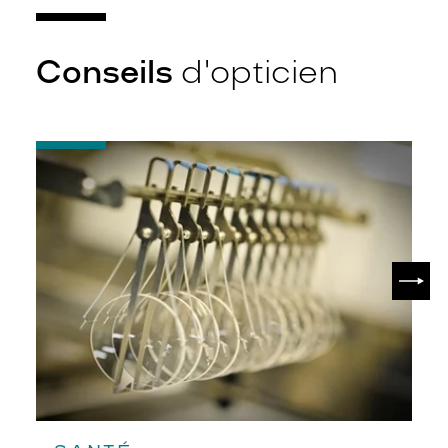
Conseils
d'opticien
-
Quel
indice
d’amincissement
?
SUIV