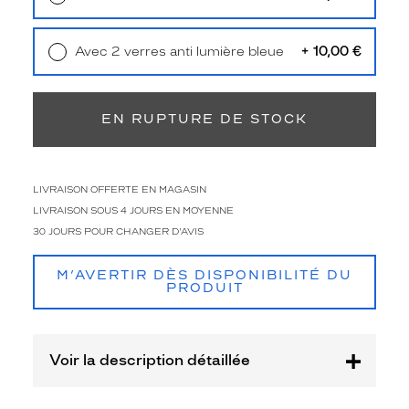
Livraison à domicile
5,90 €
Retrait en magasin
Offert
+ 10,00 €
Avec 2 verres anti lumière bleue
Retrait en magasin
Offert
EN RUPTURE DE STOCK
LIVRAISON OFFERTE EN MAGASIN
LIVRAISON SOUS 4 JOURS EN MOYENNE
30 JOURS POUR CHANGER D'AVIS
M’AVERTIR DÈS DISPONIBILITÉ DU
PRODUIT
Voir la description détaillée