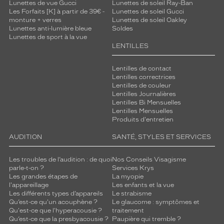
Lunettes de vue Gucci
Lunettes de soleil Ray-Ban
Les Forfaits [K] à partir de 39€ -
Lunettes de soleil Gucci
monture + verres
Lunettes de soleil Oakley
Lunettes anti-lumière bleue
Soldes
Lunettes de sport à la vue
LENTILLES
Lentilles de contact
Lentilles correctrices
Lentilles de couleur
Lentilles Journalières
Lentilles Bi Mensuelles
Lentilles Mensuelles
Produits d'entretien
AUDITION
SANTÉ, STYLES ET SERVICES
Les troubles de l’audition : de quoi
Nos Conseils Visagisme
parle-t-on ?
Services Krys
Les grandes étapes de
La myopie
l'appareillage
Les enfants et la vue
Les différents types d’appareils
Le strabisme
Qu’est-ce qu'un acouphène ?
Le glaucome : symptômes et
Qu'est-ce que l'hyperacousie ?
traitement
Qu’est-ce que la presbyacousie ?
Paupière qui tremble ?