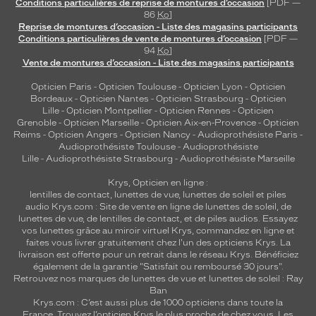
Conditions particulières de reprise de montures d’occasion
[PDF —
86
Ko
]
Reprise de montures d’occasion - Liste des magasins participants
Conditions particulières de vente de montures d’occasion
[PDF —
94
Ko
]
Vente de montures d’occasion - Liste des magasins participants
Opticien Paris
-
Opticien Toulouse
-
Opticien Lyon
-
Opticien
Bordeaux
-
Opticien Nantes
-
Opticien Strasbourg
-
Opticien
Lille
-
Opticien Montpellier
-
Opticien Rennes
-
Opticien
Grenoble
-
Opticien Marseille
-
Opticien Aix-en-Provence
-
Opticien
Reims
-
Opticien Angers
-
Opticien Nancy
-
Audioprothésiste Paris
-
Audioprothésiste Toulouse
-
Audioprothésiste
Lille
-
Audioprothésiste Strasbourg
-
Audioprothésiste Marseille
Krys, Opticien en ligne :
lentilles de contact
,
lunettes de vue
,
lunettes de soleil
et
piles
audio
Krys.com : Site de vente en ligne de lunettes de soleil, de
lunettes de vue, de
lentilles de contact
, et de piles audios. Essayez
vos lunettes grâce au miroir virtuel Krys, commandez en ligne et
faites vous livrer gratuitement chez l'un des opticiens Krys. La
livraison est offerte pour un retrait dans le réseau Krys. Bénéficiez
également de la garantie "Satisfait ou remboursé 30 jours".
Retrouvez nos marques de lunettes de vue et
lunettes de soleil : Ray
Ban
Krys.com : C’est aussi plus de 1000 opticiens dans toute la
France.
Trouvez l’opticien Krys le plus proche de chez vous
. Les