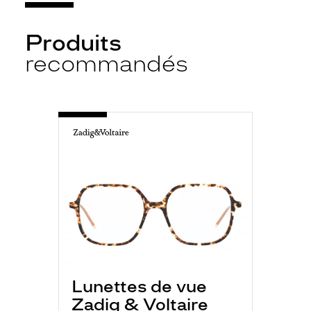
Produits
recommandés
-
VZV328
0781
ECAILLE
CLAIR
Lunettes de vue
Zadig & Voltaire