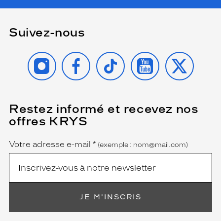
Suivez-nous
INSTAGRAM
FACEBOOK
TIKTOK
YOUTUBE
X
Restez informé et recevez nos
(Ce
champ
offres KRYS
est
Name
obligatoire)
Votre adresse e-mail
*
(exemple : nom@mail.com)
JE M'INSCRIS