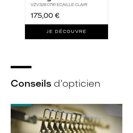
VZV328 0781 ECAILLE CLAIR
175,00 €
JE DÉCOUVRE
Conseils
d'opticien
-
Quel
indice
d’amincissement
?