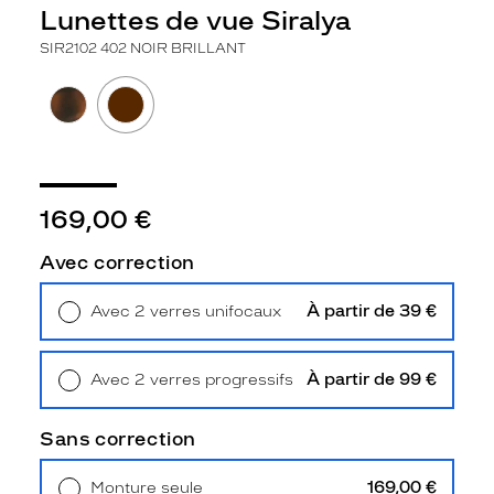
Type
Lunettes de vue Siralya
de
montage
SIR2102 402 NOIR BRILLANT
Cerclé
Taille
de
monture
S
169,00 €
discountDetail
Avec correction
-50%
Matière
À partir de 39 €
Avec 2 verres unifocaux
Retrait en magasin
Offert
Métal
Fournisseur
À partir de 99 €
Avec 2 verres progressifs
Retrait en magasin
Offert
Codir
Marque
Sans correction
Siralya
169,00 €
Monture seule