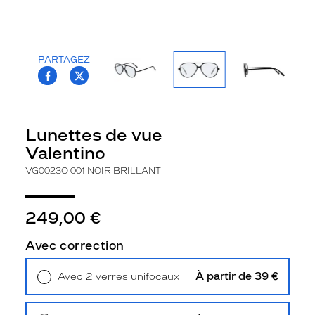
la
monture
Aviateur
PARTAGEZ
Couleur
T.PROJECT.KRYS.FRONT.SHARE_FACEBOO
T.PROJECT.KRYS.FRONT.SHARE_TWI
de
la
monture
Lunettes de vue
001
Valentino
Noir
Brillant
VG0023O 001 NOIR BRILLANT
Polarisant
Non
249,00 €
Type
de
Avec correction
verres
compatibles
À partir de 39 €
Avec 2 verres unifocaux
Retrait en magasin
Offert
Progressifs
Unifocaux