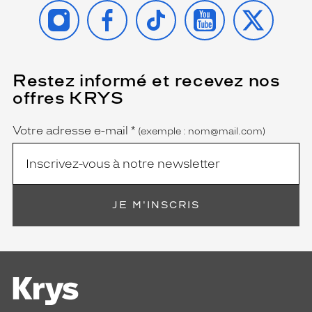
INSTAGRAM
FACEBOOK
TIKTOK
YOUTUBE
X
Restez informé et recevez nos
(Ce
champ
offres KRYS
est
Name
obligatoire)
Votre adresse e-mail
*
(exemple : nom@mail.com)
JE M'INSCRIS