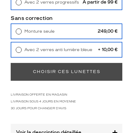
Type
À partir de 99 €
Avec 2 verres progressifs
de
Retrait en magasin
Offert
montage
Sans correction
Cerclé
249,00 €
Taille
Monture seule
Livraison à domicile
5,90 €
de
Retrait en magasin
Offert
monture
+ 10,00 €
Avec 2 verres anti lumière bleue
M
Retrait en magasin
Offert
Matière
CHOISIR CES LUNETTES
Plastique
Fournisseur
Kering
LIVRAISON OFFERTE EN MAGASIN
Eyewear
LIVRAISON SOUS 4 JOURS EN MOYENNE
Marque
Valentino
30 JOURS POUR CHANGER D'AVIS
Voir la description détaillée