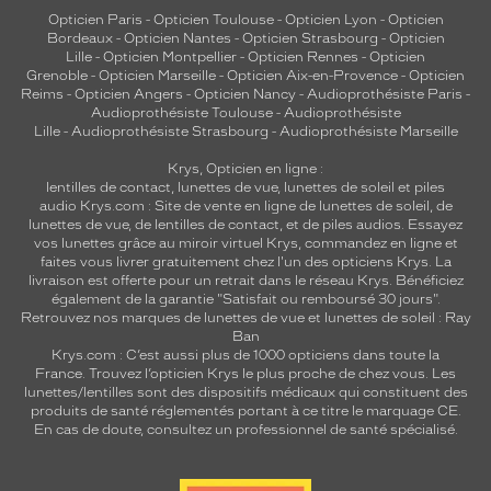
Opticien Paris
-
Opticien Toulouse
-
Opticien Lyon
-
Opticien
Bordeaux
-
Opticien Nantes
-
Opticien Strasbourg
-
Opticien
Lille
-
Opticien Montpellier
-
Opticien Rennes
-
Opticien
Grenoble
-
Opticien Marseille
-
Opticien Aix-en-Provence
-
Opticien
Reims
-
Opticien Angers
-
Opticien Nancy
-
Audioprothésiste Paris
-
Audioprothésiste Toulouse
-
Audioprothésiste
Lille
-
Audioprothésiste Strasbourg
-
Audioprothésiste Marseille
Krys, Opticien en ligne :
lentilles de contact
,
lunettes de vue
,
lunettes de soleil
et
piles
audio
Krys.com : Site de vente en ligne de lunettes de soleil, de
lunettes de vue, de
lentilles de contact
, et de piles audios. Essayez
vos lunettes grâce au miroir virtuel Krys, commandez en ligne et
faites vous livrer gratuitement chez l'un des opticiens Krys. La
livraison est offerte pour un retrait dans le réseau Krys. Bénéficiez
également de la garantie "Satisfait ou remboursé 30 jours".
Retrouvez nos marques de lunettes de vue et
lunettes de soleil : Ray
Ban
Krys.com : C’est aussi plus de 1000 opticiens dans toute la
France.
Trouvez l’opticien Krys le plus proche de chez vous
. Les
lunettes/lentilles sont des dispositifs médicaux qui constituent des
produits de santé réglementés portant à ce titre le marquage CE.
En cas de doute, consultez un professionnel de santé spécialisé.