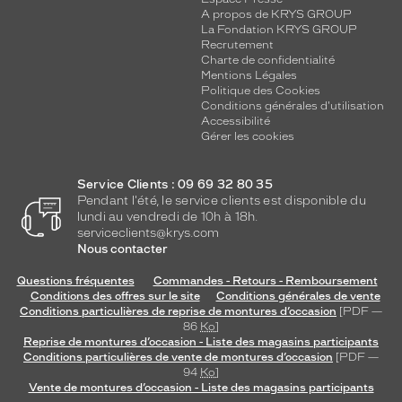
A propos de KRYS GROUP
La Fondation KRYS GROUP
Recrutement
Charte de confidentialité
Mentions Légales
Politique des Cookies
Conditions générales d'utilisation
Accessibilité
Gérer les cookies
Service Clients : 09 69 32 80 35
Pendant l'été, le service clients est disponible du
lundi au vendredi de 10h à 18h.
serviceclients@krys.com
Nous contacter
Questions fréquentes
Commandes - Retours - Remboursement
Conditions des offres sur le site
Conditions générales de vente
Conditions particulières de reprise de montures d’occasion
[PDF —
86
Ko
]
Reprise de montures d’occasion - Liste des magasins participants
Conditions particulières de vente de montures d’occasion
[PDF —
94
Ko
]
Vente de montures d’occasion - Liste des magasins participants