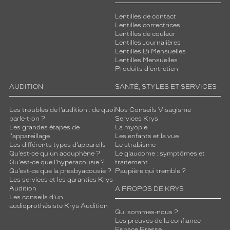
Lentilles de contact
Lentilles correctrices
Lentilles de couleur
Lentilles Journalières
Lentilles Bi Mensuelles
Lentilles Mensuelles
Produits d'entretien
AUDITION
SANTÉ, STYLES ET SERVICES
Les troubles de l’audition : de quoi
Nos Conseils Visagisme
parle-t-on ?
Services Krys
Les grandes étapes de
La myopie
l'appareillage
Les enfants et la vue
Les différents types d’appareils
Le strabisme
Qu’est-ce qu'un acouphène ?
Le glaucome : symptômes et
Qu'est-ce que l'hyperacousie ?
traitement
Qu’est-ce que la presbyacousie ?
Paupière qui tremble ?
Les services et les garanties Krys
Audition
A PROPOS DE KRYS
Les conseils d'un
audioprothésiste Krys Audition
Qui sommes-nous ?
Les preuves de la confiance
Espace Presse