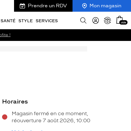
Prendre un RDV
Mon magasin
Mon
Afficher
SANTÉ
STYLE
SERVICES
vide
panie
la
recherche
fite !
Horaires
Magasin fermé en ce moment,
réouverture 7 août 2026, 10:00