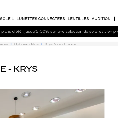
SOLEIL
LUNETTES CONNECTÉES
LENTILLES
AUDITION
plans d'été : jusqu’à -50% sur une sélection de solaires
J'en pro
times
Opticien - Nice
Krys Nice - France
E - KRYS