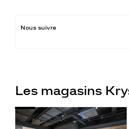
Nous suivre
Les magasins Kr
Opticien
Voir
Nice
la
-
fiche