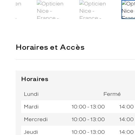
Horaires et Accès
Horaires
Horaires
Horaires
Jour de
Jour de
Horaires
Horaires
de
de
la
la
du
du
l’après-
l’après-
Lundi
Fermé
semaine
semaine
matin
matin
midi
midi
Mardi
10:00 - 13:00
14:00 
Mercredi
10:00 - 13:00
14:00 
Jeudi
10:00 - 13:00
14:00 