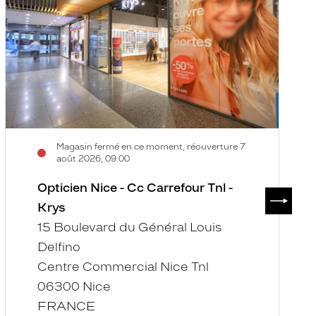
Cc
d
Carrefour
V
Tnl
-
-
A
Krys
G
L
-
K
Magasin fermé en ce moment, réouverture 7
août 2026, 09:00
Opticien Nice - Cc Carrefour Tnl -
SUIVAN
Krys
15 Boulevard du Général Louis
Delfino
Centre Commercial Nice Tnl
06300 Nice
FRANCE