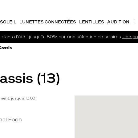
SOLEIL
LUNETTES CONNECTÉES
LENTILLES
AUDITION
plans d'été : jusqu’à -50% sur une sélection de solaires
J'en pro
Cassis
assis (13)
ent, jusqu’à 13:00
hal Foch