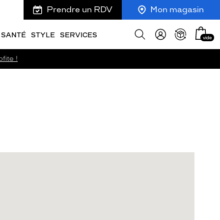
Prendre un RDV
Mon magasin
Mon
Afficher
SANTÉ
STYLE
SERVICES
vide
panie
la
recherche
fite !