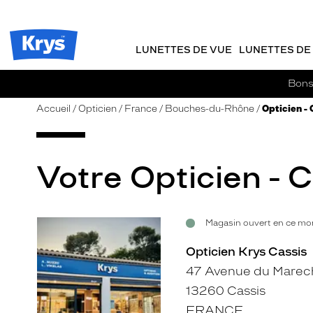
m
J
ER AU
TENU
y
e
CIPAL
Opticien
K
r
Krys
r
e
LUNETTES DE VUE
LUNETTES DE 
-
y
-
s
c
La
Bons 
o
confiance
m
vous
Accueil
Opticien
France
Bouches-du-Rhône
Opticien - 
m
va
a
si
n
bien
d
Votre Opticien - C
e
Magasin ouvert en ce mom
Voir
la
Opticien Krys Cassis
fiche
47 Avenue du Marec
13260 Cassis
FRANCE