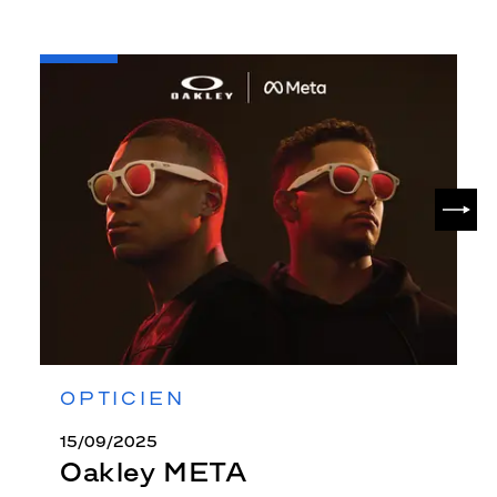
-
Oakley
META
SUIV
OPTICIEN
15/09/2025
Oakley META