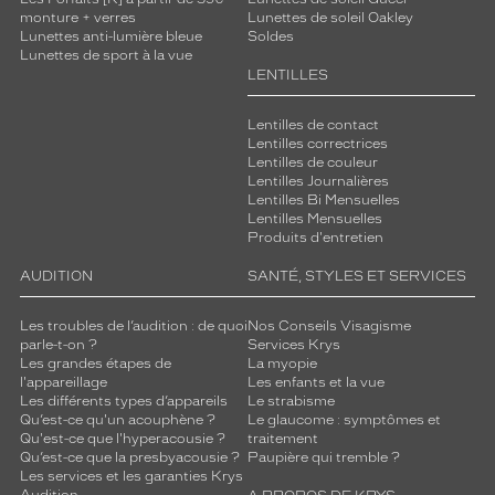
monture + verres
Lunettes de soleil Oakley
Lunettes anti-lumière bleue
Soldes
Lunettes de sport à la vue
LENTILLES
Lentilles de contact
Lentilles correctrices
Lentilles de couleur
Lentilles Journalières
Lentilles Bi Mensuelles
Lentilles Mensuelles
Produits d'entretien
AUDITION
SANTÉ, STYLES ET SERVICES
Les troubles de l’audition : de quoi
Nos Conseils Visagisme
parle-t-on ?
Services Krys
Les grandes étapes de
La myopie
l'appareillage
Les enfants et la vue
Les différents types d’appareils
Le strabisme
Qu’est-ce qu'un acouphène ?
Le glaucome : symptômes et
Qu'est-ce que l'hyperacousie ?
traitement
Qu’est-ce que la presbyacousie ?
Paupière qui tremble ?
Les services et les garanties Krys
Audition