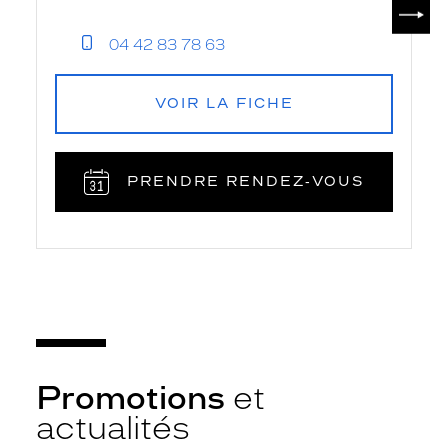
SUIV
04 42 83 78 63
VOIR LA FICHE
PRENDRE RENDEZ‑VOUS
Promotions
et
actualités