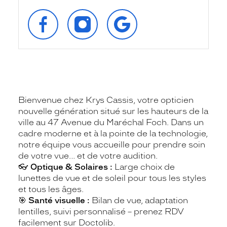
SUIVEZ‑NOUS
SUIVEZ‑NOUS
RETROUVEZ‑NOUS
SUR
SUR
SUR
FACEBOOK
INSTAGRAM
GOOGLE
Bienvenue chez Krys Cassis, votre opticien
nouvelle génération situé sur les hauteurs de la
ville au 47 Avenue du Maréchal Foch. Dans un
cadre moderne et à la pointe de la technologie,
notre équipe vous accueille pour prendre soin
de votre vue… et de votre audition.
👓
Optique & Solaires :
Large choix de
lunettes de vue et de soleil pour tous les styles
et tous les âges.
🎯
Santé visuelle :
Bilan de vue, adaptation
lentilles, suivi personnalisé – prenez RDV
facilement sur Doctolib.