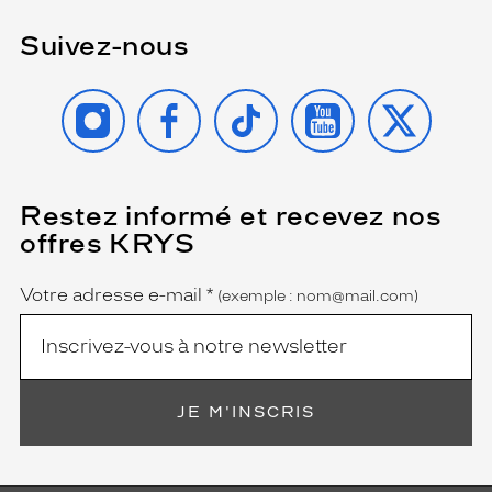
Suivez-nous
INSTAGRAM
FACEBOOK
TIKTOK
YOUTUBE
X
Restez informé et recevez nos
(Ce
champ
offres KRYS
est
Name
obligatoire)
Votre adresse e-mail
*
(exemple : nom@mail.com)
JE M'INSCRIS