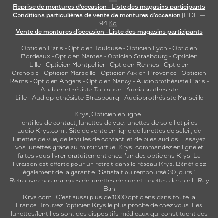
Reprise de montures d’occasion - Liste des magasins participants
Conditions particulières de vente de montures d’occasion
[PDF —
94
Ko
]
Vente de montures d’occasion - Liste des magasins participants
Opticien Paris
-
Opticien Toulouse
-
Opticien Lyon
-
Opticien
Bordeaux
-
Opticien Nantes
-
Opticien Strasbourg
-
Opticien
Lille
-
Opticien Montpellier
-
Opticien Rennes
-
Opticien
Grenoble
-
Opticien Marseille
-
Opticien Aix-en-Provence
-
Opticien
Reims
-
Opticien Angers
-
Opticien Nancy
-
Audioprothésiste Paris
-
Audioprothésiste Toulouse
-
Audioprothésiste
Lille
-
Audioprothésiste Strasbourg
-
Audioprothésiste Marseille
Krys, Opticien en ligne :
lentilles de contact
,
lunettes de vue
,
lunettes de soleil
et
piles
audio
Krys.com : Site de vente en ligne de lunettes de soleil, de
lunettes de vue, de
lentilles de contact
, et de piles audios. Essayez
vos lunettes grâce au miroir virtuel Krys, commandez en ligne et
faites vous livrer gratuitement chez l'un des opticiens Krys. La
livraison est offerte pour un retrait dans le réseau Krys. Bénéficiez
également de la garantie "Satisfait ou remboursé 30 jours".
Retrouvez nos marques de lunettes de vue et
lunettes de soleil : Ray
Ban
Krys.com : C’est aussi plus de 1000 opticiens dans toute la
France.
Trouvez l’opticien Krys le plus proche de chez vous
. Les
lunettes/lentilles sont des dispositifs médicaux qui constituent des