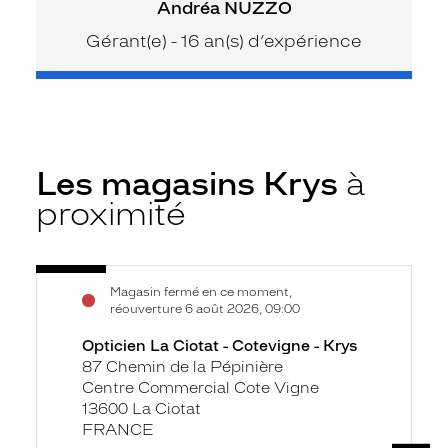
Andréa NUZZO
Gérant(e) - 16 an(s) d’expérience
Les magasins Krys
à
proximité
Voir
Opticien
Magasin fermé en ce moment,
la
La
réouverture 6 août 2026, 09:00
fiche
Ciotat
Opticien La Ciotat - Cotevigne - Krys
-
87 Chemin de la Pépinière
Cotevigne
Centre Commercial Cote Vigne
-
13600 La Ciotat
Krys
FRANCE