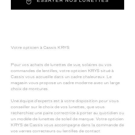
ESSAYER NOS LUNETTES
Votre opticien à Cassis KRYS
Pour vos achats de lunettes de vue, solaires ou vos
commandes de lentilles, votre opticien KRYS situé à
Cassis vous accueille dans un cadre chaleureux. Le
magasin vous propose un cadre moderne avec un large
choix de montures.
Une équipe d’experts est à votre disposition pour vous
conseiller sur le choix de vos lunettes, que vous
recherchiez une paire correctrice à porter au quotidien ou
un modèle de lunettes de soleil de marque. Votre opticien
KRYS de Cassis vous accompagne dans la commande de
vos verres correcteurs ou lentilles de contact.