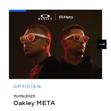
-
Oakley
META
SUIV
OPTICIEN
15/09/2025
Oakley META