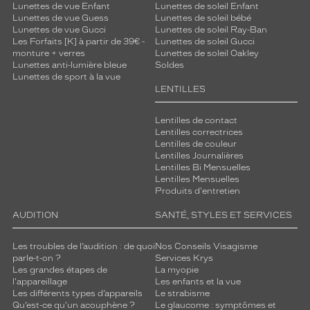
Lunettes de vue Enfant
Lunettes de soleil Enfant
Lunettes de vue Guess
Lunettes de soleil bébé
Lunettes de vue Gucci
Lunettes de soleil Ray-Ban
Les Forfaits [K] à partir de 39€ -
Lunettes de soleil Gucci
monture + verres
Lunettes de soleil Oakley
Lunettes anti-lumière bleue
Soldes
Lunettes de sport à la vue
LENTILLES
Lentilles de contact
Lentilles correctrices
Lentilles de couleur
Lentilles Journalières
Lentilles Bi Mensuelles
Lentilles Mensuelles
Produits d'entretien
AUDITION
SANTÉ, STYLES ET SERVICES
Les troubles de l’audition : de quoi
Nos Conseils Visagisme
parle-t-on ?
Services Krys
Les grandes étapes de
La myopie
l'appareillage
Les enfants et la vue
Les différents types d’appareils
Le strabisme
Qu’est-ce qu'un acouphène ?
Le glaucome : symptômes et