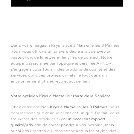
Dans votre magasin Krys, situé à Marseille les 3 Palmes,
nous vous offrons un univers dédié à la vue avec un
vaste choix de lunettes et lentilles de contact. Notre
équipe, passionnée par l’optique et certifiée AFNOR,
s’engage à vous fournir des produits de qualité et des
services optiques professionnels, le tout dans un
environnement chaleureux et accueillant.
Votre opticien Krys à Marseille : route de la Sablière
Chez votre opticien
Krys à Marseille, les 3 Palmes
, nous
comprenons que chaque client est unique. De fait, vous
trouverez des produits avec
un excellent rapport
qualité/prix
afin de correspondre à vos besoins, mais
aussi des lunettes qui répondent à tous les styles, des