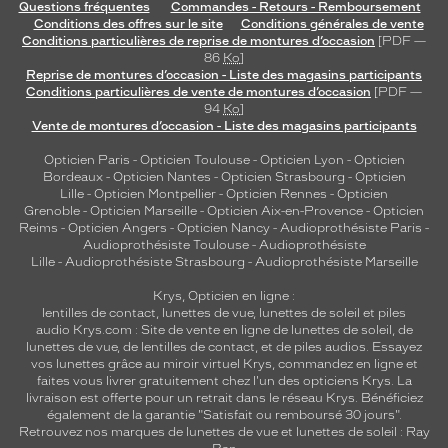
Questions fréquentes
Commandes - Retours - Remboursement
Conditions des offres sur le site
Conditions générales de vente
Conditions particulières de reprise de montures d’occasion
[PDF —
86
Ko
]
Reprise de montures d’occasion - Liste des magasins participants
Conditions particulières de vente de montures d’occasion
[PDF —
94
Ko
]
Vente de montures d’occasion - Liste des magasins participants
Opticien Paris
-
Opticien Toulouse
-
Opticien Lyon
-
Opticien
Bordeaux
-
Opticien Nantes
-
Opticien Strasbourg
-
Opticien
Lille
-
Opticien Montpellier
-
Opticien Rennes
-
Opticien
Grenoble
-
Opticien Marseille
-
Opticien Aix-en-Provence
-
Opticien
Reims
-
Opticien Angers
-
Opticien Nancy
-
Audioprothésiste Paris
-
Audioprothésiste Toulouse
-
Audioprothésiste
Lille
-
Audioprothésiste Strasbourg
-
Audioprothésiste Marseille
Krys, Opticien en ligne :
lentilles de contact
,
lunettes de vue
,
lunettes de soleil
et
piles
audio
Krys.com : Site de vente en ligne de lunettes de soleil, de
lunettes de vue, de
lentilles de contact
, et de piles audios. Essayez
vos lunettes grâce au miroir virtuel Krys, commandez en ligne et
faites vous livrer gratuitement chez l'un des opticiens Krys. La
livraison est offerte pour un retrait dans le réseau Krys. Bénéficiez
également de la garantie "Satisfait ou remboursé 30 jours".
Retrouvez nos marques de lunettes de vue et
lunettes de soleil : Ray