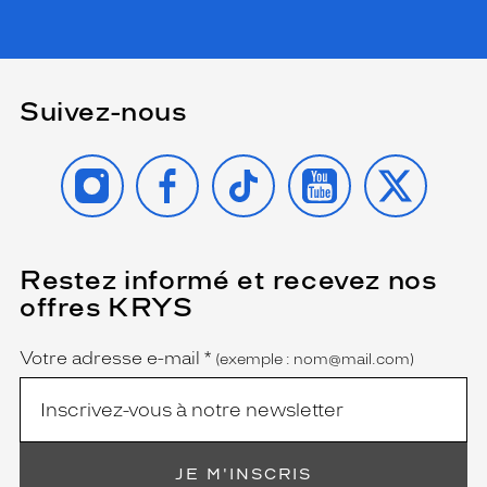
Suivez-nous
INSTAGRAM
FACEBOOK
TIKTOK
YOUTUBE
X
Restez informé et recevez nos
(Ce
champ
offres KRYS
est
Name
obligatoire)
Votre adresse e-mail
*
(exemple : nom@mail.com)
JE M'INSCRIS