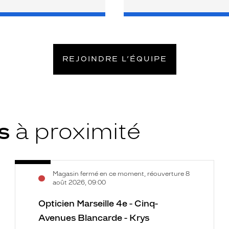
REJOINDRE L’ÉQUIPE
ys
à proximité
Opticien
Voir
Magasin fermé en ce moment, réouverture 8
Marseille
la
août 2026, 09:00
4e
fiche
-
Opticien Marseille 4e - Cinq-
Cinq-
Avenues Blancarde - Krys
Avenues