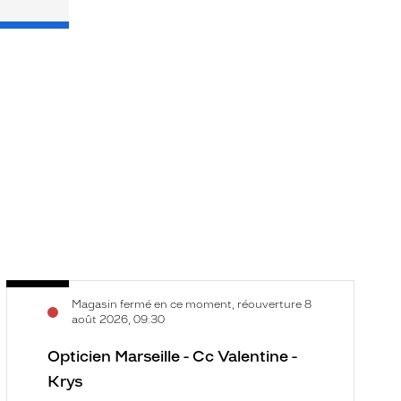
Opticien
O
Voir
V
Magasin fermé en ce moment, réouverture 8
Marseille
M
la
la
août 2026, 09:30
-
-
fiche
f
Cc
Opticien Marseille - Cc Valentine -
l
Valentine
3
Krys
-
P