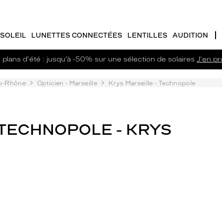
SOLEIL
LUNETTES CONNECTÉES
LENTILLES
AUDITION
plans d'été : jusqu’à -50% sur une sélection de solaires
J'en pro
u-Rhône
Opticien - Marseille
Krys Marseille - Technopole
 TECHNOPOLE - KRYS