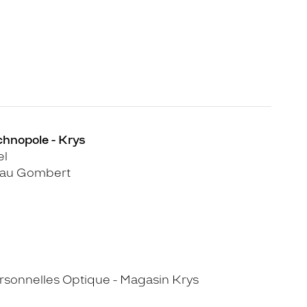
echnopole - Krys
el
eau Gombert
sonnelles Optique - Magasin Krys