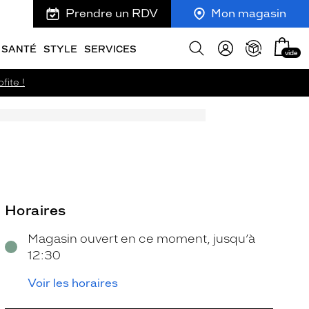
Prendre un RDV
Mon magasin
Mon
Afficher
SANTÉ
STYLE
SERVICES
vide
panie
la
recherche
fite !
Horaires
Magasin ouvert en ce moment, jusqu’à
12:30
Voir les horaires