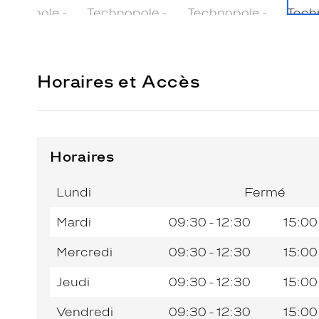
Horaires et Accès
Horaires
Horaires
Jour de
Horaires
de
la
du
l’après-
Lundi
Fermé
semaine
matin
midi
Mardi
09:30 - 12:30
15:00
Mercredi
09:30 - 12:30
15:00
Jeudi
09:30 - 12:30
15:00
Vendredi
09:30 - 12:30
15:00