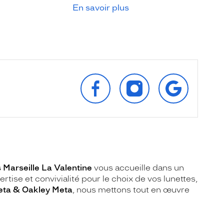
En savoir plus
SUIVEZ‑NOUS
SUIVEZ‑NOUS
RETROUVEZ‑
SUR
SUR
SUR
FACEBOOK
INSTAGRAM
GOOGLE
 Marseille La Valentine
vous accueille dans un
se et convivialité pour le choix de vos lunettes,
eta & Oakley Meta
, nous mettons tout en œuvre