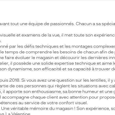
ant tout une équipe de passionnés. Chacun a sa spécialit
 visuelle et examens de la vue, il met toute son expérien
.
né par les défis techniques et les montages complexes, 
end le temps de comprendre les besoins de chacun afin de
e faire évoluer le magasin et découvrir les dernières in
elier, il possède une solide expertise technique et aime le
 son dynamisme, son efficacité et sa capacité à trouver des
s 2018. Si vous avez une question sur les lentilles, il y
artie de ces personnes qui règlent les situations avec ca
25, il apporte son enthousiasme, sa bonne humeur et un
t, il accompagne chaque client avec attention pour propo
étences au service de votre confort visuel.
Une véritable mémoire du magasin ! Son expérience, son s
ys La Valentine.