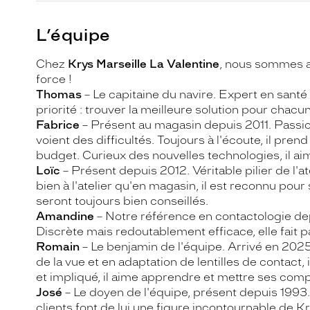
L’équipe
Chez
Krys Marseille La Valentine
, nous sommes av
force !
Thomas
– Le capitaine du navire. Expert en santé
priorité : trouver la meilleure solution pour chacun
Fabrice
– Présent au magasin depuis 2011. Passion
voient des difficultés. Toujours à l'écoute, il pr
budget. Curieux des nouvelles technologies, il aim
Loïc
– Présent depuis 2012. Véritable pilier de l'at
bien à l'atelier qu'en magasin, il est reconnu pour
seront toujours bien conseillés.
Amandine
– Notre référence en contactologie depui
Discrète mais redoutablement efficace, elle fait p
Romain
– Le benjamin de l'équipe. Arrivé en 20
de la vue et en adaptation de lentilles de contac
et impliqué, il aime apprendre et mettre ses comp
José
– Le doyen de l'équipe, présent depuis 1993. 
clients font de lui une figure incontournable de Kr