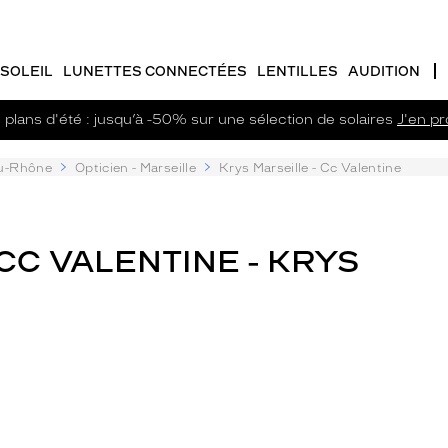
SOLEIL
LUNETTES CONNECTÉES
LENTILLES
AUDITION
plans d'été : jusqu’à -50% sur une sélection de solaires
J'en pro
u-Rhône
Opticien - Marseille
Krys Marseille - Cc Valentine
 CC VALENTINE - KRYS