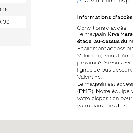
CGV et données per
9:30
Informations d’accès
9:30
Conditions d'accès
Le magasin
Krys Marse
étage
,
au-dessus du m
Facilement accessible
Valentine), vous béné
proximité. Si vous ve
lignes de bus desser
Valentine.
Le magasin est access
(PMR). Notre équipe v
votre disposition pou
votre parcours de sant