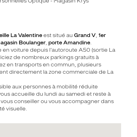
sonnelles Optique - Magasin Krys
ille La Valentine
est situé au
Grand V
,
1er
agasin Boulanger
,
porte Amandine
.
 en voiture depuis l'autoroute A50 (sortie La
ficiez de nombreux parkings gratuits à
nez en transports en commun, plusieurs
vent directement la zone commerciale de La
ible aux personnes à mobilité réduite
ous accueille du lundi au samedi et reste à
r vous conseiller ou vous accompagner dans
é visuelle.