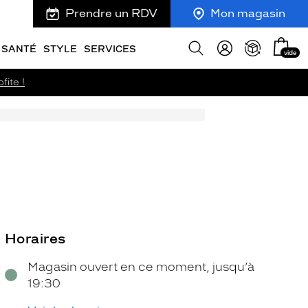
Prendre un RDV
Mon magasin
Mon
Afficher
SANTÉ
STYLE
SERVICES
vide
panie
la
recherche
fite !
Horaires
Magasin ouvert en ce moment, jusqu’à
19:30