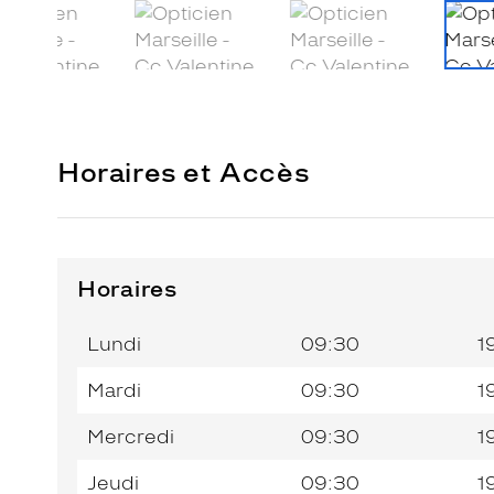
Horaires et Accès
Horaires
Horaires
Jour de
Horaires
de
la
du
l’après-
Lundi
09:30
1
semaine
matin
midi
Mardi
09:30
1
Mercredi
09:30
1
Jeudi
09:30
1