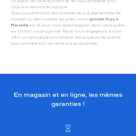
un plaisir de vous accueillir et de vous conseiller pour
tous vos besoins en optique.
Que vous cherchiez des lunettes de vue, des lentilles de
contact ou des lunettes de soleil, votre
opticien Krys à
Marseille
est là pour vous accompagner dans votre quête
du confort visuel optimal. Nous nous engageons à vous
offrir un service personnalisé et des produits de qualité
pour prendre soin de votre vue au quotidien.
En magasin et en ligne, les mêmes
garanties !