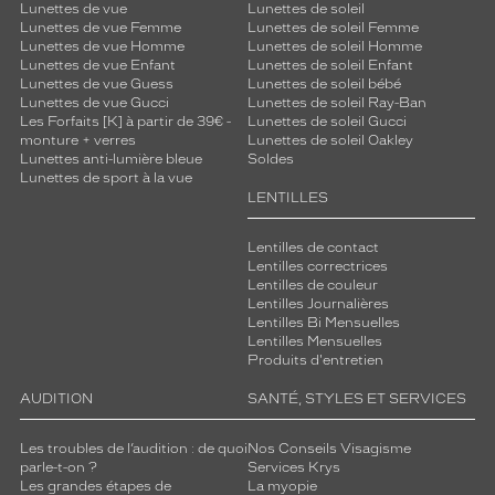
Lunettes de vue
Lunettes de soleil
Lunettes de vue Femme
Lunettes de soleil Femme
Lunettes de vue Homme
Lunettes de soleil Homme
Lunettes de vue Enfant
Lunettes de soleil Enfant
Lunettes de vue Guess
Lunettes de soleil bébé
Lunettes de vue Gucci
Lunettes de soleil Ray-Ban
Les Forfaits [K] à partir de 39€ -
Lunettes de soleil Gucci
monture + verres
Lunettes de soleil Oakley
Lunettes anti-lumière bleue
Soldes
Lunettes de sport à la vue
LENTILLES
Lentilles de contact
Lentilles correctrices
Lentilles de couleur
Lentilles Journalières
Lentilles Bi Mensuelles
Lentilles Mensuelles
Produits d'entretien
AUDITION
SANTÉ, STYLES ET SERVICES
Les troubles de l’audition : de quoi
Nos Conseils Visagisme
parle-t-on ?
Services Krys
Les grandes étapes de
La myopie