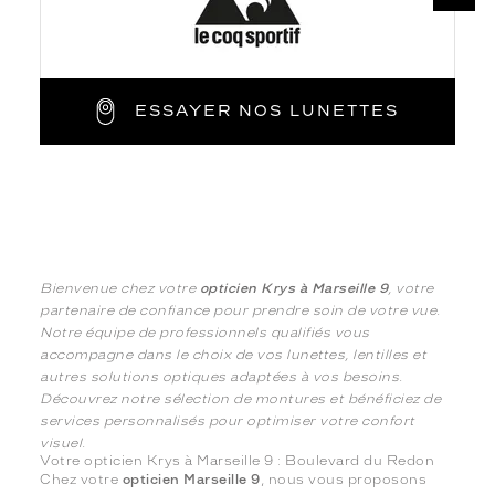
ESSAYER NOS LUNETTES
Bienvenue chez votre
opticien Krys à Marseille 9
, votre
partenaire de confiance pour prendre soin de votre vue.
Notre équipe de professionnels qualifiés vous
accompagne dans le choix de vos lunettes, lentilles et
autres solutions optiques adaptées à vos besoins.
Découvrez notre sélection de montures et bénéficiez de
services personnalisés pour optimiser votre confort
visuel.
Votre opticien Krys à Marseille 9 : Boulevard du Redon
Chez votre
opticien Marseille 9
, nous vous proposons