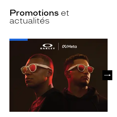
Promotions
et
actualités
-
Oakley
META
SUIV