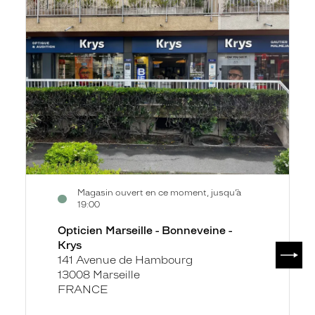
Marseille
fiche
-
Bonneveine
-
Krys
Magasin ouvert en ce moment, jusqu’à
19:00
Opticien Marseille - Bonneveine -
Krys
SUIV
141 Avenue de Hambourg
13008 Marseille
FRANCE