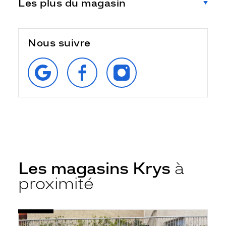
Les plus du magasin
Nous suivre
RETROUVEZ‑NOUS
SUIVEZ‑NOUS
SUIVEZ‑NOUS
SUR
SUR
SUR
GOOGLE
FACEBOOK
INSTAGRAM
Les magasins Krys
à
proximité
Voir
Opticien
la