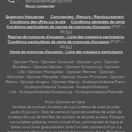
serviceclients@krys.com
Nous contacter
Questions fréquentes
Commandes - Retours - Remboursement
Conditions des offres sur le site
Conditions générales de vente
Conditions particulières de reprise de montures d’occasion
[PDF —
86
Ko
]
Reprise de montures d’occasion - Liste des magasins participants
Conditions particulières de vente de montures d’occasion
[PDF —
94
Ko
]
Vente de montures d’occasion - Liste des magasins participants
Opticien Paris
-
Opticien Toulouse
-
Opticien Lyon
-
Opticien
Bordeaux
-
Opticien Nantes
-
Opticien Strasbourg
-
Opticien
Lille
-
Opticien Montpellier
-
Opticien Rennes
-
Opticien
Grenoble
-
Opticien Marseille
-
Opticien Aix-en-Provence
-
Opticien
Reims
-
Opticien Angers
-
Opticien Nancy
-
Audioprothésiste Paris
-
Audioprothésiste Toulouse
-
Audioprothésiste
Lille
-
Audioprothésiste Strasbourg
-
Audioprothésiste Marseille
Krys, Opticien en ligne :
lentilles de contact
,
lunettes de vue
,
lunettes de soleil
et
piles
audio
Krys.com : Site de vente en ligne de lunettes de soleil, de
lunettes de vue, de
lentilles de contact
, et de piles audios. Essayez
vos lunettes grâce au miroir virtuel Krys, commandez en ligne et
faites vous livrer gratuitement chez l'un des opticiens Krys. La