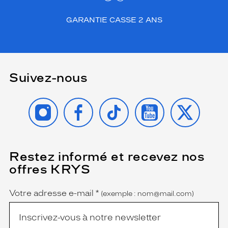
GARANTIE CASSE 2 ANS
Suivez-nous
INSTAGRAM
FACEBOOK
TIKTOK
YOUTUBE
X
Restez informé et recevez nos
(Ce
champ
offres KRYS
est
Name
obligatoire)
Votre adresse e-mail
*
(exemple : nom@mail.com)