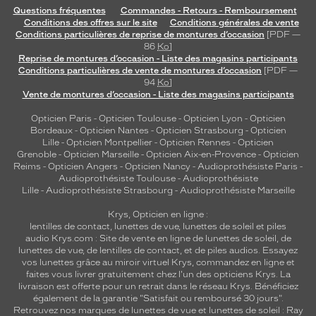
Questions fréquentes
Commandes - Retours - Remboursement
Conditions des offres sur le site
Conditions générales de vente
Conditions particulières de reprise de montures d’occasion
[PDF —
86
Ko
]
Reprise de montures d’occasion - Liste des magasins participants
Conditions particulières de vente de montures d’occasion
[PDF —
94
Ko
]
Vente de montures d’occasion - Liste des magasins participants
Opticien Paris
-
Opticien Toulouse
-
Opticien Lyon
-
Opticien
Bordeaux
-
Opticien Nantes
-
Opticien Strasbourg
-
Opticien
Lille
-
Opticien Montpellier
-
Opticien Rennes
-
Opticien
Grenoble
-
Opticien Marseille
-
Opticien Aix-en-Provence
-
Opticien
Reims
-
Opticien Angers
-
Opticien Nancy
-
Audioprothésiste Paris
-
Audioprothésiste Toulouse
-
Audioprothésiste
Lille
-
Audioprothésiste Strasbourg
-
Audioprothésiste Marseille
Krys, Opticien en ligne :
lentilles de contact
,
lunettes de vue
,
lunettes de soleil
et
piles
audio
Krys.com : Site de vente en ligne de lunettes de soleil, de
lunettes de vue, de
lentilles de contact
, et de piles audios. Essayez
vos lunettes grâce au miroir virtuel Krys, commandez en ligne et
faites vous livrer gratuitement chez l'un des opticiens Krys. La
livraison est offerte pour un retrait dans le réseau Krys. Bénéficiez
également de la garantie "Satisfait ou remboursé 30 jours".
Retrouvez nos marques de lunettes de vue et
lunettes de soleil : Ray