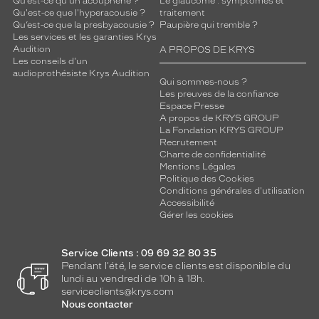
Qu’est-ce qu'un acouphène ?
Le glaucome : symptômes et
Qu'est-ce que l'hyperacousie ?
traitement
Qu’est-ce que la presbyacousie ?
Paupière qui tremble ?
Les services et les garanties Krys
Audition
A PROPOS DE KRYS
Les conseils d'un
audioprothésiste Krys Audition
Qui sommes-nous ?
Les preuves de la confiance
Espace Presse
A propos de KRYS GROUP
La Fondation KRYS GROUP
Recrutement
Charte de confidentialité
Mentions Légales
Politique des Cookies
Conditions générales d'utilisation
Accessibilité
Gérer les cookies
Service Clients : 09 69 32 80 35
Pendant l'été, le service clients est disponible du
lundi au vendredi de 10h à 18h.
serviceclients@krys.com
Nous contacter