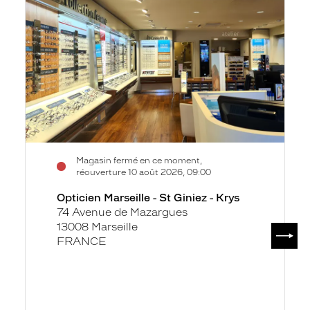
-
St
Giniez
-
Krys
Magasin fermé en ce moment,
réouverture 10 août 2026, 09:00
Opticien Marseille - St Giniez - Krys
74 Avenue de Mazargues
13008 Marseille
SUIV
FRANCE