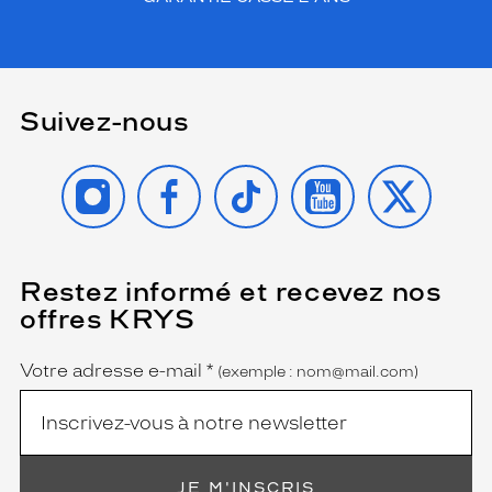
Suivez-nous
INSTAGRAM
FACEBOOK
TIKTOK
YOUTUBE
X
Restez informé et recevez nos
(Ce
champ
offres KRYS
est
Name
obligatoire)
Votre adresse e-mail
*
(exemple : nom@mail.com)
JE M'INSCRIS