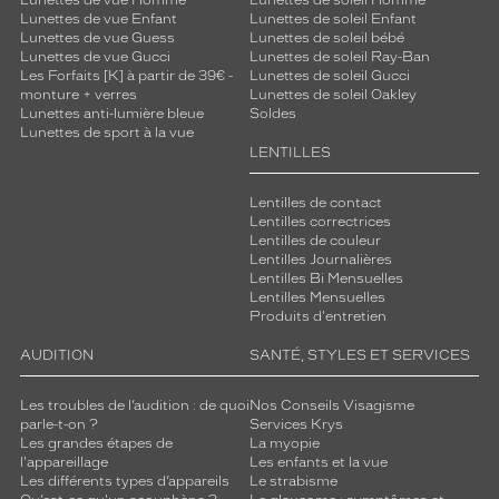
Lunettes de vue Homme
Lunettes de soleil Homme
Lunettes de vue Enfant
Lunettes de soleil Enfant
Lunettes de vue Guess
Lunettes de soleil bébé
Lunettes de vue Gucci
Lunettes de soleil Ray-Ban
Les Forfaits [K] à partir de 39€ -
Lunettes de soleil Gucci
monture + verres
Lunettes de soleil Oakley
Lunettes anti-lumière bleue
Soldes
Lunettes de sport à la vue
LENTILLES
Lentilles de contact
Lentilles correctrices
Lentilles de couleur
Lentilles Journalières
Lentilles Bi Mensuelles
Lentilles Mensuelles
Produits d'entretien
AUDITION
SANTÉ, STYLES ET SERVICES
Les troubles de l’audition : de quoi
Nos Conseils Visagisme
parle-t-on ?
Services Krys
Les grandes étapes de
La myopie
l'appareillage
Les enfants et la vue
Les différents types d’appareils
Le strabisme