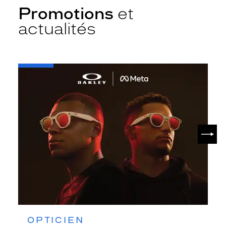
Promotions
et
actualités
-
Oakley
META
SUIV
OPTICIEN