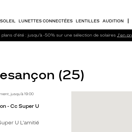
SOLEIL
LUNETTES CONNECTÉES
LENTILLES
AUDITION
plans d'été : jusqu’à -50% sur une sélection de solaires
J'en pro
Besançon (25)
ent, jusqu’à 19:00
on - Cc Super U
uper U L'amitié