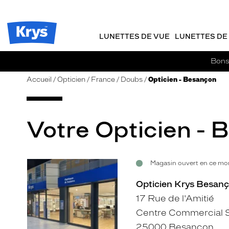
m
J
ER AU
TENU
y
e
CIPAL
Opticien
K
r
Krys
r
e
LUNETTES DE VUE
LUNETTES DE 
-
y
-
s
c
La
Bons 
o
confiance
m
vous
Accueil
Opticien
France
Doubs
Opticien - Besançon
m
va
a
si
n
bien
d
Votre Opticien - 
e
Magasin ouvert en ce mom
Voir
Voir
la
la
Opticien Krys Besanç
fiche
fiche
17 Rue de l'Amitié
Centre Commercial S
25000 Besançon