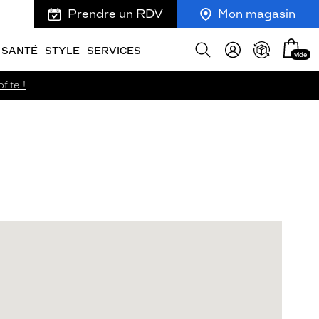
Prendre un RDV
Mon magasin
Mon
Afficher
SANTÉ
STYLE
SERVICES
vide
panie
la
recherche
fite !