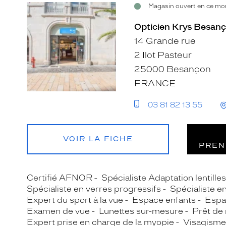
Magasin ouvert en ce mom
Opticien Krys Besanço
14 Grande rue
2 Ilot Pasteur
25000 Besançon
FRANCE
03 81 82 13 55
VOIR LA FICHE
PREN
Certifié AFNOR
Spécialiste Adaptation lentille
Spécialiste en verres progressifs
Spécialiste e
Expert du sport à la vue
Espace enfants
Espa
Examen de vue
Lunettes sur-mesure
Prêt de
Expert prise en charge de la myopie
Visagisme