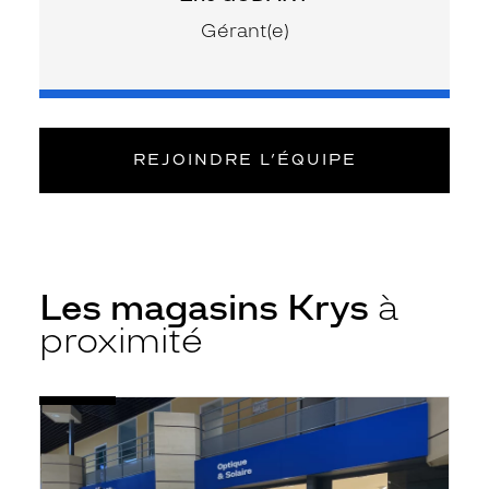
Gérant(e)
REJOINDRE L’ÉQUIPE
Les magasins Krys
à
proximité
Voir
Opticien
la
Besançon
fiche
-
Cc