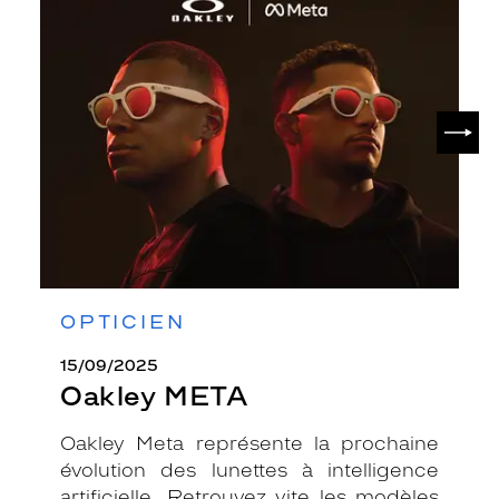
Oakley
META
SUIV
OPTICIEN
15/09/2025
Oakley META
Oakley Meta représente la prochaine
évolution des lunettes à intelligence
artificielle. Retrouvez vite les modèles