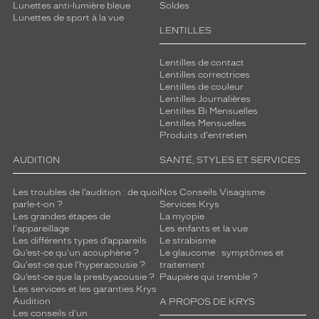
Lunettes anti-lumière bleue
Soldes
Lunettes de sport à la vue
LENTILLES
Lentilles de contact
Lentilles correctrices
Lentilles de couleur
Lentilles Journalières
Lentilles Bi Mensuelles
Lentilles Mensuelles
Produits d'entretien
AUDITION
SANTÉ, STYLES ET SERVICES
Les troubles de l’audition : de quoi
Nos Conseils Visagisme
parle-t-on ?
Services Krys
Les grandes étapes de
La myopie
l'appareillage
Les enfants et la vue
Les différents types d’appareils
Le strabisme
Qu’est-ce qu'un acouphène ?
Le glaucome : symptômes et
Qu'est-ce que l'hyperacousie ?
traitement
Qu’est-ce que la presbyacousie ?
Paupière qui tremble ?
Les services et les garanties Krys
Audition
A PROPOS DE KRYS
Les conseils d'un