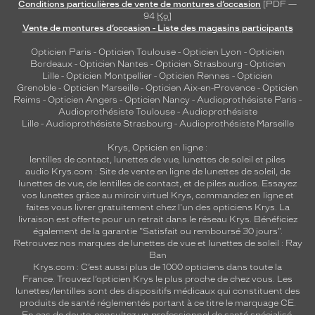
Conditions particulières de vente de montures d’occasion
[PDF —
94
Ko
]
Vente de montures d’occasion - Liste des magasins participants
Opticien Paris
-
Opticien Toulouse
-
Opticien Lyon
-
Opticien
Bordeaux
-
Opticien Nantes
-
Opticien Strasbourg
-
Opticien
Lille
-
Opticien Montpellier
-
Opticien Rennes
-
Opticien
Grenoble
-
Opticien Marseille
-
Opticien Aix-en-Provence
-
Opticien
Reims
-
Opticien Angers
-
Opticien Nancy
-
Audioprothésiste Paris
-
Audioprothésiste Toulouse
-
Audioprothésiste
Lille
-
Audioprothésiste Strasbourg
-
Audioprothésiste Marseille
Krys, Opticien en ligne :
lentilles de contact
,
lunettes de vue
,
lunettes de soleil
et
piles
audio
Krys.com : Site de vente en ligne de lunettes de soleil, de
lunettes de vue, de
lentilles de contact
, et de piles audios. Essayez
vos lunettes grâce au miroir virtuel Krys, commandez en ligne et
faites vous livrer gratuitement chez l'un des opticiens Krys. La
livraison est offerte pour un retrait dans le réseau Krys. Bénéficiez
également de la garantie "Satisfait ou remboursé 30 jours".
Retrouvez nos marques de lunettes de vue et
lunettes de soleil : Ray
Ban
Krys.com : C’est aussi plus de 1000 opticiens dans toute la
France.
Trouvez l’opticien Krys le plus proche de chez vous
. Les
lunettes/lentilles sont des dispositifs médicaux qui constituent des
produits de santé réglementés portant à ce titre le marquage CE.