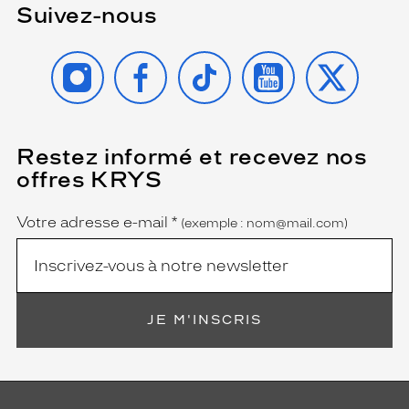
Suivez-nous
INSTAGRAM
FACEBOOK
TIKTOK
YOUTUBE
X
Restez informé et recevez nos
(Ce
champ
offres KRYS
est
Name
obligatoire)
Votre adresse e-mail
*
(exemple : nom@mail.com)
JE M'INSCRIS