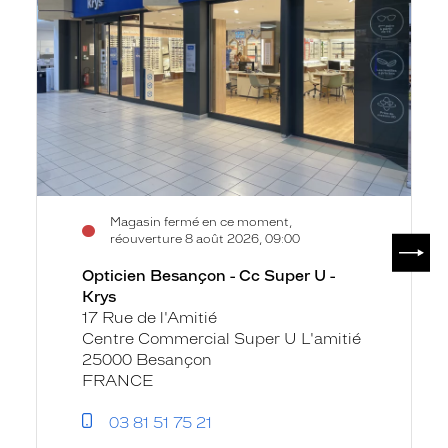
Super
U
-
Krys
Magasin fermé en ce moment,
SUIV
réouverture 8 août 2026, 09:00
Opticien Besançon - Cc Super U -
Krys
17 Rue de l'Amitié
Centre Commercial Super U L'amitié
25000 Besançon
FRANCE
03 81 51 75 21