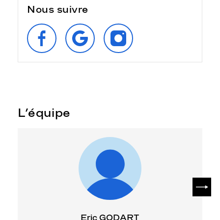
Nous suivre
SUIVEZ‑NOUS
RETROUVEZ‑NOUS
SUIVEZ‑NOUS
SUR
SUR
SUR
FACEBOOK
GOOGLE
INSTAGRAM
L’équipe
SUIV
Eric GODART