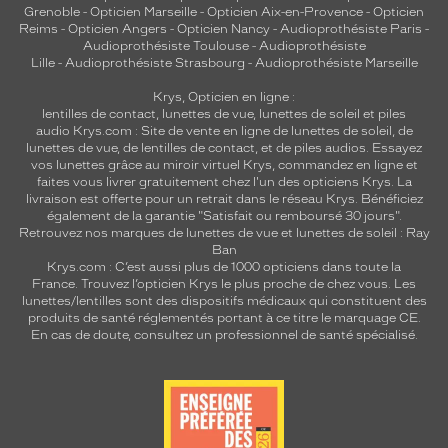
Grenoble
-
Opticien Marseille
-
Opticien Aix-en-Provence
-
Opticien
Reims
-
Opticien Angers
-
Opticien Nancy
-
Audioprothésiste Paris
-
Audioprothésiste Toulouse
-
Audioprothésiste
Lille
-
Audioprothésiste Strasbourg
-
Audioprothésiste Marseille
Krys, Opticien en ligne :
lentilles de contact
,
lunettes de vue
,
lunettes de soleil
et
piles
audio
Krys.com : Site de vente en ligne de lunettes de soleil, de
lunettes de vue, de
lentilles de contact
, et de piles audios. Essayez
vos lunettes grâce au miroir virtuel Krys, commandez en ligne et
faites vous livrer gratuitement chez l'un des opticiens Krys. La
livraison est offerte pour un retrait dans le réseau Krys. Bénéficiez
également de la garantie "Satisfait ou remboursé 30 jours".
Retrouvez nos marques de lunettes de vue et
lunettes de soleil : Ray
Ban
Krys.com : C’est aussi plus de 1000 opticiens dans toute la
France.
Trouvez l’opticien Krys le plus proche de chez vous
. Les
lunettes/lentilles sont des dispositifs médicaux qui constituent des
produits de santé réglementés portant à ce titre le marquage CE.
En cas de doute, consultez un professionnel de santé spécialisé.