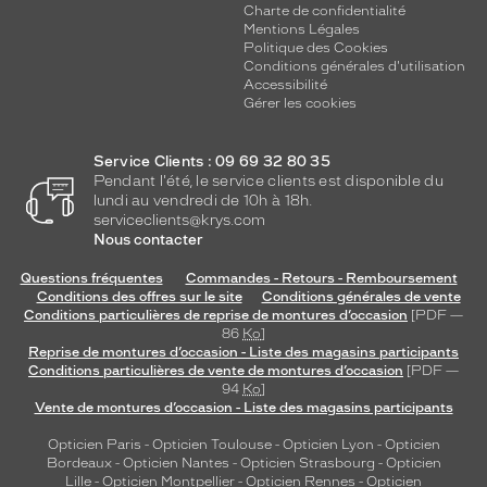
Charte de confidentialité
Mentions Légales
Politique des Cookies
Conditions générales d'utilisation
Accessibilité
Gérer les cookies
Service Clients : 09 69 32 80 35
Pendant l'été, le service clients est disponible du
lundi au vendredi de 10h à 18h.
serviceclients@krys.com
Nous contacter
Questions fréquentes
Commandes - Retours - Remboursement
Conditions des offres sur le site
Conditions générales de vente
Conditions particulières de reprise de montures d’occasion
[PDF —
86
Ko
]
Reprise de montures d’occasion - Liste des magasins participants
Conditions particulières de vente de montures d’occasion
[PDF —
94
Ko
]
Vente de montures d’occasion - Liste des magasins participants
Opticien Paris
-
Opticien Toulouse
-
Opticien Lyon
-
Opticien
Bordeaux
-
Opticien Nantes
-
Opticien Strasbourg
-
Opticien
Lille
-
Opticien Montpellier
-
Opticien Rennes
-
Opticien