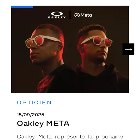
-
Oakley
META
SUIV
OPTICIEN
15/09/2025
Oakley META
Oakley Meta représente la prochaine