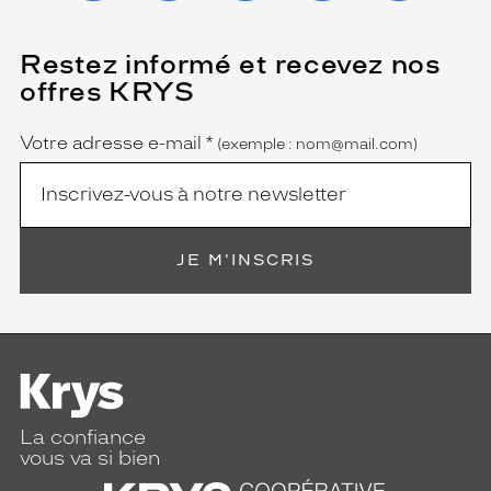
Restez informé et recevez nos
(Ce
champ
offres KRYS
est
Name
obligatoire)
Votre adresse e-mail
*
(exemple : nom@mail.com)
JE M'INSCRIS
La confiance
vous va si bien