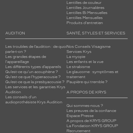
Lentilles de couleur
Lentilles Journalières
Lentilles Bi Mensuelles
Lentilles Mensuelles
Produits d'entretien
AUDITION
SANTÉ, STYLES ET SERVICES
Les troubles de l’audition : de quoi
Nos Conseils Visagisme
parle-t-on ?
Services Krys
Les grandes étapes de
La myopie
l'appareillage
Les enfants et la vue
Les différents types d’appareils
Le strabisme
Qu’est-ce qu'un acouphène ?
Le glaucome : symptômes et
Qu'est-ce que l'hyperacousie ?
traitement
Qu’est-ce que la presbyacousie ?
Paupière qui tremble ?
Les services et les garanties Krys
Audition
A PROPOS DE KRYS
Les conseils d'un
audioprothésiste Krys Audition
Qui sommes-nous ?
Les preuves de la confiance
Espace Presse
A propos de KRYS GROUP
La Fondation KRYS GROUP
Recrutement