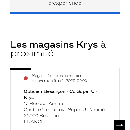
d’expérience
Les magasins Krys
à
proximité
Voir
Opticien
Magasin fermé en ce moment,
la
Besançon
réouverture 6 août 2026, 09:00
fiche
-
Opticien Besançon - Cc Super U -
Cc
Krys
Super
17 Rue de l'Amitié
U
Centre Commercial Super U L'amitié
-
25000 Besançon
Krys
SUIV
FRANCE