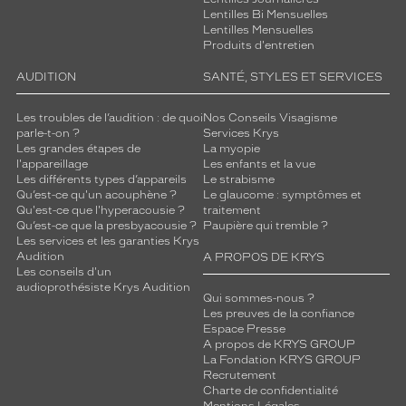
Lentilles Bi Mensuelles
Lentilles Mensuelles
Produits d'entretien
AUDITION
SANTÉ, STYLES ET SERVICES
Les troubles de l’audition : de quoi
Nos Conseils Visagisme
parle-t-on ?
Services Krys
Les grandes étapes de
La myopie
l'appareillage
Les enfants et la vue
Les différents types d’appareils
Le strabisme
Qu’est-ce qu'un acouphène ?
Le glaucome : symptômes et
Qu'est-ce que l'hyperacousie ?
traitement
Qu’est-ce que la presbyacousie ?
Paupière qui tremble ?
Les services et les garanties Krys
Audition
A PROPOS DE KRYS
Les conseils d'un
audioprothésiste Krys Audition
Qui sommes-nous ?
Les preuves de la confiance
Espace Presse
A propos de KRYS GROUP
La Fondation KRYS GROUP
Recrutement
Charte de confidentialité
Mentions Légales