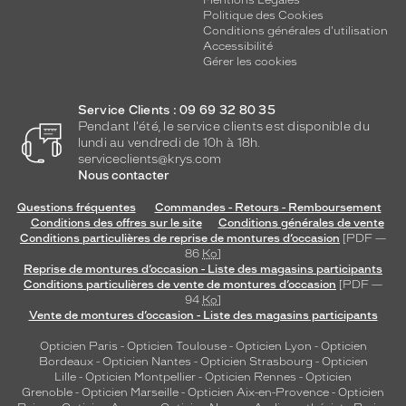
Politique des Cookies
Conditions générales d'utilisation
Accessibilité
Gérer les cookies
Service Clients : 09 69 32 80 35
Pendant l'été, le service clients est disponible du
lundi au vendredi de 10h à 18h.
serviceclients@krys.com
Nous contacter
Questions fréquentes
Commandes - Retours - Remboursement
Conditions des offres sur le site
Conditions générales de vente
Conditions particulières de reprise de montures d’occasion
[PDF —
86
Ko
]
Reprise de montures d’occasion - Liste des magasins participants
Conditions particulières de vente de montures d’occasion
[PDF —
94
Ko
]
Vente de montures d’occasion - Liste des magasins participants
Opticien Paris
-
Opticien Toulouse
-
Opticien Lyon
-
Opticien
Bordeaux
-
Opticien Nantes
-
Opticien Strasbourg
-
Opticien
Lille
-
Opticien Montpellier
-
Opticien Rennes
-
Opticien
Grenoble
-
Opticien Marseille
-
Opticien Aix-en-Provence
-
Opticien