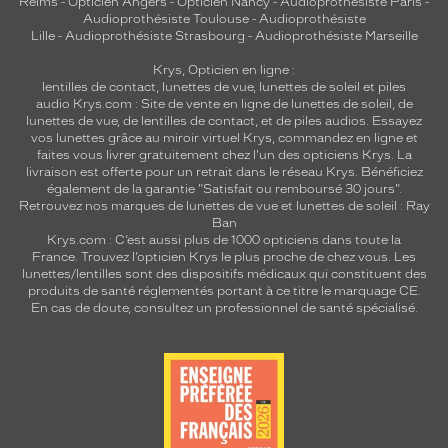
Reims
-
Opticien Angers
-
Opticien Nancy
-
Audioprothésiste Paris
-
Audioprothésiste Toulouse
-
Audioprothésiste
Lille
-
Audioprothésiste Strasbourg
-
Audioprothésiste Marseille
Krys, Opticien en ligne :
lentilles de contact
,
lunettes de vue
,
lunettes de soleil
et
piles
audio
Krys.com : Site de vente en ligne de lunettes de soleil, de
lunettes de vue, de
lentilles de contact
, et de piles audios. Essayez
vos lunettes grâce au miroir virtuel Krys, commandez en ligne et
faites vous livrer gratuitement chez l'un des opticiens Krys. La
livraison est offerte pour un retrait dans le réseau Krys. Bénéficiez
également de la garantie "Satisfait ou remboursé 30 jours".
Retrouvez nos marques de lunettes de vue et
lunettes de soleil : Ray
Ban
Krys.com : C’est aussi plus de 1000 opticiens dans toute la
France.
Trouvez l’opticien Krys le plus proche de chez vous
. Les
lunettes/lentilles sont des dispositifs médicaux qui constituent des
produits de santé réglementés portant à ce titre le marquage CE.
En cas de doute, consultez un professionnel de santé spécialisé.