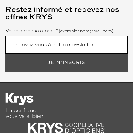
Restez informé et recevez nos
(Ce
champ
offres KRYS
est
Name
obligatoire)
Votre adresse e-mail
*
(exemple : nom@mail.com)
JE M'INSCRIS
La confiance
vous va si bien