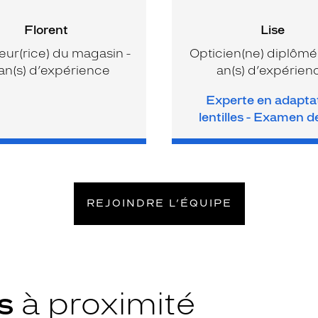
Florent
Lise
eur(rice) du magasin -
Opticien(ne) diplômé(
an(s) d’expérience
an(s) d’expérien
Experte en adapta
lentilles - Examen d
REJOINDRE L’ÉQUIPE
ys
à proximité