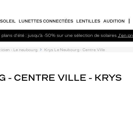
SOLEIL
LUNETTES CONNECTÉES
LENTILLES
AUDITION
plans d'été : jusqu’à -50% sur une sélection de solaires
J'en pro
icien - Le neubourg
Krys Le Neubourg - Centre Ville
 - CENTRE VILLE - KRYS