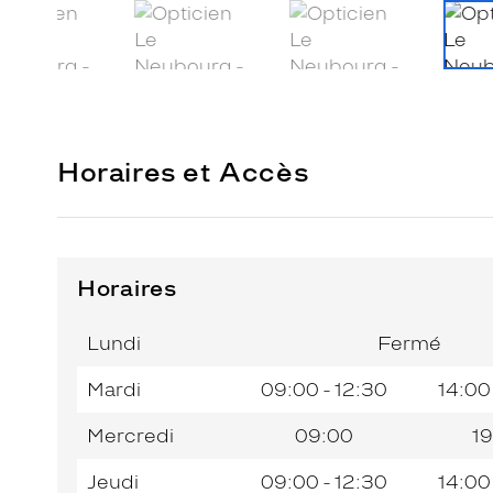
Horaires et Accès
Horaires
Horaires
Jour de
Horaires
de
la
du
l’après-
Lundi
Fermé
semaine
matin
midi
Mardi
09:00 - 12:30
14:00
Mercredi
09:00
19
Jeudi
09:00 - 12:30
14:00