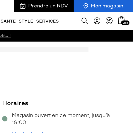
Prendre un RDV
Mon magasin
Mon
Afficher
SANTÉ
STYLE
SERVICES
vide
panie
la
recherche
fite !
Horaires
Magasin ouvert en ce moment, jusqu’à
19:00