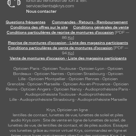
lundi au vendredi de 10h à 18h.
serviceclients@krys.com
Nous contacter
Questions fréquentes
Commandes - Retours - Remboursement
Conditions des offres sur le site
Conditions générales de vente
Conditions particulières de reprise de montures d’occasion
[PDF —
86
Ko
]
Reprise de montures d’occasion - Liste des magasins participants
Conditions particulières de vente de montures d’occasion
[PDF —
94
Ko
]
Vente de montures d’occasion - Liste des magasins participants
Opticien Paris
-
Opticien Toulouse
-
Opticien Lyon
-
Opticien
Bordeaux
-
Opticien Nantes
-
Opticien Strasbourg
-
Opticien
Lille
-
Opticien Montpellier
-
Opticien Rennes
-
Opticien
Grenoble
-
Opticien Marseille
-
Opticien Aix-en-Provence
-
Opticien
Reims
-
Opticien Angers
-
Opticien Nancy
-
Audioprothésiste Paris
-
Audioprothésiste Toulouse
-
Audioprothésiste
Lille
-
Audioprothésiste Strasbourg
-
Audioprothésiste Marseille
Krys, Opticien en ligne :
lentilles de contact
,
lunettes de vue
,
lunettes de soleil
et
piles
audio
Krys.com : Site de vente en ligne de lunettes de soleil, de
lunettes de vue, de
lentilles de contact
, et de piles audios. Essayez
vos lunettes grâce au miroir virtuel Krys, commandez en ligne et
faites vous livrer gratuitement chez l'un des opticiens Krys. La