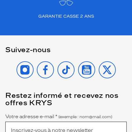
GARANTIE CASSE 2 ANS
Suivez-nous
INSTAGRAM
FACEBOOK
TIKTOK
YOUTUBE
X
Restez informé et recevez nos
(Ce
champ
offres KRYS
est
Name
obligatoire)
Votre adresse e-mail
*
(exemple : nom@mail.com)