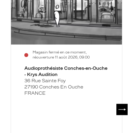
-
Krys
Audition
Magasin fermé en ce moment,
réouverture 11 août 2026, 09:00
Audioprothésiste Conches-en-Ouche
- Krys Audition
36 Rue Sainte Foy
27190 Conches En Ouche
FRANCE
SUIV