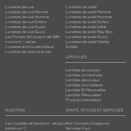
Lunettes de vue
Lunettes de soleil
Lunettes de vue Femme
Lunettes de soleil Femme
Lunettes de vue Homme
Lunettes de soleil Homme
Lunettes de vue Enfant
Lunettes de soleil Enfant
Lunettes de vue Guess
Lunettes de soleil bébé
Lunettes de vue Gucci
Lunettes de soleil Ray-Ban
Les Forfaits [K] à partir de 39€ -
Lunettes de soleil Gucci
monture + verres
Lunettes de soleil Oakley
Lunettes anti-lumière bleue
Soldes
Lunettes de sport à la vue
LENTILLES
Lentilles de contact
Lentilles correctrices
Lentilles de couleur
Lentilles Journalières
Lentilles Bi Mensuelles
Lentilles Mensuelles
Produits d'entretien
AUDITION
SANTÉ, STYLES ET SERVICES
Les troubles de l’audition : de quoi
Nos Conseils Visagisme
parle-t-on ?
Services Krys