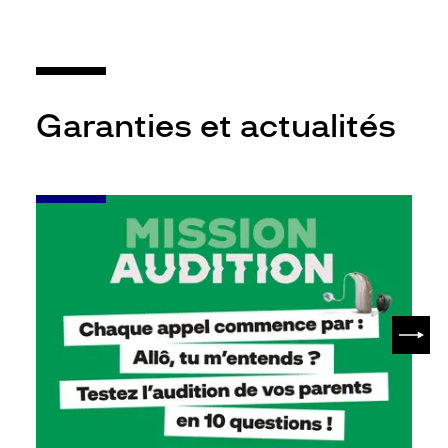
Garanties et actualités
-
Leur
audition
mérite
votre
attention
SUIV