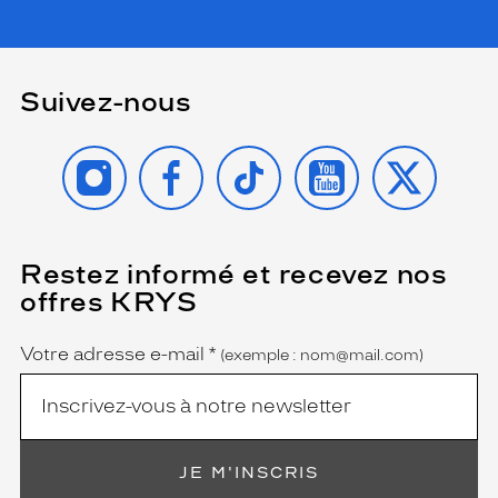
Suivez-nous
INSTAGRAM
FACEBOOK
TIKTOK
YOUTUBE
X
Restez informé et recevez nos
(Ce
champ
offres KRYS
est
Name
obligatoire)
Votre adresse e-mail
*
(exemple : nom@mail.com)
JE M'INSCRIS