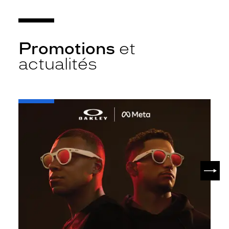
Promotions
et
actualités
-
Oakley
META
SUIV