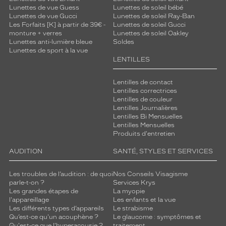
Lunettes de vue Guess
Lunettes de soleil bébé
Lunettes de vue Gucci
Lunettes de soleil Ray-Ban
Les Forfaits [K] à partir de 39€ -
Lunettes de soleil Gucci
monture + verres
Lunettes de soleil Oakley
Lunettes anti-lumière bleue
Soldes
Lunettes de sport à la vue
LENTILLES
Lentilles de contact
Lentilles correctrices
Lentilles de couleur
Lentilles Journalières
Lentilles Bi Mensuelles
Lentilles Mensuelles
Produits d'entretien
AUDITION
SANTÉ, STYLES ET SERVICES
Les troubles de l’audition : de quoi
Nos Conseils Visagisme
parle-t-on ?
Services Krys
Les grandes étapes de
La myopie
l'appareillage
Les enfants et la vue
Les différents types d’appareils
Le strabisme
Qu’est-ce qu'un acouphène ?
Le glaucome : symptômes et
Qu'est-ce que l'hyperacousie ?
traitement