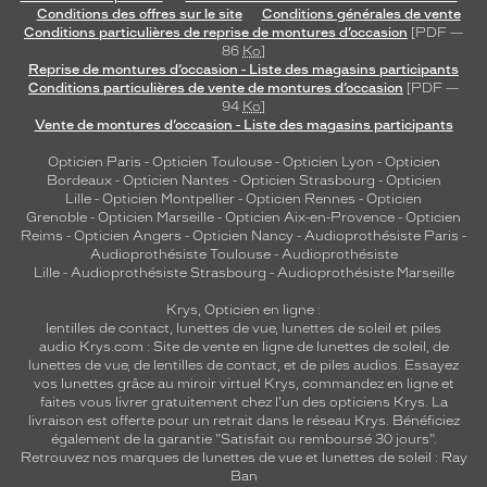
Conditions des offres sur le site
Conditions générales de vente
Conditions particulières de reprise de montures d’occasion
[PDF —
86
Ko
]
Reprise de montures d’occasion - Liste des magasins participants
Conditions particulières de vente de montures d’occasion
[PDF —
94
Ko
]
Vente de montures d’occasion - Liste des magasins participants
Opticien Paris
-
Opticien Toulouse
-
Opticien Lyon
-
Opticien
Bordeaux
-
Opticien Nantes
-
Opticien Strasbourg
-
Opticien
Lille
-
Opticien Montpellier
-
Opticien Rennes
-
Opticien
Grenoble
-
Opticien Marseille
-
Opticien Aix-en-Provence
-
Opticien
Reims
-
Opticien Angers
-
Opticien Nancy
-
Audioprothésiste Paris
-
Audioprothésiste Toulouse
-
Audioprothésiste
Lille
-
Audioprothésiste Strasbourg
-
Audioprothésiste Marseille
Krys, Opticien en ligne :
lentilles de contact
,
lunettes de vue
,
lunettes de soleil
et
piles
audio
Krys.com : Site de vente en ligne de lunettes de soleil, de
lunettes de vue, de
lentilles de contact
, et de piles audios. Essayez
vos lunettes grâce au miroir virtuel Krys, commandez en ligne et
faites vous livrer gratuitement chez l'un des opticiens Krys. La
livraison est offerte pour un retrait dans le réseau Krys. Bénéficiez
également de la garantie "Satisfait ou remboursé 30 jours".
Retrouvez nos marques de lunettes de vue et
lunettes de soleil : Ray
Ban