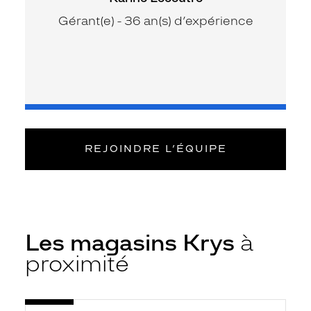
Gérant(e) - 36 an(s) d’expérience
REJOINDRE L’ÉQUIPE
Les magasins Krys
à
proximité
Voir
Opticien