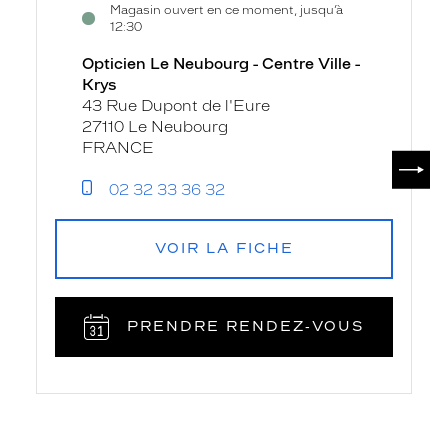
Magasin ouvert en ce moment, jusqu’à
la
Le
12:30
fiche
Neubourg
Opticien Le Neubourg - Centre Ville -
-
Krys
Centre
43 Rue Dupont de l'Eure
Ville
27110 Le Neubourg
-
FRANCE
SUIV
Krys
02 32 33 36 32
VOIR LA FICHE
PRENDRE RENDEZ‑VOUS