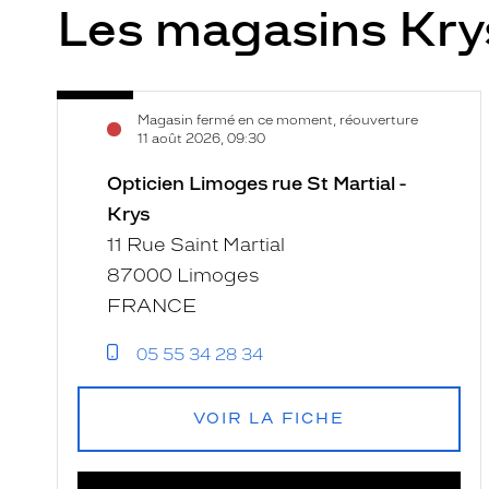
Les magasins Kr
Opticien
Voir
Magasin fermé en ce moment, réouverture
Limoges
la
11 août 2026, 09:30
rue
fiche
St
Opticien Limoges rue St Martial -
Martial
Krys
-
11 Rue Saint Martial
Krys
87000 Limoges
FRANCE
05 55 34 28 34
VOIR LA FICHE