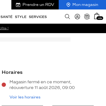
Prendre un RDV
Mon magasin
Mon
Afficher
SANTÉ
STYLE
SERVICES
vide
panie
la
recherche
fite !
Horaires
Magasin fermé en ce moment,
réouverture 11 août 2026, 09:00
Voir les horaires