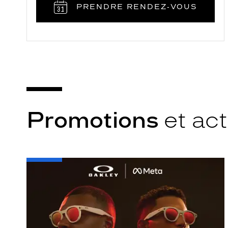
PRENDRE RENDEZ‑VOUS
Promotions
et act
-
Oakley
META