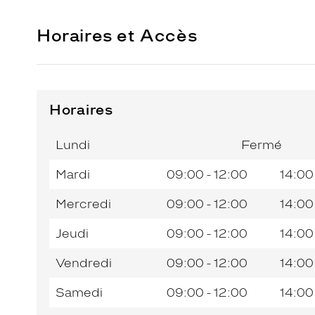
Horaires et Accès
Horaires
Horaires
Jour de
Horaires
de
la
du
l’après-
Lundi
Fermé
semaine
matin
midi
Mardi
09:00 - 12:00
14:00
Mercredi
09:00 - 12:00
14:00
Jeudi
09:00 - 12:00
14:00
Vendredi
09:00 - 12:00
14:00
Samedi
09:00 - 12:00
14:00