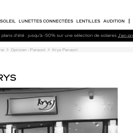
SOLEIL
LUNETTES CONNECTÉES
LENTILLES
AUDITION
plans d'été : jusqu’à -50% sur une sélection de solaires
J'en pro
ne
Opticien - Panazol
Krys Panazol
RYS