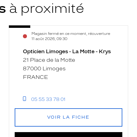
ys
à proximité
Opticien
Voir
Magasin fermé en ce moment, réouverture
Limoges
la
11 août 2026, 09:30
-
fiche
La
Opticien Limoges - La Motte - Krys
Motte
21 Place de la Motte
-
87000 Limoges
Krys
FRANCE
05 55 33 78 01
VOIR LA FICHE