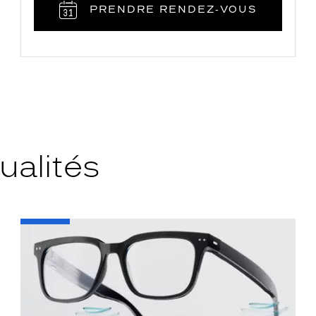
PRENDRE RENDEZ‑VOUS
ualités
-
Découvrez
les
nouvelles
lunettes
avec
assistant
d'écoute