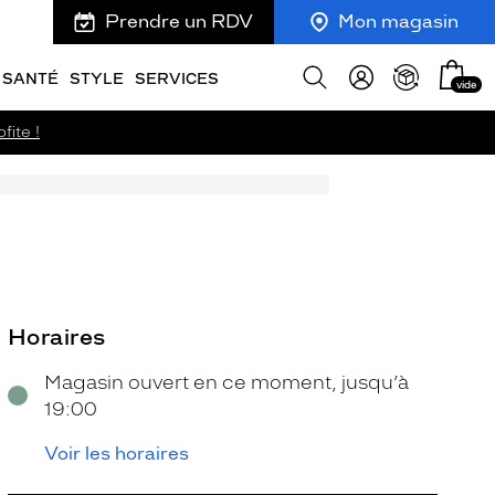
Prendre un RDV
Mon magasin
Mon
Afficher
SANTÉ
STYLE
SERVICES
vide
panie
la
recherche
fite !
Horaires
Magasin ouvert en ce moment, jusqu’à
19:00
Voir les horaires