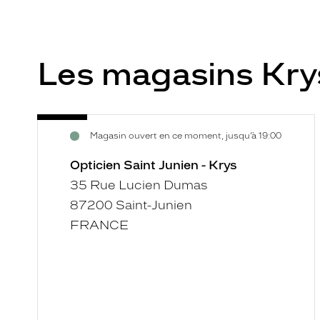
Les magasins Kr
Opticien
Voir
Magasin ouvert en ce moment, jusqu’à 19:00
Saint
la
Junien
fiche
Opticien Saint Junien - Krys
-
35 Rue Lucien Dumas
Krys
87200 Saint-Junien
FRANCE