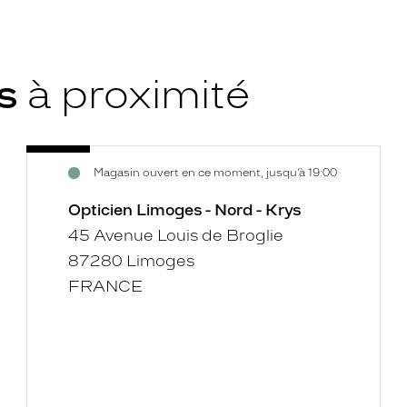
ys
à proximité
Opticien
Voir
Magasin ouvert en ce moment, jusqu’à 19:00
Limoges
la
-
fiche
Opticien Limoges - Nord - Krys
Nord
45 Avenue Louis de Broglie
-
87280 Limoges
Krys
FRANCE