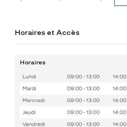
Horaires et Accès
Horaires
Horaires
Jour de
Horaires
de
la
du
l’après-
Lundi
09:00 - 13:00
14:00
semaine
matin
midi
Mardi
09:00 - 13:00
14:00
Mercredi
09:00 - 13:00
14:00
Jeudi
09:00 - 13:00
14:00
Vendredi
09:00 - 13:00
14:00