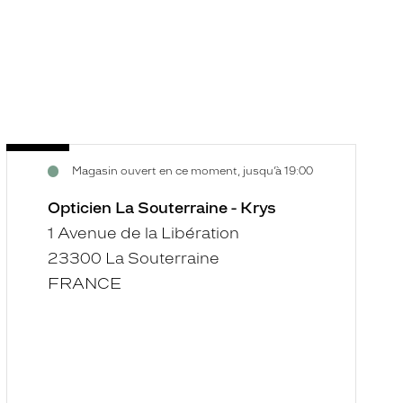
Opticien
O
Voir
V
Magasin ouvert en ce moment, jusqu’à 19:00
La
L
la
la
Souterraine
r
fiche
f
Opticien La Souterraine - Krys
-
S
1 Avenue de la Libération
Krys
M
23300 La Souterraine
-
FRANCE
K