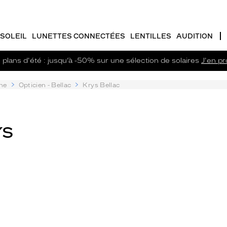
SOLEIL
LUNETTES CONNECTÉES
LENTILLES
AUDITION
plans d'été : jusqu’à -50% sur une sélection de solaires
J'en pro
ne
Opticien - Bellac
Krys Bellac
YS