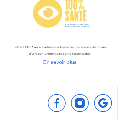
L’offre 100% Santé s’adresse à toutes les personnes disposant
d’une complémentaire santé responsable
En savoir plus
SUIVEZ‑NOUS
SUIVEZ‑NOUS
RETROUVEZ‑
SUR
SUR
SUR
FACEBOOK
INSTAGRAM
GOOGLE