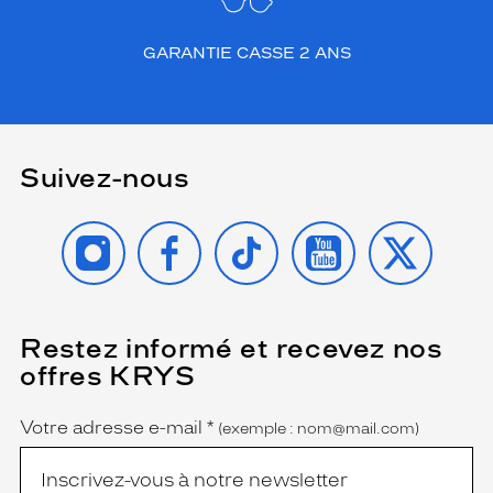
GARANTIE CASSE 2 ANS
Suivez-nous
INSTAGRAM
FACEBOOK
TIKTOK
YOUTUBE
X
Restez informé et recevez nos
(Ce
champ
offres KRYS
est
Name
obligatoire)
Votre adresse e-mail
*
(exemple : nom@mail.com)