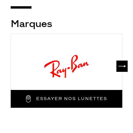
Marques
SUIV
ESSAYER NOS LUNETTES