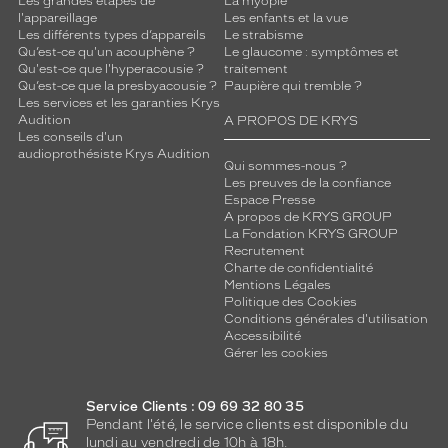
Les grandes étapes de
La myopie
l'appareillage
Les enfants et la vue
Les différents types d’appareils
Le strabisme
Qu’est-ce qu'un acouphène ?
Le glaucome : symptômes et
Qu'est-ce que l'hyperacousie ?
traitement
Qu’est-ce que la presbyacousie ?
Paupière qui tremble ?
Les services et les garanties Krys
Audition
A PROPOS DE KRYS
Les conseils d'un
audioprothésiste Krys Audition
Qui sommes-nous ?
Les preuves de la confiance
Espace Presse
A propos de KRYS GROUP
La Fondation KRYS GROUP
Recrutement
Charte de confidentialité
Mentions Légales
Politique des Cookies
Conditions générales d'utilisation
Accessibilité
Gérer les cookies
Service Clients : 09 69 32 80 35
Pendant l'été, le service clients est disponible du
lundi au vendredi de 10h à 18h.