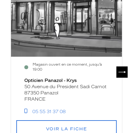
-
Krys
Magasin ouvert en ce moment, jusqu’à
SUIV
19:00
Opticien Panazol - Krys
50 Avenue du President Sadi Carnot
87350 Panazol
FRANCE
05 55 31 37 08
VOIR LA FICHE