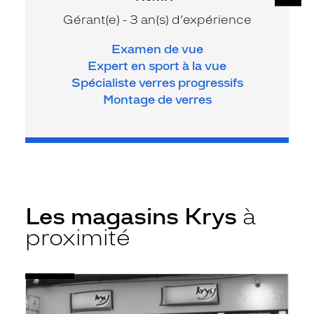
Gérant(e) - 3 an(s) d’expérience
Examen de vue
Expert en sport à la vue
Spécialiste verres progressifs
Montage de verres
Les magasins Krys
à
proximité
Voir
Opticien
la
Panazol
fiche