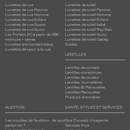
Lunettes de vue
Lunettes de soleil
Lunettes de vue Femme
Lunettes de soleil Femme
Lunettes de vue Homme
Lunettes de soleil Homme
Lunettes de vue Enfant
Lunettes de soleil Enfant
Lunettes de vue Guess
Lunettes de soleil bébé
Lunettes de vue Gucci
Lunettes de soleil Ray-Ban
Les Forfaits [K] à partir de 39€ -
Lunettes de soleil Gucci
monture + verres
Lunettes de soleil Oakley
Lunettes anti-lumière bleue
Soldes
Lunettes de sport à la vue
LENTILLES
Lentilles de contact
Lentilles correctrices
Lentilles de couleur
Lentilles Journalières
Lentilles Bi Mensuelles
Lentilles Mensuelles
Produits d'entretien
AUDITION
SANTÉ, STYLES ET SERVICES
Les troubles de l’audition : de quoi
Nos Conseils Visagisme
parle-t-on ?
Services Krys