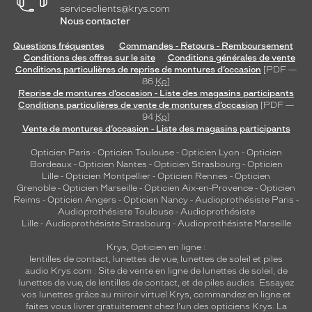
serviceclients@krys.com
Nous contacter
Questions fréquentes
Commandes - Retours - Remboursement
Conditions des offres sur le site
Conditions générales de vente
Conditions particulières de reprise de montures d’occasion
[PDF —
86
Ko
]
Reprise de montures d’occasion - Liste des magasins participants
Conditions particulières de vente de montures d’occasion
[PDF —
94
Ko
]
Vente de montures d’occasion - Liste des magasins participants
Opticien Paris
-
Opticien Toulouse
-
Opticien Lyon
-
Opticien
Bordeaux
-
Opticien Nantes
-
Opticien Strasbourg
-
Opticien
Lille
-
Opticien Montpellier
-
Opticien Rennes
-
Opticien
Grenoble
-
Opticien Marseille
-
Opticien Aix-en-Provence
-
Opticien
Reims
-
Opticien Angers
-
Opticien Nancy
-
Audioprothésiste Paris
-
Audioprothésiste Toulouse
-
Audioprothésiste
Lille
-
Audioprothésiste Strasbourg
-
Audioprothésiste Marseille
Krys, Opticien en ligne :
lentilles de contact
,
lunettes de vue
,
lunettes de soleil
et
piles
audio
Krys.com : Site de vente en ligne de lunettes de soleil, de
lunettes de vue, de
lentilles de contact
, et de piles audios. Essayez
vos lunettes grâce au miroir virtuel Krys, commandez en ligne et
faites vous livrer gratuitement chez l'un des opticiens Krys. La