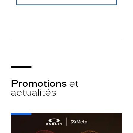
Promotions
et
actualités
-
Oakley
META