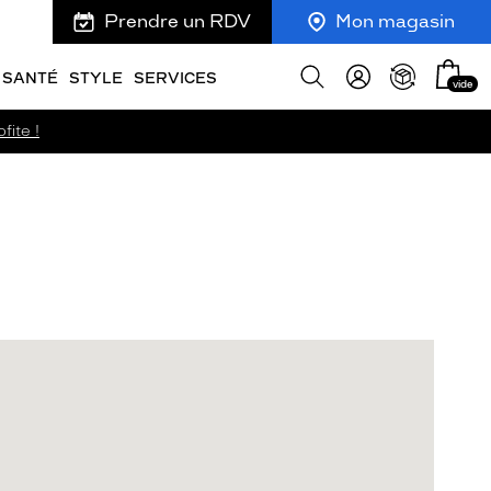
Prendre un RDV
Mon magasin
Mon
Afficher
SANTÉ
STYLE
SERVICES
vide
panie
la
recherche
fite !