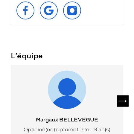
SUIVEZ‑NOUS
RETROUVEZ‑NOUS
SUIVEZ‑NOUS
SUR
SUR
SUR
FACEBOOK
GOOGLE
INSTAGRAM
L’équipe
SUIV
Margaux BELLEVEGUE
Opticien(ne) optométriste - 3 an(s)