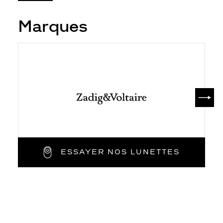
Marques
SUIV
ESSAYER NOS LUNETTES