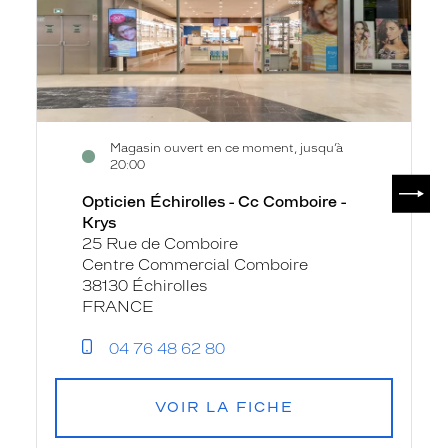
-
Krys
Magasin ouvert en ce moment, jusqu’à
20:00
SUIV
Opticien Échirolles - Cc Comboire -
Krys
25 Rue de Comboire
Centre Commercial Comboire
38130 Échirolles
FRANCE
04 76 48 62 80
VOIR LA FICHE