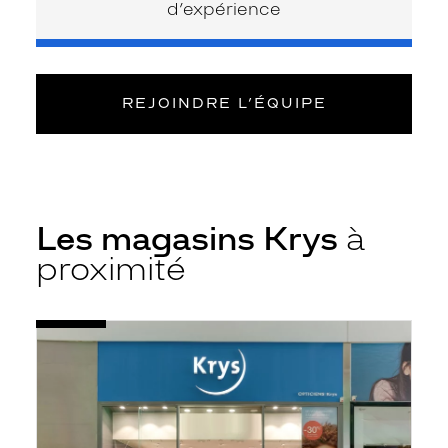
d’expérience
REJOINDRE L’ÉQUIPE
Les magasins Krys
à
proximité
Voir
Opticien
la
Échirolles
fiche
-
Cc
Comboire