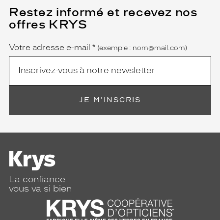
Restez informé et recevez nos
(Ce
champ
offres KRYS
est
Name
obligatoire)
Votre adresse e-mail
*
(exemple : nom@mail.com)
JE M'INSCRIS
La confiance
vous va si bien