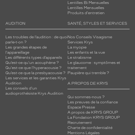
Lentilles Bi Mensuelles
Lentilles Mensuelles
Produits d'entretien
AUDITION
SANTÉ, STYLES ET SERVICES
Les troubles de l’audition : de quoi
Nos Conseils Visagisme
parle-t-on ?
Services Krys
Les grandes étapes de
La myopie
l'appareillage
Les enfants et la vue
Les différents types d’appareils
Le strabisme
Qu’est-ce qu'un acouphène ?
Le glaucome : symptômes et
Qu'est-ce que l'hyperacousie ?
traitement
Qu’est-ce que la presbyacousie ?
Paupière qui tremble ?
Les services et les garanties Krys
Audition
A PROPOS DE KRYS
Les conseils d'un
audioprothésiste Krys Audition
Qui sommes-nous ?
Les preuves de la confiance
Espace Presse
A propos de KRYS GROUP
La Fondation KRYS GROUP
Recrutement
Charte de confidentialité
Mentions Légales