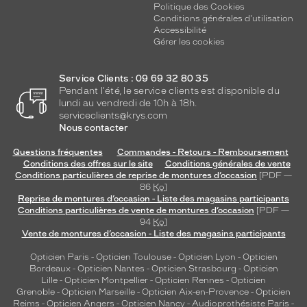
Politique des Cookies
Conditions générales d'utilisation
Accessibilité
Gérer les cookies
Service Clients : 09 69 32 80 35
Pendant l'été, le service clients est disponible du
lundi au vendredi de 10h à 18h.
serviceclients@krys.com
Nous contacter
Questions fréquentes
Commandes - Retours - Remboursement
Conditions des offres sur le site
Conditions générales de vente
Conditions particulières de reprise de montures d’occasion
[PDF —
86
Ko
]
Reprise de montures d’occasion - Liste des magasins participants
Conditions particulières de vente de montures d’occasion
[PDF —
94
Ko
]
Vente de montures d’occasion - Liste des magasins participants
Opticien Paris
-
Opticien Toulouse
-
Opticien Lyon
-
Opticien
Bordeaux
-
Opticien Nantes
-
Opticien Strasbourg
-
Opticien
Lille
-
Opticien Montpellier
-
Opticien Rennes
-
Opticien
Grenoble
-
Opticien Marseille
-
Opticien Aix-en-Provence
-
Opticien
Reims
-
Opticien Angers
-
Opticien Nancy
-
Audioprothésiste Paris
-