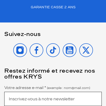
GARANTIE CASSE 2 ANS
Suivez-nous
INSTAGRAM
FACEBOOK
TIKTOK
YOUTUBE
X
Restez informé et recevez nos
(Ce
champ
offres KRYS
est
Name
obligatoire)
Votre adresse e-mail
*
(exemple : nom@mail.com)