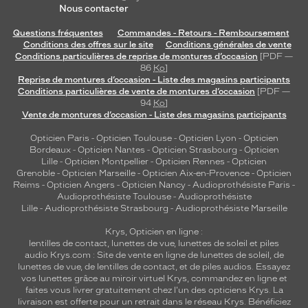
Nous contacter
Questions fréquentes
Commandes - Retours - Remboursement
Conditions des offres sur le site
Conditions générales de vente
Conditions particulières de reprise de montures d’occasion
[PDF —
86
Ko
]
Reprise de montures d’occasion - Liste des magasins participants
Conditions particulières de vente de montures d’occasion
[PDF —
94
Ko
]
Vente de montures d’occasion - Liste des magasins participants
Opticien Paris
-
Opticien Toulouse
-
Opticien Lyon
-
Opticien
Bordeaux
-
Opticien Nantes
-
Opticien Strasbourg
-
Opticien
Lille
-
Opticien Montpellier
-
Opticien Rennes
-
Opticien
Grenoble
-
Opticien Marseille
-
Opticien Aix-en-Provence
-
Opticien
Reims
-
Opticien Angers
-
Opticien Nancy
-
Audioprothésiste Paris
-
Audioprothésiste Toulouse
-
Audioprothésiste
Lille
-
Audioprothésiste Strasbourg
-
Audioprothésiste Marseille
Krys, Opticien en ligne :
lentilles de contact
,
lunettes de vue
,
lunettes de soleil
et
piles
audio
Krys.com : Site de vente en ligne de lunettes de soleil, de
lunettes de vue, de
lentilles de contact
, et de piles audios. Essayez
vos lunettes grâce au miroir virtuel Krys, commandez en ligne et
faites vous livrer gratuitement chez l'un des opticiens Krys. La
livraison est offerte pour un retrait dans le réseau Krys. Bénéficiez