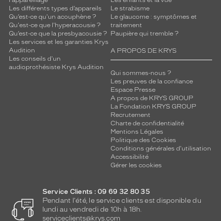
l'appareillage
Les enfants et la vue
Les différents types d’appareils
Le strabisme
Qu’est-ce qu'un acouphène ?
Le glaucome : symptômes et
Qu'est-ce que l'hyperacousie ?
traitement
Qu’est-ce que la presbyacousie ?
Paupière qui tremble ?
Les services et les garanties Krys
Audition
A PROPOS DE KRYS
Les conseils d'un
audioprothésiste Krys Audition
Qui sommes-nous ?
Les preuves de la confiance
Espace Presse
A propos de KRYS GROUP
La Fondation KRYS GROUP
Recrutement
Charte de confidentialité
Mentions Légales
Politique des Cookies
Conditions générales d'utilisation
Accessibilité
Gérer les cookies
Service Clients : 09 69 32 80 35
Pendant l'été, le service clients est disponible du
lundi au vendredi de 10h à 18h.
serviceclients@krys.com