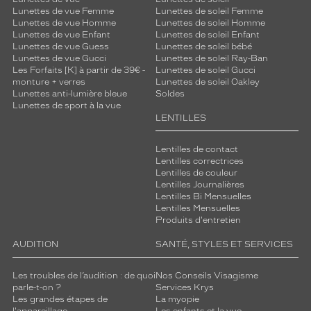
Lunettes de vue Femme
Lunettes de soleil Femme
Lunettes de vue Homme
Lunettes de soleil Homme
Lunettes de vue Enfant
Lunettes de soleil Enfant
Lunettes de vue Guess
Lunettes de soleil bébé
Lunettes de vue Gucci
Lunettes de soleil Ray-Ban
Les Forfaits [K] à partir de 39€ -
Lunettes de soleil Gucci
monture + verres
Lunettes de soleil Oakley
Lunettes anti-lumière bleue
Soldes
Lunettes de sport à la vue
LENTILLES
Lentilles de contact
Lentilles correctrices
Lentilles de couleur
Lentilles Journalières
Lentilles Bi Mensuelles
Lentilles Mensuelles
Produits d'entretien
AUDITION
SANTÉ, STYLES ET SERVICES
Les troubles de l’audition : de quoi
Nos Conseils Visagisme
parle-t-on ?
Services Krys
Les grandes étapes de
La myopie