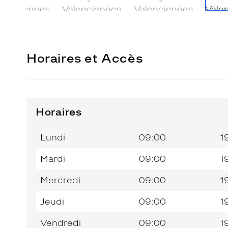
Horaires et Accès
Horaires
Horaires
Horaires
Jour de
Jour de
Horaires
Horaires
de
de
la
la
du
du
l’après-
l’après-
Lundi
09:00
1
semaine
semaine
matin
matin
midi
midi
Mardi
09:00
1
Mercredi
09:00
1
Jeudi
09:00
1
Vendredi
09:00
1