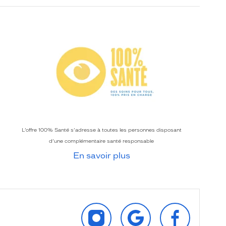
L’offre 100% Santé s’adresse à toutes les personnes disposant
d’une complémentaire santé responsable
En savoir plus
SUIVEZ‑NOUS
RETROUVEZ‑NOUS
SUIVEZ‑NOU
SUR
SUR
SUR
INSTAGRAM
GOOGLE
FACEBOOK