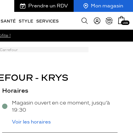
Prendre un RDV
Mon magasin
Mon
Afficher
SANTÉ
STYLE
SERVICES
vide
panie
la
recherche
fite !
 Carrefour
EFOUR - KRYS
Horaires
Magasin ouvert en ce moment, jusqu’à
19:30
Voir les horaires