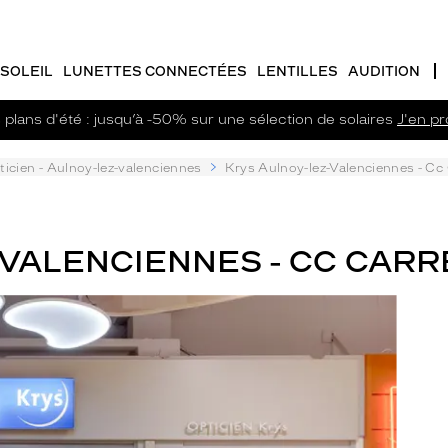
SOLEIL
LUNETTES CONNECTÉES
LENTILLES
AUDITION
plans d'été : jusqu’à -50% sur une sélection de solaires
J'en pro
ticien - Aulnoy-lez-valenciennes
Krys Aulnoy-lez-Valenciennes - Cc
-VALENCIENNES - CC CARR