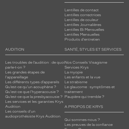
Lentilles de contact
Lentilles correctrices
Lentilles de couleur
Lentilles Journalières
Lentilles Bi Mensuelles
Lentilles Mensuelles
Produits d'entretien
AUDITION
SANTÉ, STYLES ET SERVICES
Les troubles de l’audition : de quoi
Nos Conseils Visagisme
parle-t-on ?
Services Krys
Les grandes étapes de
La myopie
l'appareillage
Les enfants et la vue
Les différents types d’appareils
Le strabisme
Qu’est-ce qu'un acouphène ?
Le glaucome : symptômes et
Qu'est-ce que l'hyperacousie ?
traitement
Qu’est-ce que la presbyacousie ?
Paupière qui tremble ?
Les services et les garanties Krys
Audition
A PROPOS DE KRYS
Les conseils d'un
audioprothésiste Krys Audition
Qui sommes-nous ?
Les preuves de la confiance