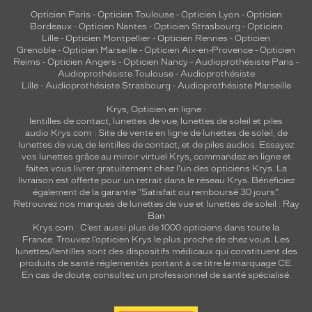
Opticien Paris
-
Opticien Toulouse
-
Opticien Lyon
-
Opticien
Bordeaux
-
Opticien Nantes
-
Opticien Strasbourg
-
Opticien
Lille
-
Opticien Montpellier
-
Opticien Rennes
-
Opticien
Grenoble
-
Opticien Marseille
-
Opticien Aix-en-Provence
-
Opticien
Reims
-
Opticien Angers
-
Opticien Nancy
-
Audioprothésiste Paris
-
Audioprothésiste Toulouse
-
Audioprothésiste
Lille
-
Audioprothésiste Strasbourg
-
Audioprothésiste Marseille
Krys, Opticien en ligne :
lentilles de contact
,
lunettes de vue
,
lunettes de soleil
et
piles
audio
Krys.com : Site de vente en ligne de lunettes de soleil, de
lunettes de vue, de
lentilles de contact
, et de piles audios. Essayez
vos lunettes grâce au miroir virtuel Krys, commandez en ligne et
faites vous livrer gratuitement chez l'un des opticiens Krys. La
livraison est offerte pour un retrait dans le réseau Krys. Bénéficiez
également de la garantie "Satisfait ou remboursé 30 jours".
Retrouvez nos marques de lunettes de vue et
lunettes de soleil : Ray
Ban
Krys.com : C’est aussi plus de 1000 opticiens dans toute la
France.
Trouvez l’opticien Krys le plus proche de chez vous
. Les
lunettes/lentilles sont des dispositifs médicaux qui constituent des
produits de santé réglementés portant à ce titre le marquage CE.
En cas de doute, consultez un professionnel de santé spécialisé.