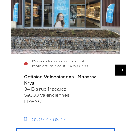
-
Krys
Magasin fermé en ce moment,
SUIV
réouverture 7 août 2026, 09:30
Opticien Valenciennes - Macarez -
Krys
34 Bis rue Macarez
59300 Valenciennes
FRANCE
03 27 47 06 47