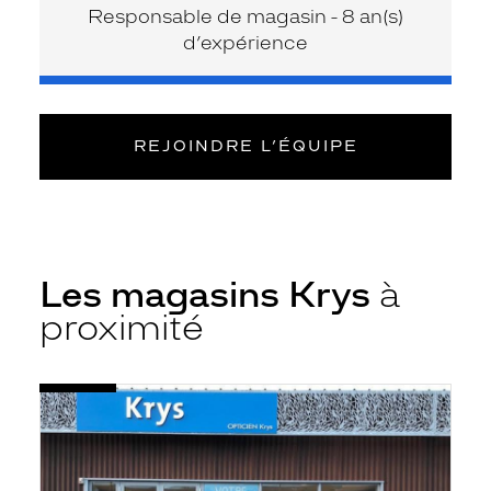
Responsable de magasin - 8 an(s)
d’expérience
REJOINDRE L’ÉQUIPE
Les magasins Krys
à
proximité
Voir
Opticien
la
Valenciennes
fiche
-
Macarez