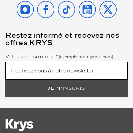
INSTAGRAM
FACEBOOK
TIKTOK
YOUTUBE
X
Restez informé et recevez nos
(Ce
champ
offres KRYS
est
Name
obligatoire)
Votre adresse e-mail
*
(exemple : nom@mail.com)
JE M'INSCRIS