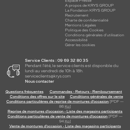
Espace Presse
A propos de KRYS GROUP
La Fondation KRYS GROUP
Recrutement
Charte de confidentialité
Mentions Légales
Politique des Cookies
Conditions générales d'utilisation
Accessibilité
Gérer les cookies
Service Clients : 09 69 32 80 35
Pendant l'été, le service clients est disponible du
lundi au vendredi de 10h à 18h.
serviceclients@krys.com
Nous contacter
Questions fréquentes
Commandes - Retours - Remboursement
Conditions des offres sur le site
Conditions générales de vente
Conditions particulières de reprise de montures d’occasion
[PDF —
86
Ko
]
Reprise de montures d’occasion - Liste des magasins participants
Conditions particulières de vente de montures d’occasion
[PDF —
94
Ko
]
Vente de montures d’occasion - Liste des magasins participants