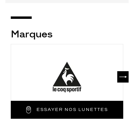
Marques
SUIV
ESSAYER NOS LUNETTES