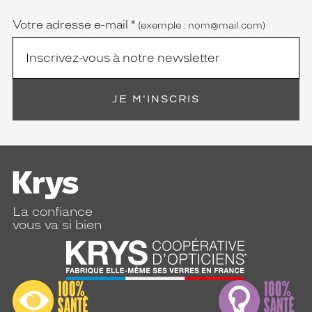
obligatoire)
Votre adresse e-mail
*
(exemple : nom@mail.com)
JE M'INSCRIS
La confiance
vous va si bien