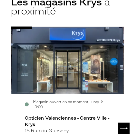
Les magasins Krys
à
proximité
Voir
Opticien
la
Valenciennes
fiche
-
Centre
Ville
-
Krys
Magasin ouvert en ce moment, jusqu’à
19:00
Opticien Valenciennes - Centre Ville -
Krys
SUIV
15 Rue du Quesnoy