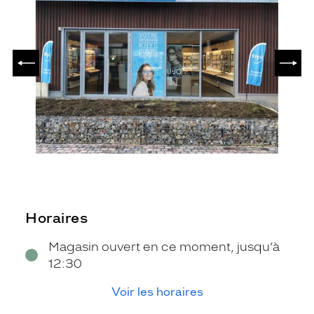
PRÉCÉDENT
SUIV
Horaires
Magasin ouvert en ce moment, jusqu’à
12:30
Voir les horaires