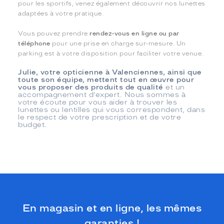
pour les sportifs, venez également découvrir nos lunettes
adaptées à votre pratique.
Vous pouvez prendre
rendez-vous en ligne ou par
téléphone
pour une prise en charge sur-mesure. Un
parking est à votre disposition pour faciliter votre venue.
Julie, votre opticienne à Valenciennes, ainsi que
toute son équipe, mettent tout en œuvre pour
vous proposer des produits de qualité
et un
accompagnement d’expert. Nous sommes à
votre écoute pour vous aider à trouver les
lunettes ou lentilles qui vous correspondent, dans
le respect de votre prescription et de votre
budget.
En magasin et en ligne, les mêmes
garanties !