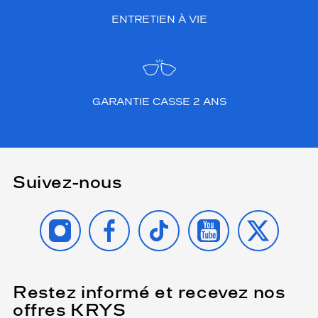
ENTRETIEN À VIE
GARANTIE CASSE 2 ANS
Suivez-nous
INSTAGRAM
FACEBOOK
TIKTOK
YOUTUBE
X
Restez informé et recevez nos
(Ce
champ
offres KRYS
est
Name