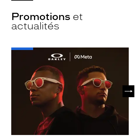
Promotions
et
actualités
-
Oakley
META
SUIV