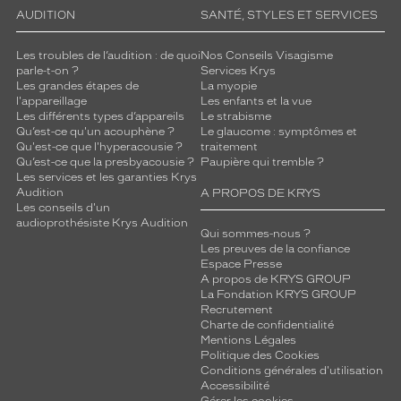
AUDITION
SANTÉ, STYLES ET SERVICES
Les troubles de l’audition : de quoi
Nos Conseils Visagisme
parle-t-on ?
Services Krys
Les grandes étapes de
La myopie
l'appareillage
Les enfants et la vue
Les différents types d’appareils
Le strabisme
Qu’est-ce qu'un acouphène ?
Le glaucome : symptômes et
Qu'est-ce que l'hyperacousie ?
traitement
Qu’est-ce que la presbyacousie ?
Paupière qui tremble ?
Les services et les garanties Krys
Audition
A PROPOS DE KRYS
Les conseils d'un
audioprothésiste Krys Audition
Qui sommes-nous ?
Les preuves de la confiance
Espace Presse
A propos de KRYS GROUP
La Fondation KRYS GROUP
Recrutement
Charte de confidentialité
Mentions Légales
Politique des Cookies
Conditions générales d'utilisation
Accessibilité