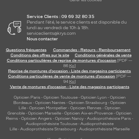
Gérer les cookies
Service Clients : 09 69 32 80 35
Pendant l'été, le service clients est disponible du
lundi au vendredi de 10h à 18h.
serviceclients@krys.com
Nous contacter
Questions fréquentes
Commandes - Retours - Remboursement
Conditions des offres sur le site
Conditions générales de vente
Conditions particulières de reprise de montures d’occasion
[PDF —
86
Ko
]
Reprise de montures d’occasion - Liste des magasins participants
Conditions particulières de vente de montures d’occasion
[PDF —
94
Ko
]
Vente de montures d’occasion - Liste des magasins participants
Opticien Paris
-
Opticien Toulouse
-
Opticien Lyon
-
Opticien
Bordeaux
-
Opticien Nantes
-
Opticien Strasbourg
-
Opticien
Lille
-
Opticien Montpellier
-
Opticien Rennes
-
Opticien
Grenoble
-
Opticien Marseille
-
Opticien Aix-en-Provence
-
Opticien
Reims
-
Opticien Angers
-
Opticien Nancy
-
Audioprothésiste Paris
-
Audioprothésiste Toulouse
-
Audioprothésiste
Lille
-
Audioprothésiste Strasbourg
-
Audioprothésiste Marseille