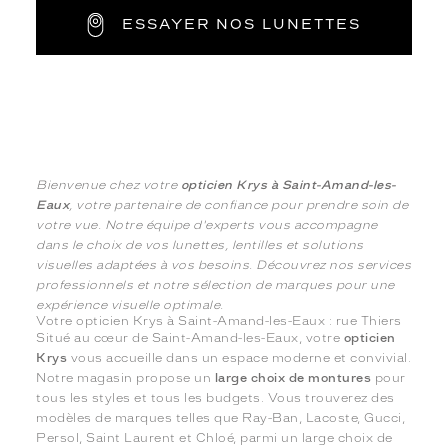
ESSAYER NOS LUNETTES
Bienvenue chez votre
opticien Krys à Saint-Amand-les-
Eaux
, votre partenaire de confiance pour prendre soin de
votre vue. Notre équipe d'experts vous accompagne
dans le choix de vos lunettes, lentilles et solutions
visuelles adaptées à vos besoins. Découvrez nos services
professionnels et notre sélection de marques pour une
expérience visuelle optimale.
Votre opticien Krys à Saint-Amand-les-Eaux : rue Thiers
Situé au cœur de Saint-Amand-les-Eaux, votre
opticien
Krys
vous accueille dans un espace moderne et convivial.
Notre magasin propose un
large choix de montures
pour
tous les styles et tous les budgets. Vous trouverez des
modèles de marques telles que Ray-Ban, Lacoste, Gucci,
Persol, Saint Laurent et Chloé, parmi un large choix de