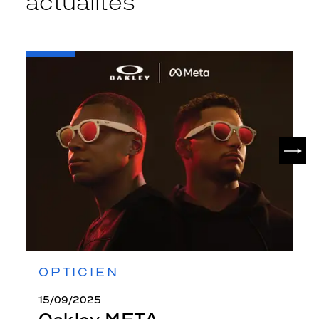
actualités
-
Oakley
META
SUIV
OPTICIEN
15/09/2025