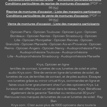
Conditions particulières de reprise de montures d’occasion
[PDF —
86
Ko
]
Reprise de montures d’occasion - Liste des magasins participants
Conditions particulières de vente de montures d’occasion
[PDF —
94
Ko
]
Vente de montures d’occasion - Liste des magasins participants
Opticien Paris
-
Opticien Toulouse
-
Opticien Lyon
-
Opticien
Bordeaux
-
Opticien Nantes
-
Opticien Strasbourg
-
Opticien
Lille
-
Opticien Montpellier
-
Opticien Rennes
-
Opticien
Grenoble
-
Opticien Marseille
-
Opticien Aix-en-Provence
-
Opticien
Reims
-
Opticien Angers
-
Opticien Nancy
-
Audioprothésiste Paris
-
Audioprothésiste Toulouse
-
Audioprothésiste
Lille
-
Audioprothésiste Strasbourg
-
Audioprothésiste Marseille
Krys, Opticien en ligne :
lentilles de contact
,
lunettes de vue
,
lunettes de soleil
et
piles
audio
Krys.com : Site de vente en ligne de lunettes de soleil, de
lunettes de vue, de
lentilles de contact
, et de piles audios. Essayez
vos lunettes grâce au miroir virtuel Krys, commandez en ligne et
faites vous livrer gratuitement chez l'un des opticiens Krys. La
livraison est offerte pour un retrait dans le réseau Krys. Bénéficiez
également de la garantie "Satisfait ou remboursé 30 jours".
Retrouvez nos marques de lunettes de vue et
lunettes de soleil : Ray
Ban
Krys.com : C’est aussi plus de 1000 opticiens dans toute la