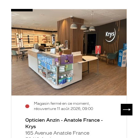
Voir
Opticien
la
Anzin
fiche
-
Anatole
France
-
Krys
Magasin fermé en ce moment,
SUIV
réouverture 11 août 2026, 09:00
Opticien Anzin - Anatole France -
Krys
165 Avenue Anatole France