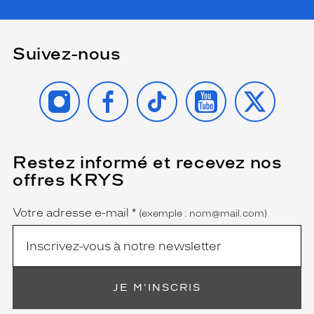
Suivez-nous
INSTAGRAM
FACEBOOK
TIKTOK
YOUTUBE
X
Restez informé et recevez nos
(Ce
champ
offres KRYS
est
Name
obligatoire)
Votre adresse e-mail
*
(exemple : nom@mail.com)
JE M'INSCRIS