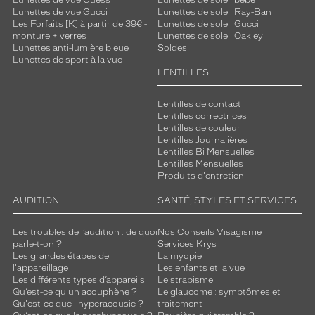
Lunettes de vue Guess
Lunettes de soleil bébé
Lunettes de vue Gucci
Lunettes de soleil Ray-Ban
Les Forfaits [K] à partir de 39€ -
Lunettes de soleil Gucci
monture + verres
Lunettes de soleil Oakley
Lunettes anti-lumière bleue
Soldes
Lunettes de sport à la vue
LENTILLES
Lentilles de contact
Lentilles correctrices
Lentilles de couleur
Lentilles Journalières
Lentilles Bi Mensuelles
Lentilles Mensuelles
Produits d'entretien
AUDITION
SANTÉ, STYLES ET SERVICES
Les troubles de l’audition : de quoi
Nos Conseils Visagisme
parle-t-on ?
Services Krys
Les grandes étapes de
La myopie
l'appareillage
Les enfants et la vue
Les différents types d’appareils
Le strabisme
Qu’est-ce qu'un acouphène ?
Le glaucome : symptômes et
Qu'est-ce que l'hyperacousie ?
traitement