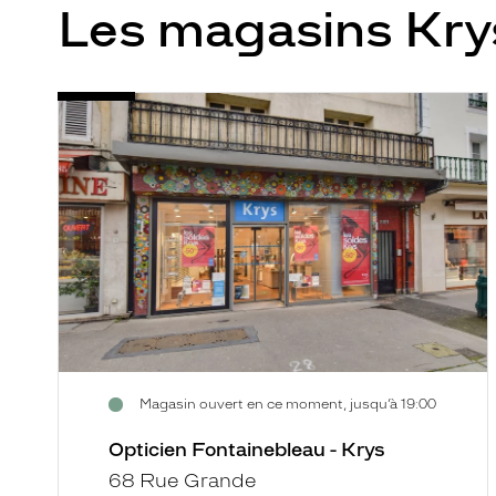
Les magasins Kr
Opticien
Voir
Fontainebleau
la
-
fiche
Krys
Magasin ouvert en ce moment, jusqu’à 19:00
Opticien Fontainebleau - Krys
68 Rue Grande