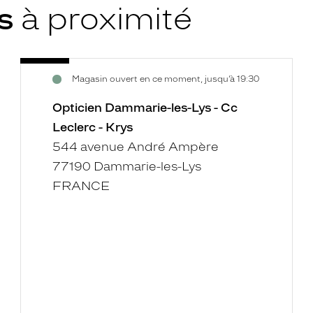
ys
à proximité
Opticien
Voir
Magasin ouvert en ce moment, jusqu’à 19:30
Dammarie-
la
les-
fiche
Opticien Dammarie-les-Lys - Cc
Lys
Leclerc - Krys
-
544 avenue André Ampère
Cc
77190 Dammarie-les-Lys
Leclerc
-
FRANCE
Krys