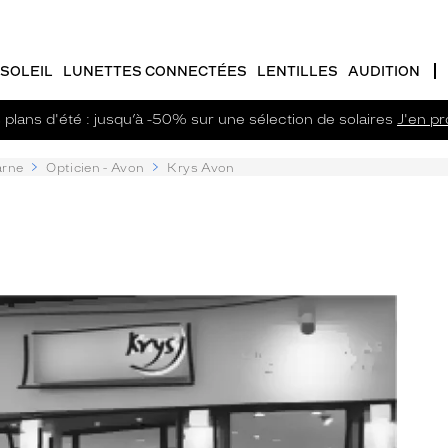
SOLEIL
LUNETTES CONNECTÉES
LENTILLES
AUDITION
plans d'été : jusqu’à -50% sur une sélection de solaires
J'en pro
arne
Opticien - Avon
Krys Avon