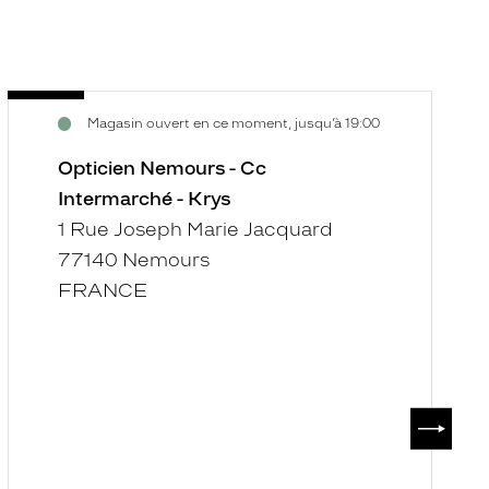
Opticien
O
Voir
V
Magasin ouvert en ce moment, jusqu’à 19:00
Nemours
M
la
la
-
-
fiche
f
Opticien Nemours - Cc
Cc
C
Intermarché - Krys
Intermarché
-
1 Rue Joseph Marie Jacquard
-
K
77140 Nemours
Krys
FRANCE
SUIVAN