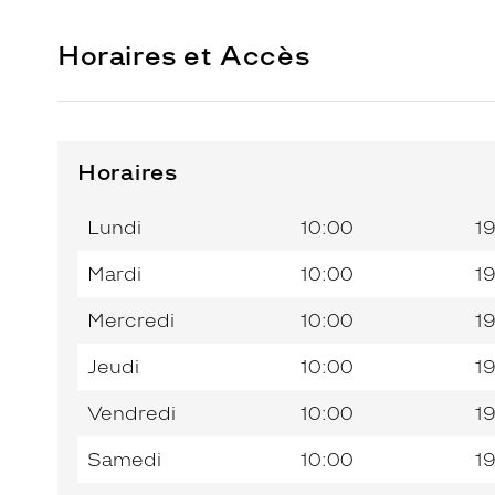
Horaires et Accès
Horaires
Horaires
Jour de
Horaires
de
la
du
l’après-
Lundi
10:00
1
semaine
matin
midi
Mardi
10:00
1
Mercredi
10:00
1
Jeudi
10:00
1
Vendredi
10:00
1
Samedi
10:00
1