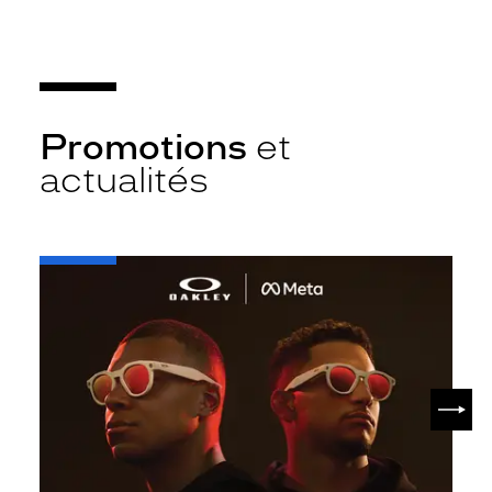
Promotions
et
actualités
-
Oakley
META
SUIV