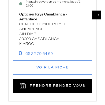
Magasin ouvert en ce moment, jusqu’à
21:00
SUIV
Opticien Krys Casablanca -
Anfaplace
CENTRE COMMERCIALE
ANFAPLACE
AIN DIAB
20000 CASABLANCA
MAROC
05 22 79 64 69
VOIR LA FICHE
PRENDRE RENDEZ‑VOUS