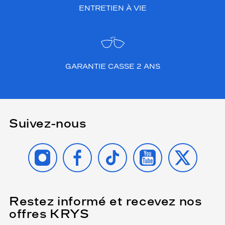
ENTRETIEN À VIE
GARANTIE CASSE 2 ANS
Suivez-nous
INSTAGRAM
FACEBOOK
TIKTOK
YOUTUBE
X
Restez informé et recevez nos
(Ce
champ
offres KRYS
est
Name
obligatoire)