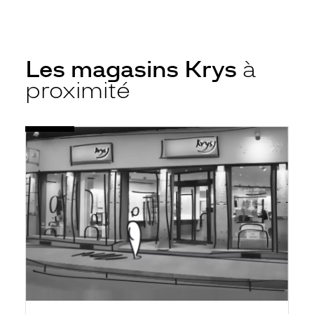
Les magasins Krys
à
proximité
Voir
Opticien
la
Krys
fiche
Casablanca
-
Anfaplace