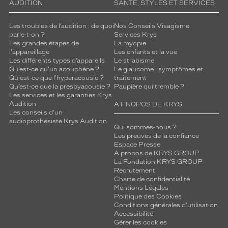
AUDITION
SANTÉ, STYLES ET SERVICES
Les troubles de l’audition : de quoi
Nos Conseils Visagisme
parle-t-on ?
Services Krys
Les grandes étapes de
La myopie
l'appareillage
Les enfants et la vue
Les différents types d’appareils
Le strabisme
Qu’est-ce qu'un acouphène ?
Le glaucome : symptômes et
Qu'est-ce que l'hyperacousie ?
traitement
Qu’est-ce que la presbyacousie ?
Paupière qui tremble ?
Les services et les garanties Krys
Audition
A PROPOS DE KRYS
Les conseils d'un
audioprothésiste Krys Audition
Qui sommes-nous ?
Les preuves de la confiance
Espace Presse
A propos de KRYS GROUP
La Fondation KRYS GROUP
Recrutement
Charte de confidentialité
Mentions Légales
Politique des Cookies
Conditions générales d'utilisation
Accessibilité
Gérer les cookies