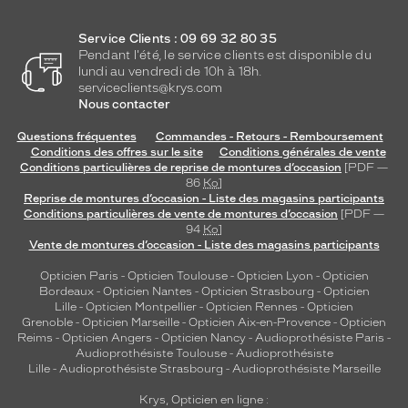
Service Clients : 09 69 32 80 35
Pendant l'été, le service clients est disponible du
lundi au vendredi de 10h à 18h.
serviceclients@krys.com
Nous contacter
Questions fréquentes
Commandes - Retours - Remboursement
Conditions des offres sur le site
Conditions générales de vente
Conditions particulières de reprise de montures d’occasion
[PDF —
86
Ko
]
Reprise de montures d’occasion - Liste des magasins participants
Conditions particulières de vente de montures d’occasion
[PDF —
94
Ko
]
Vente de montures d’occasion - Liste des magasins participants
Opticien Paris
-
Opticien Toulouse
-
Opticien Lyon
-
Opticien
Bordeaux
-
Opticien Nantes
-
Opticien Strasbourg
-
Opticien
Lille
-
Opticien Montpellier
-
Opticien Rennes
-
Opticien
Grenoble
-
Opticien Marseille
-
Opticien Aix-en-Provence
-
Opticien
Reims
-
Opticien Angers
-
Opticien Nancy
-
Audioprothésiste Paris
-
Audioprothésiste Toulouse
-
Audioprothésiste
Lille
-
Audioprothésiste Strasbourg
-
Audioprothésiste Marseille
Krys, Opticien en ligne :