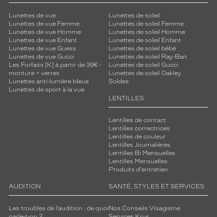
Lunettes de vue
Lunettes de soleil
Lunettes de vue Femme
Lunettes de soleil Femme
Lunettes de vue Homme
Lunettes de soleil Homme
Lunettes de vue Enfant
Lunettes de soleil Enfant
Lunettes de vue Guess
Lunettes de soleil bébé
Lunettes de vue Gucci
Lunettes de soleil Ray-Ban
Les Forfaits [K] à partir de 39€ -
Lunettes de soleil Gucci
monture + verres
Lunettes de soleil Oakley
Lunettes anti-lumière bleue
Soldes
Lunettes de sport à la vue
LENTILLES
Lentilles de contact
Lentilles correctrices
Lentilles de couleur
Lentilles Journalières
Lentilles Bi Mensuelles
Lentilles Mensuelles
Produits d'entretien
AUDITION
SANTÉ, STYLES ET SERVICES
Les troubles de l’audition : de quoi
Nos Conseils Visagisme
parle-t-on ?
Services Krys