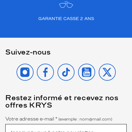
GARANTIE CASSE 2 ANS
Suivez-nous
INSTAGRAM
FACEBOOK
TIKTOK
YOUTUBE
X
Restez informé et recevez nos
(Ce
champ
offres KRYS
est
Name
obligatoire)
Votre adresse e-mail
*
(exemple : nom@mail.com)