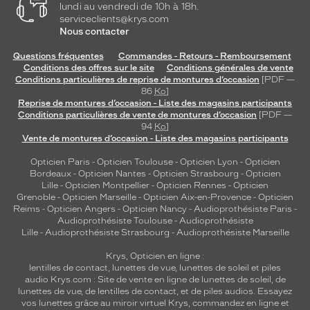
lundi au vendredi de 10h à 18h.
serviceclients@krys.com
Nous contacter
Questions fréquentes
Commandes - Retours - Remboursement
Conditions des offres sur le site
Conditions générales de vente
Conditions particulières de reprise de montures d’occasion
[PDF —
86
Ko
]
Reprise de montures d’occasion - Liste des magasins participants
Conditions particulières de vente de montures d’occasion
[PDF —
94
Ko
]
Vente de montures d’occasion - Liste des magasins participants
Opticien Paris
-
Opticien Toulouse
-
Opticien Lyon
-
Opticien
Bordeaux
-
Opticien Nantes
-
Opticien Strasbourg
-
Opticien
Lille
-
Opticien Montpellier
-
Opticien Rennes
-
Opticien
Grenoble
-
Opticien Marseille
-
Opticien Aix-en-Provence
-
Opticien
Reims
-
Opticien Angers
-
Opticien Nancy
-
Audioprothésiste Paris
-
Audioprothésiste Toulouse
-
Audioprothésiste
Lille
-
Audioprothésiste Strasbourg
-
Audioprothésiste Marseille
Krys, Opticien en ligne :
lentilles de contact
,
lunettes de vue
,
lunettes de soleil
et
piles
audio
Krys.com : Site de vente en ligne de lunettes de soleil, de
lunettes de vue, de
lentilles de contact
, et de piles audios. Essayez
vos lunettes grâce au miroir virtuel Krys, commandez en ligne et