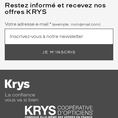
Restez informé et recevez nos
(Ce
champ
offres KRYS
est
Name
obligatoire)
Votre adresse e-mail
*
(exemple : nom@mail.com)
JE M'INSCRIS
La confiance
vous va si bien