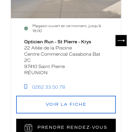
Magasin ouvert en ce moment, jusqu’à
18:00
SUIV
Opticien Run - St Pierre - Krys
22 Allée de la Piscine
Centre Commercial Casabona Bat
2C
97410 Saint Pierre
RÉUNION
0262 33 50 78
VOIR LA FICHE
PRENDRE RENDEZ‑VOUS