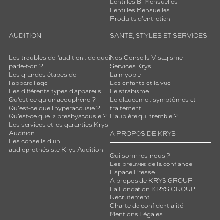
Lentilles Bi Mensuelles
Lentilles Mensuelles
Produits d'entretien
AUDITION
SANTÉ, STYLES ET SERVICES
Les troubles de l’audition : de quoi
Nos Conseils Visagisme
parle-t-on ?
Services Krys
Les grandes étapes de
La myopie
l'appareillage
Les enfants et la vue
Les différents types d’appareils
Le strabisme
Qu’est-ce qu'un acouphène ?
Le glaucome : symptômes et
Qu'est-ce que l'hyperacousie ?
traitement
Qu’est-ce que la presbyacousie ?
Paupière qui tremble ?
Les services et les garanties Krys
Audition
A PROPOS DE KRYS
Les conseils d'un
audioprothésiste Krys Audition
Qui sommes-nous ?
Les preuves de la confiance
Espace Presse
A propos de KRYS GROUP
La Fondation KRYS GROUP
Recrutement
Charte de confidentialité
Mentions Légales