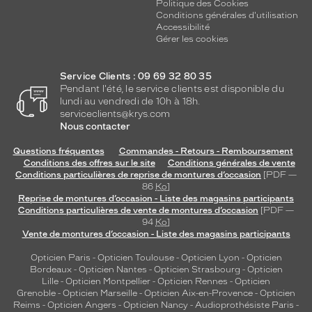
Politique des Cookies
Conditions générales d'utilisation
Accessibilité
Gérer les cookies
Service Clients : 09 69 32 80 35
Pendant l'été, le service clients est disponible du
lundi au vendredi de 10h à 18h.
serviceclients@krys.com
Nous contacter
Questions fréquentes
Commandes - Retours - Remboursement
Conditions des offres sur le site
Conditions générales de vente
Conditions particulières de reprise de montures d’occasion
[PDF —
86
Ko
]
Reprise de montures d’occasion - Liste des magasins participants
Conditions particulières de vente de montures d’occasion
[PDF —
94
Ko
]
Vente de montures d’occasion - Liste des magasins participants
Opticien Paris
-
Opticien Toulouse
-
Opticien Lyon
-
Opticien
Bordeaux
-
Opticien Nantes
-
Opticien Strasbourg
-
Opticien
Lille
-
Opticien Montpellier
-
Opticien Rennes
-
Opticien
Grenoble
-
Opticien Marseille
-
Opticien Aix-en-Provence
-
Opticien
Reims
-
Opticien Angers
-
Opticien Nancy
-
Audioprothésiste Paris
-