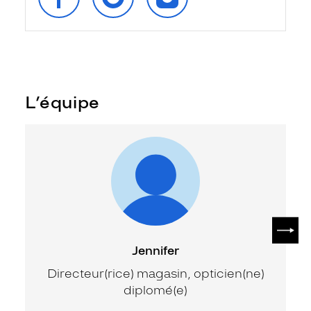
FACEBOOK
GOOGLE
INSTAGRAM
L’équipe
SUIV
Jennifer
Directeur(rice) magasin, opticien(ne)
diplomé(e)