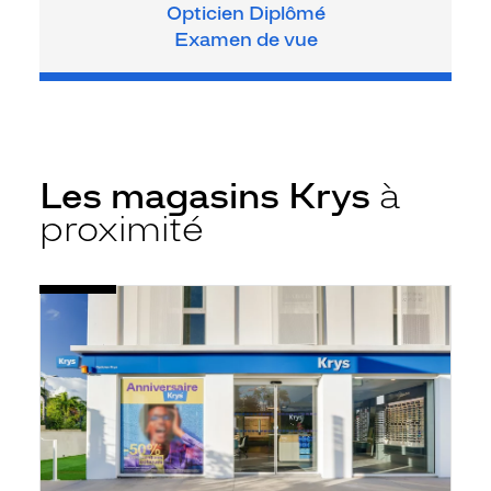
Opticien Diplômé
Examen de vue
Les magasins Krys
à
proximité
Voir
Opticien
la
Run
fiche
-
St
Pierre
-
Krys