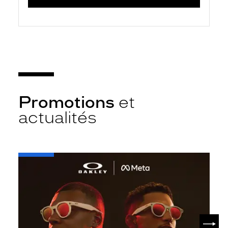
Promotions
et
actualités
-
Oakley
META
SUIV