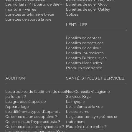
Les Forfaits [K] à partir de 39€ -
Lunettes de soleil Gucci
monture + verres
Lunettes de soleil Oakley
Lunettes anti-lumière bleue
Soldes
Lunettes de sport à la vue
LENTILLES
Lentilles de contact
Lentilles correctrices
Lentilles de couleur
Lentilles Journalières
Lentilles Bi Mensuelles
Lentilles Mensuelles
Produits d'entretien
AUDITION
SANTÉ, STYLES ET SERVICES
Les troubles de l’audition : de quoi
Nos Conseils Visagisme
parle-t-on ?
Services Krys
Les grandes étapes de
La myopie
l'appareillage
Les enfants et la vue
Les différents types d’appareils
Le strabisme
Qu’est-ce qu'un acouphène ?
Le glaucome : symptômes et
Qu'est-ce que l'hyperacousie ?
traitement
Qu’est-ce que la presbyacousie ?
Paupière qui tremble ?
Les services et les garanties Krys