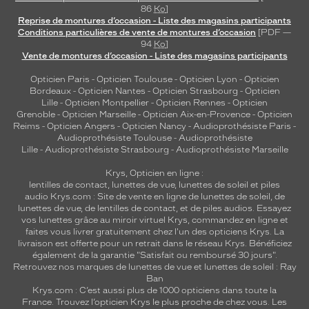
86
Ko
]
Reprise de montures d’occasion - Liste des magasins participants
Conditions particulières de vente de montures d’occasion
[PDF —
94
Ko
]
Vente de montures d’occasion - Liste des magasins participants
Opticien Paris
-
Opticien Toulouse
-
Opticien Lyon
-
Opticien
Bordeaux
-
Opticien Nantes
-
Opticien Strasbourg
-
Opticien
Lille
-
Opticien Montpellier
-
Opticien Rennes
-
Opticien
Grenoble
-
Opticien Marseille
-
Opticien Aix-en-Provence
-
Opticien
Reims
-
Opticien Angers
-
Opticien Nancy
-
Audioprothésiste Paris
-
Audioprothésiste Toulouse
-
Audioprothésiste
Lille
-
Audioprothésiste Strasbourg
-
Audioprothésiste Marseille
Krys, Opticien en ligne :
lentilles de contact
,
lunettes de vue
,
lunettes de soleil
et
piles
audio
Krys.com : Site de vente en ligne de lunettes de soleil, de
lunettes de vue, de
lentilles de contact
, et de piles audios. Essayez
vos lunettes grâce au miroir virtuel Krys, commandez en ligne et
faites vous livrer gratuitement chez l'un des opticiens Krys. La
livraison est offerte pour un retrait dans le réseau Krys. Bénéficiez
également de la garantie "Satisfait ou remboursé 30 jours".
Retrouvez nos marques de lunettes de vue et
lunettes de soleil : Ray
Ban
Krys.com : C’est aussi plus de 1000 opticiens dans toute la
France.
Trouvez l’opticien Krys le plus proche de chez vous
. Les