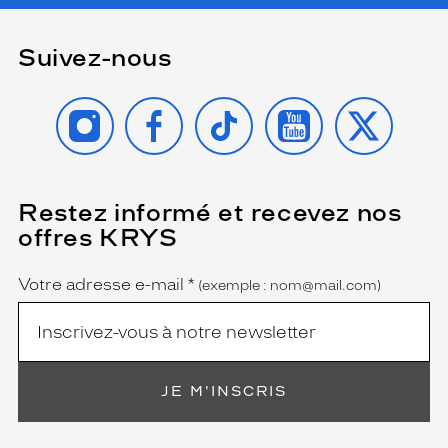
Suivez-nous
INSTAGRAM
FACEBOOK
TIKTOK
YOUTUBE
X
Restez informé et recevez nos
(Ce
champ
offres KRYS
est
Name
obligatoire)
Votre adresse e-mail
*
(exemple : nom@mail.com)
JE M'INSCRIS