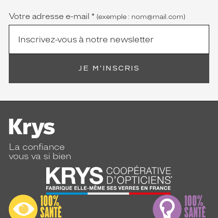
obligatoire)
Votre adresse e-mail
*
(exemple : nom@mail.com)
JE M'INSCRIS
La confiance
vous va si bien