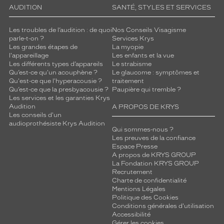
AUDITION
SANTÉ, STYLES ET SERVICES
Les troubles de l’audition : de quoi
Nos Conseils Visagisme
parle-t-on ?
Services Krys
Les grandes étapes de
La myopie
l'appareillage
Les enfants et la vue
Les différents types d’appareils
Le strabisme
Qu’est-ce qu'un acouphène ?
Le glaucome : symptômes et
Qu'est-ce que l'hyperacousie ?
traitement
Qu’est-ce que la presbyacousie ?
Paupière qui tremble ?
Les services et les garanties Krys
Audition
A PROPOS DE KRYS
Les conseils d'un
audioprothésiste Krys Audition
Qui sommes-nous ?
Les preuves de la confiance
Espace Presse
A propos de KRYS GROUP
La Fondation KRYS GROUP
Recrutement
Charte de confidentialité
Mentions Légales
Politique des Cookies
Conditions générales d'utilisation
Accessibilité
Gérer les cookies