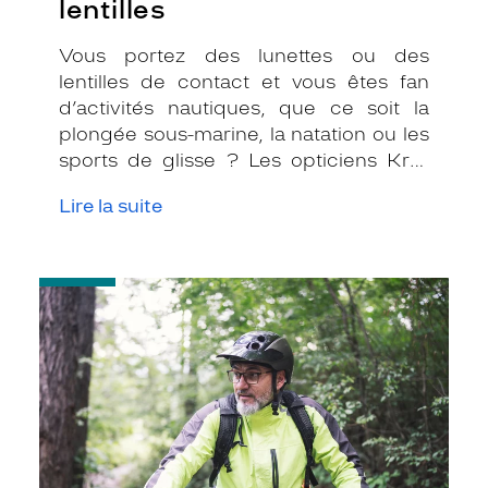
lentilles
Vous portez des lunettes ou des
lentilles de contact et vous êtes fan
d’activités nautiques, que ce soit la
plongée sous-marine, la natation ou les
sports de glisse ? Les opticiens Krys
ont des solutions pour que vous
Lire la suite
puissiez pratiquer votre passion
sereinement, tout en prenant soin de
vos yeux !
-
Adepte
du
vélo
ou
de
la
voile
:
des
montures