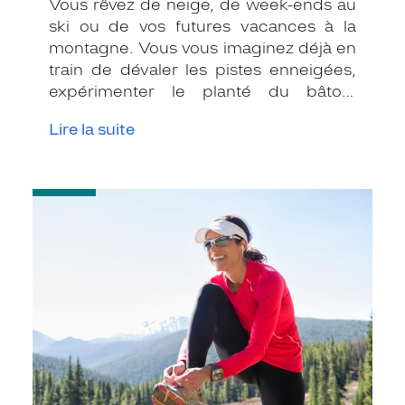
Vous rêvez de neige, de week-ends au
ski ou de vos futures vacances à la
montagne. Vous vous imaginez déjà en
train de dévaler les pistes enneigées,
expérimenter le planté du bâton,
déguster une fondue savoyarde ou
Lire la suite
devant le feu qui crépite dans la
cheminée en buvant une tasse de
chocolat chaud ! Vous avez acheté
-
votre combinaison de ski, vos gants,
Sport
votre bonnet, Vous pensez donc être
:
prêt pour affronter l’altitude et devenir
comment
bien
le roi de la glisse ! Mais savez-vous
choisir
comment bien protéger vos yeux à la
vos
montagne ?
lunettes
?