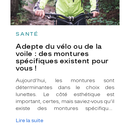
spécifiques
existent
pour
vous
!
SANTÉ
Adepte du vélo ou de la
voile : des montures
spécifiques existent pour
vous !
Aujourd’hui, les montures sont
déterminantes dans le choix des
lunettes. Le côté esthétique est
important, certes, mais saviez-vous qu’il
existe des montures spécifiques
adaptées au cyclisme et à la voile ?
Lire la suite