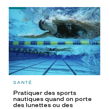
-
Pratiquer
des
sports
nautiques
quand
on
porte
des
lunettes
ou
des
lentilles
SANTÉ
Pratiquer des sports
nautiques quand on porte
des lunettes ou des