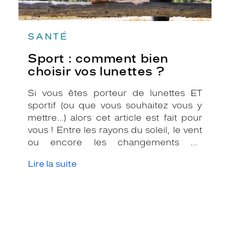
SANTÉ
Sport : comment bien
choisir vos lunettes ?
Si vous êtes porteur de lunettes ET
sportif (ou que vous souhaitez vous y
mettre…) alors cet article est fait pour
vous ! Entre les rayons du soleil, le vent
ou encore les changements de
températures, il n’est pas toujours
Lire la suite
évident de se sentir à l’aise lorsque l’on
porte des verres correcteurs. C’est
pourquoi il est important de bien choisir
votre paire de lunettes en fonction de
votre activité sportive.