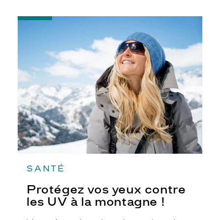
-
Protégez
vos
yeux
contre
les
UV
à
la
montagne
!
SANTÉ
Protégez vos yeux contre
les UV à la montagne !