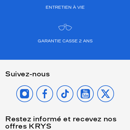
ENTRETIEN À VIE
GARANTIE CASSE 2 ANS
Suivez-nous
INSTAGRAM
FACEBOOK
TIKTOK
YOUTUBE
X
Restez informé et recevez nos
(Ce
champ
offres KRYS
est
Name