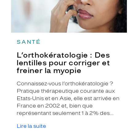
myopie
SANTÉ
L’orthokératologie : Des
lentilles pour corriger et
freiner la myopie
Connaissez-vous l’orthokératologie ?
Pratique thérapeutique courante aux
Etats-Unis et en Asie, elle est arrivée en
France en 2002 et, bien que
représentant seulement 1 à 2% des
prescriptions de lentilles de contact,
Lire la suite
elle fait de plus en plus parler d’elle.