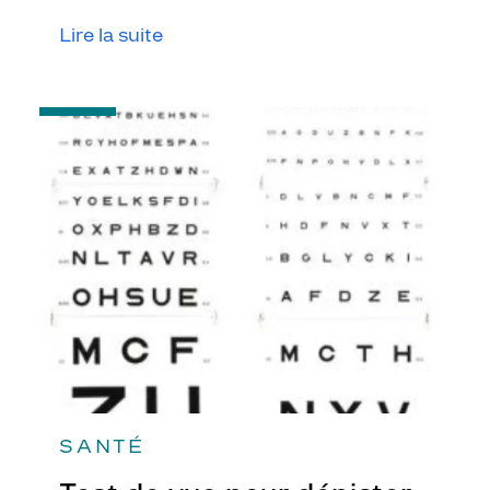
Lire la suite
-
Test
de
vue
pour
dépister
la
myopie
SANTÉ