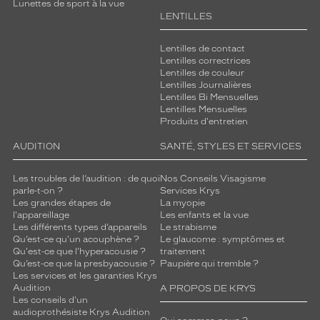
Lunettes de sport à la vue
LENTILLES
Lentilles de contact
Lentilles correctrices
Lentilles de couleur
Lentilles Journalières
Lentilles Bi Mensuelles
Lentilles Mensuelles
Produits d'entretien
AUDITION
SANTÉ, STYLES ET SERVICES
Les troubles de l’audition : de quoi
Nos Conseils Visagisme
parle-t-on ?
Services Krys
Les grandes étapes de
La myopie
l'appareillage
Les enfants et la vue
Les différents types d’appareils
Le strabisme
Qu’est-ce qu'un acouphène ?
Le glaucome : symptômes et
Qu'est-ce que l'hyperacousie ?
traitement
Qu’est-ce que la presbyacousie ?
Paupière qui tremble ?
Les services et les garanties Krys
Audition
A PROPOS DE KRYS
Les conseils d'un
audioprothésiste Krys Audition