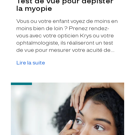
Test de vue pour dépister
la myopie
Vous ou votre enfant voyez de moins en
moins bien de loin ? Prenez rendez-
vous avec votre opticien Krys ou votre
ophtalmologiste, ils réaliseront un test
de vue pour mesurer votre acuité de
loin.
Lire la suite
-
L’orthokératologie
:
Des
lentilles
pour
corriger
et
freiner
la