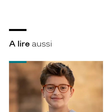
A lire
aussi
-
Les
verres
MiyoSmart