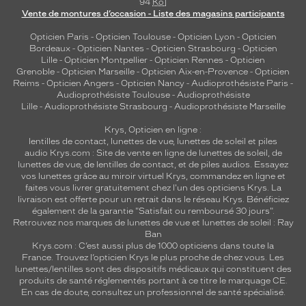
94
Ko
]
Vente de montures d’occasion - Liste des magasins participants
Opticien Paris
-
Opticien Toulouse
-
Opticien Lyon
-
Opticien
Bordeaux
-
Opticien Nantes
-
Opticien Strasbourg
-
Opticien
Lille
-
Opticien Montpellier
-
Opticien Rennes
-
Opticien
Grenoble
-
Opticien Marseille
-
Opticien Aix-en-Provence
-
Opticien
Reims
-
Opticien Angers
-
Opticien Nancy
-
Audioprothésiste Paris
-
Audioprothésiste Toulouse
-
Audioprothésiste
Lille
-
Audioprothésiste Strasbourg
-
Audioprothésiste Marseille
Krys, Opticien en ligne :
lentilles de contact
,
lunettes de vue
,
lunettes de soleil
et
piles
audio
Krys.com : Site de vente en ligne de lunettes de soleil, de
lunettes de vue, de
lentilles de contact
, et de piles audios. Essayez
vos lunettes grâce au miroir virtuel Krys, commandez en ligne et
faites vous livrer gratuitement chez l'un des opticiens Krys. La
livraison est offerte pour un retrait dans le réseau Krys. Bénéficiez
également de la garantie "Satisfait ou remboursé 30 jours".
Retrouvez nos marques de lunettes de vue et
lunettes de soleil : Ray
Ban
Krys.com : C’est aussi plus de 1000 opticiens dans toute la
France.
Trouvez l’opticien Krys le plus proche de chez vous
. Les
lunettes/lentilles sont des dispositifs médicaux qui constituent des
produits de santé réglementés portant à ce titre le marquage CE.
En cas de doute, consultez un professionnel de santé spécialisé.