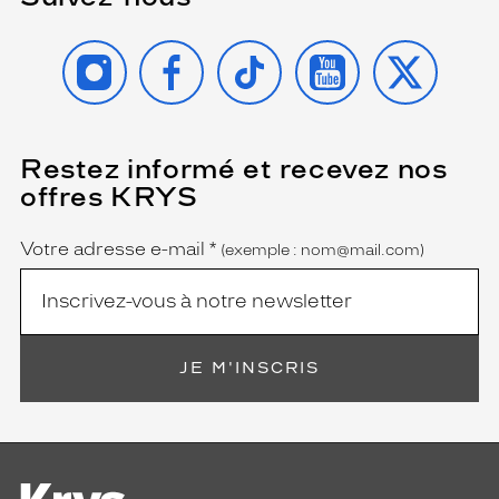
INSTAGRAM
FACEBOOK
TIKTOK
YOUTUBE
X
Restez informé et recevez nos
(Ce
champ
offres KRYS
est
Name
obligatoire)
Votre adresse e-mail
*
(exemple : nom@mail.com)
JE M'INSCRIS