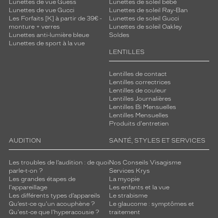
Lunettes de vue Guess
Lunettes de soleil bébé
Lunettes de vue Gucci
Lunettes de soleil Ray-Ban
Les Forfaits [K] à partir de 39€ -
Lunettes de soleil Gucci
monture + verres
Lunettes de soleil Oakley
Lunettes anti-lumière bleue
Soldes
Lunettes de sport à la vue
LENTILLES
Lentilles de contact
Lentilles correctrices
Lentilles de couleur
Lentilles Journalières
Lentilles Bi Mensuelles
Lentilles Mensuelles
Produits d'entretien
AUDITION
SANTÉ, STYLES ET SERVICES
Les troubles de l’audition : de quoi
Nos Conseils Visagisme
parle-t-on ?
Services Krys
Les grandes étapes de
La myopie
l'appareillage
Les enfants et la vue
Les différents types d’appareils
Le strabisme
Qu’est-ce qu'un acouphène ?
Le glaucome : symptômes et
Qu'est-ce que l'hyperacousie ?
traitement