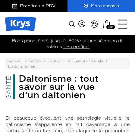
m
J
Ouvrir
ER AU
Prendre un RDV
Mon magasin
TENU
y
e
le
CIPAL
K
r
menu
Opticien
r
e
Mon
Afficher
Krys
y
-
vide
panier
la
-
s
c
recherche
La
o
Bons plans d'été : jusqu’à -50% sur une sélection de
confiance
m
solaires
J'en profite !
vous
m
va
a
P
Accueil
Santé
La Vision
Défauts Visuels
n
si
su
Le daltonisme
d
bien
:
e
Daltonisme : tout
SANTÉ
savoir sur la vue
d'un daltonien
Si beaucoup évoquent une pathologie visuelle, le
daltonisme s'apparente en fait davantage à une
particularité de la vision, dans laquelle la perception