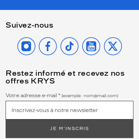
Suivez-nous
INSTAGRAM
FACEBOOK
TIKTOK
YOUTUBE
X
Restez informé et recevez nos
(Ce
champ
offres KRYS
est
Name
obligatoire)
Votre adresse e-mail
*
(exemple : nom@mail.com)
JE M'INSCRIS