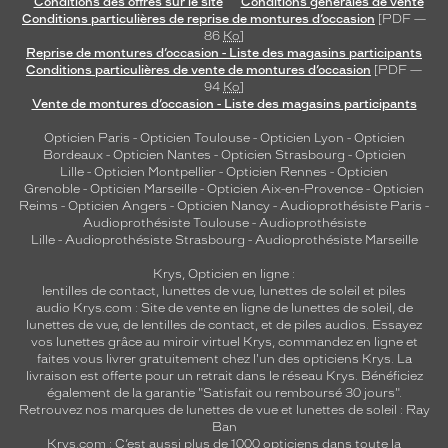
Conditions des offres sur le site
Conditions générales de vente
Conditions particulières de reprise de montures d’occasion
[PDF —
86
Ko
]
Reprise de montures d’occasion - Liste des magasins participants
Conditions particulières de vente de montures d’occasion
[PDF —
94
Ko
]
Vente de montures d’occasion - Liste des magasins participants
Opticien Paris
-
Opticien Toulouse
-
Opticien Lyon
-
Opticien
Bordeaux
-
Opticien Nantes
-
Opticien Strasbourg
-
Opticien
Lille
-
Opticien Montpellier
-
Opticien Rennes
-
Opticien
Grenoble
-
Opticien Marseille
-
Opticien Aix-en-Provence
-
Opticien
Reims
-
Opticien Angers
-
Opticien Nancy
-
Audioprothésiste Paris
-
Audioprothésiste Toulouse
-
Audioprothésiste
Lille
-
Audioprothésiste Strasbourg
-
Audioprothésiste Marseille
Krys, Opticien en ligne :
lentilles de contact
,
lunettes de vue
,
lunettes de soleil
et
piles
audio
Krys.com : Site de vente en ligne de lunettes de soleil, de
lunettes de vue, de
lentilles de contact
, et de piles audios. Essayez
vos lunettes grâce au miroir virtuel Krys, commandez en ligne et
faites vous livrer gratuitement chez l'un des opticiens Krys. La
livraison est offerte pour un retrait dans le réseau Krys. Bénéficiez
également de la garantie "Satisfait ou remboursé 30 jours".
Retrouvez nos marques de lunettes de vue et
lunettes de soleil : Ray
Ban
Krys.com : C’est aussi plus de 1000 opticiens dans toute la