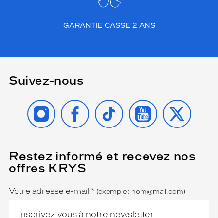
GARANTIE CASSE 2 ANS
Suivez-nous
INSTAGRAM
FACEBOOK
TIKTOK
YOUTUBE
X
Restez informé et recevez nos
(Ce
champ
offres KRYS
est
Name
obligatoire)
Votre adresse e-mail
*
(exemple : nom@mail.com)