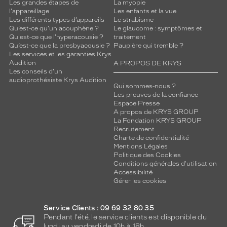
Les grandes étapes de
La myopie
l'appareillage
Les enfants et la vue
Les différents types d’appareils
Le strabisme
Qu’est-ce qu'un acouphène ?
Le glaucome : symptômes et
Qu'est-ce que l'hyperacousie ?
traitement
Qu’est-ce que la presbyacousie ?
Paupière qui tremble ?
Les services et les garanties Krys
Audition
A PROPOS DE KRYS
Les conseils d'un
audioprothésiste Krys Audition
Qui sommes-nous ?
Les preuves de la confiance
Espace Presse
A propos de KRYS GROUP
La Fondation KRYS GROUP
Recrutement
Charte de confidentialité
Mentions Légales
Politique des Cookies
Conditions générales d'utilisation
Accessibilité
Gérer les cookies
Service Clients : 09 69 32 80 35
Pendant l'été, le service clients est disponible du
lundi au vendredi de 10h à 18h.