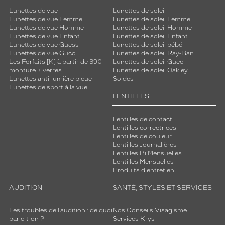
Lunettes de vue
Lunettes de soleil
Lunettes de vue Femme
Lunettes de soleil Femme
Lunettes de vue Homme
Lunettes de soleil Homme
Lunettes de vue Enfant
Lunettes de soleil Enfant
Lunettes de vue Guess
Lunettes de soleil bébé
Lunettes de vue Gucci
Lunettes de soleil Ray-Ban
Les Forfaits [K] à partir de 39€ -
Lunettes de soleil Gucci
monture + verres
Lunettes de soleil Oakley
Lunettes anti-lumière bleue
Soldes
Lunettes de sport à la vue
LENTILLES
Lentilles de contact
Lentilles correctrices
Lentilles de couleur
Lentilles Journalières
Lentilles Bi Mensuelles
Lentilles Mensuelles
Produits d'entretien
AUDITION
SANTÉ, STYLES ET SERVICES
Les troubles de l’audition : de quoi
Nos Conseils Visagisme
parle-t-on ?
Services Krys