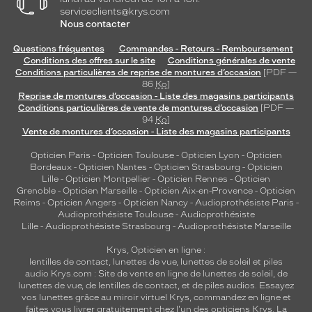
serviceclients@krys.com
Nous contacter
Questions fréquentes
Commandes - Retours - Remboursement
Conditions des offres sur le site
Conditions générales de vente
Conditions particulières de reprise de montures d’occasion
[PDF —
86
Ko
]
Reprise de montures d’occasion - Liste des magasins participants
Conditions particulières de vente de montures d’occasion
[PDF —
94
Ko
]
Vente de montures d’occasion - Liste des magasins participants
Opticien Paris
-
Opticien Toulouse
-
Opticien Lyon
-
Opticien
Bordeaux
-
Opticien Nantes
-
Opticien Strasbourg
-
Opticien
Lille
-
Opticien Montpellier
-
Opticien Rennes
-
Opticien
Grenoble
-
Opticien Marseille
-
Opticien Aix-en-Provence
-
Opticien
Reims
-
Opticien Angers
-
Opticien Nancy
-
Audioprothésiste Paris
-
Audioprothésiste Toulouse
-
Audioprothésiste
Lille
-
Audioprothésiste Strasbourg
-
Audioprothésiste Marseille
Krys, Opticien en ligne :
lentilles de contact
,
lunettes de vue
,
lunettes de soleil
et
piles
audio
Krys.com : Site de vente en ligne de lunettes de soleil, de
lunettes de vue, de
lentilles de contact
, et de piles audios. Essayez
vos lunettes grâce au miroir virtuel Krys, commandez en ligne et
faites vous livrer gratuitement chez l'un des opticiens Krys. La