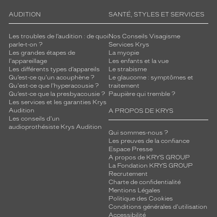
AUDITION
SANTÉ, STYLES ET SERVICES
Les troubles de l’audition : de quoi
Nos Conseils Visagisme
parle-t-on ?
Services Krys
Les grandes étapes de
La myopie
l'appareillage
Les enfants et la vue
Les différents types d’appareils
Le strabisme
Qu’est-ce qu'un acouphène ?
Le glaucome : symptômes et
Qu'est-ce que l'hyperacousie ?
traitement
Qu’est-ce que la presbyacousie ?
Paupière qui tremble ?
Les services et les garanties Krys
Audition
A PROPOS DE KRYS
Les conseils d'un
audioprothésiste Krys Audition
Qui sommes-nous ?
Les preuves de la confiance
Espace Presse
A propos de KRYS GROUP
La Fondation KRYS GROUP
Recrutement
Charte de confidentialité
Mentions Légales
Politique des Cookies
Conditions générales d'utilisation
Accessibilité