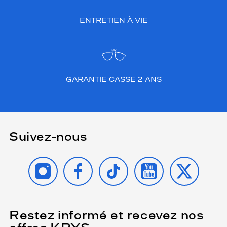
ENTRETIEN À VIE
GARANTIE CASSE 2 ANS
Suivez-nous
INSTAGRAM
FACEBOOK
TIKTOK
YOUTUBE
X
Restez informé et recevez nos
(Ce
champ