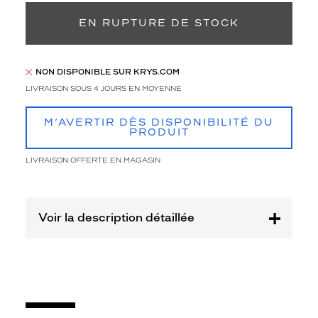
montage
EN RUPTURE DE STOCK
Cerclé
Taille
de
NON DISPONIBLE SUR KRYS.COM
monture
LIVRAISON SOUS 4 JOURS EN MOYENNE
XS
Afficher
M’AVERTIR DÈS DISPONIBILITÉ DU
la
PRODUIT
mention
Prix
LIVRAISON OFFERTE EN MAGASIN
web
Non
Matière
Voir la description détaillée
Plastique
Fournisseur
Luxottica
Marque
Ray-