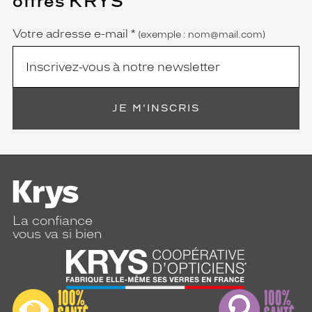
offres KRYS
est
Name
obligatoire)
Votre adresse e-mail
*
(exemple : nom@mail.com)
JE M'INSCRIS
La confiance
vous va si bien