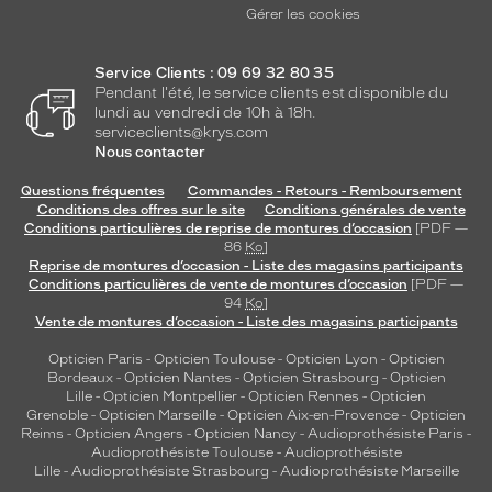
Gérer les cookies
Service Clients : 09 69 32 80 35
Pendant l'été, le service clients est disponible du
lundi au vendredi de 10h à 18h.
serviceclients@krys.com
Nous contacter
Questions fréquentes
Commandes - Retours - Remboursement
Conditions des offres sur le site
Conditions générales de vente
Conditions particulières de reprise de montures d’occasion
[PDF —
86
Ko
]
Reprise de montures d’occasion - Liste des magasins participants
Conditions particulières de vente de montures d’occasion
[PDF —
94
Ko
]
Vente de montures d’occasion - Liste des magasins participants
Opticien Paris
-
Opticien Toulouse
-
Opticien Lyon
-
Opticien
Bordeaux
-
Opticien Nantes
-
Opticien Strasbourg
-
Opticien
Lille
-
Opticien Montpellier
-
Opticien Rennes
-
Opticien
Grenoble
-
Opticien Marseille
-
Opticien Aix-en-Provence
-
Opticien
Reims
-
Opticien Angers
-
Opticien Nancy
-
Audioprothésiste Paris
-
Audioprothésiste Toulouse
-
Audioprothésiste
Lille
-
Audioprothésiste Strasbourg
-
Audioprothésiste Marseille